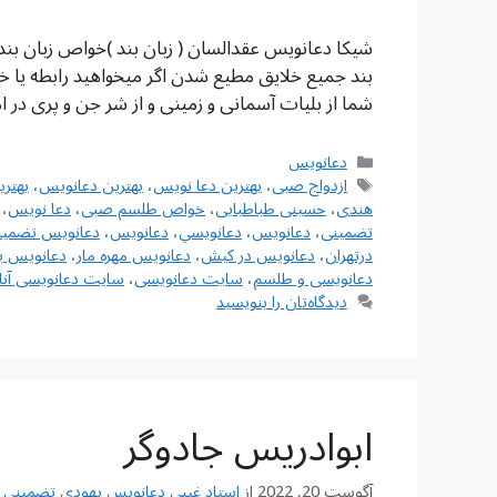
شیکا دعانویس عقدالسان ( زبان بند )خواص زبان بن
بند جمیع خلایق مطیع شدن اگر میخواهید رابطه یا خا
شما از بلیات آسمانی و زمینی و از شر جن و پری در 
دسته‌ها
دعانویس
برچسب‌ها
ازدواج صبی
،
بهترین دعا نویس
،
بهترین دعانویس
،
بهتر
هندی
،
حسینی طباطبایی
،
خواص طلسم صبی
،
دعا نویس
،
تضمینی
،
دعانويس
،
دعانويسي
،
دعانویس
،
دعانویس تضمین
درتهران
،
دعانویس در کیش
،
دعانویس مهره مار
،
دعانویس ی
دعانویسی و طلسم
،
سایت دعانویسی
،
سایت دعانویسی آنل
دیدگاه‌تان را بنویسید
ابوادریس جادوگر
آگوست 20, 2022
از
استاد غیبی دعانویس یهودی تضمینی شماره تم