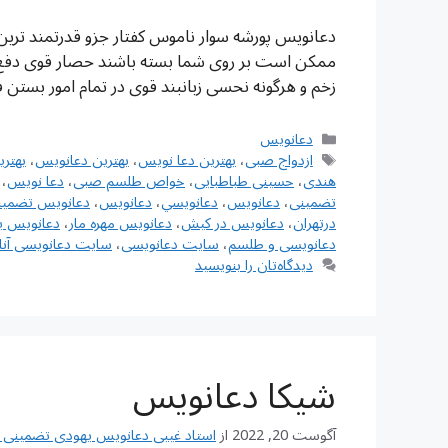
دعانویس پورشه سوار ناموس کفتار جزو قدرتمند تر
ممکن است بر روی شما بسته باشند حصار قوی دفع ه
زخم و هرگونه نحسی زبانبند قوی در تمام امور بس
دسته‌ها
دعانویس
برچسب‌ها
ازدواج صبی
،
بهترین دعا نویس
،
بهترین دعانویس
،
بهتر
هندی
،
حسینی طباطبایی
،
خواص طلسم صبی
،
دعا نویس
،
تضمینی
،
دعانويس
،
دعانويسي
،
دعانویس
،
دعانویس تضمین
درتهران
،
دعانویس در کیش
،
دعانویس مهره مار
،
دعانویس ی
دعانویسی و طلسم
،
سایت دعانویسی
،
سایت دعانویسی آنل
دیدگاه‌تان را بنویسید
شیکا دعانویس
آگوست 20, 2022
از
استاد غیبی دعانویس یهودی تضمینی شماره تم