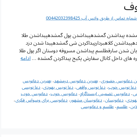
وف
اس از طریق واتس آپ 00442032398425
گمشده پیداشدن گمشدهپیداشدن پول گمشدهپیداشدن طلا
پیداشدن کلاهبردارپیداکردن شی گمشدهپیدا شدن دزد
ن شدن سارقطلسم پیداشدن مسروقه دوستان اگر پول طلا
اره های داخل کانال سفارش پکیج پیداکردن گمشده …
ادامه
ین دعانویس حضوری
،
بهترین دعانویس درمشهد
،
بهترین دعانویس
دعا نویس خوب
،
دعا نویس واقعی
،
دعا نویس یهودی
،
دعا نویسی
ی
،
دعانویس تضمینی اینستاگرام
،
دعانویس خوب
،
دعانویس خوب
هودی
،
دعانویسان
،
دعانویسان مشهور
،
دعانویسی برای وسواس فکری
،
این
،
طلسم
،
طلسم و دعانویسی