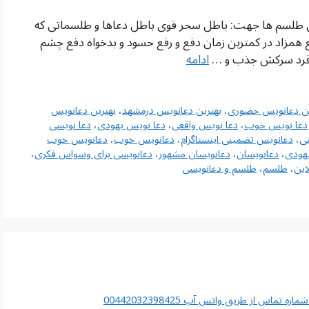
ین طلسم ها جهت: باطل سحر قوی باطل دعاها و طلسماتی که
مزاد در کمترین زمان دفع و رفع حسود و بدخواه دفع چشم
تن فرد سرکش جذب و …
ادامه
ین دعانویس حضوری
،
بهترین دعانویس درمشهد
،
بهترین دعانویس
دعا نویس خوب
،
دعا نویس واقعی
،
دعا نویس یهودی
،
دعا نویسی
ی
،
دعانویس تضمینی اینستاگرام
،
دعانویس خوب
،
دعانویس خوب
هودی
،
دعانویسان
،
دعانویسان مشهور
،
دعانویسی برای وسواس فکری
،
این
،
طلسم
،
طلسم و دعانویسی
اس از طریق واتس آپ 00442032398425