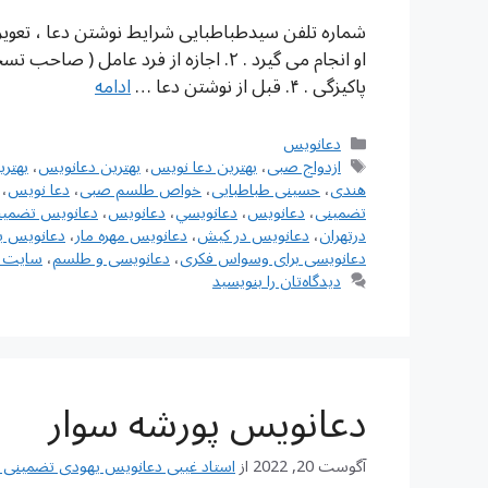
پاکیزگی . ۴. قبل از نوشتن دعا …
ادامه
دسته‌ها
دعانویس
برچسب‌ها
ازدواج صبی
،
بهترین دعا نویس
،
بهترین دعانویس
،
بهتر
هندی
،
حسینی طباطبایی
،
خواص طلسم صبی
،
دعا نویس
،
تضمینی
،
دعانويس
،
دعانويسي
،
دعانویس
،
دعانویس تضمین
درتهران
،
دعانویس در کیش
،
دعانویس مهره مار
،
دعانویس ی
دعانویسی برای وسواس فکری
،
دعانویسی و طلسم
،
سایت د
دیدگاه‌تان را بنویسید
دعانویس پورشه سوار
آگوست 20, 2022
از
استاد غیبی دعانویس یهودی تضمینی شماره تم