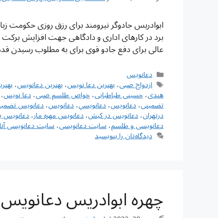
ابوادریس جادوگر نیرومند برای رزق روزی حکومت زبان
برد در کارهای اداری و دادگاهی جهت افزایش برکت 
عالی برای دفع جادو قوی برای به مطلوب رسیدن قد
دسته‌ها
دعانویس
برچسب‌ها
ازدواج صبی
،
بهترین دعا نویس
،
بهترین دعانویس
،
بهتر
هندی
،
حسینی طباطبایی
،
خواص طلسم صبی
،
دعا نویس
،
تضمینی
،
دعانويس
،
دعانويسي
،
دعانویس
،
دعانویس تضمین
درتهران
،
دعانویس در کیش
،
دعانویس مهره مار
،
دعانویس ی
دعانویسی و طلسم
،
سایت دعانویسی
،
سایت دعانویسی آنل
دیدگاه‌تان را بنویسید
چهره ابوادریس دعانویس