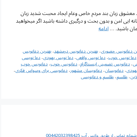
د معشوق زبان بند مردم خاص وعام ایجاد محبت شدید زبان
نه ایی امن و بدون بحث و درگیری داشته باشید اگر میخواهید
امان باشید. …
ادامه
ین دعانویس حضوری
،
بهترین دعانویس درمشهد
،
بهترین دعانویس
دعا نویس خوب
،
دعا نویس واقعی
،
دعا نویس یهودی
،
دعا نویسی
ی
،
دعانویس تضمینی اینستاگرام
،
دعانویس خوب
،
دعانویس خوب
هودی
،
دعانویسان
،
دعانویسان مشهور
،
دعانویسی برای وسواس فکری
،
این
،
طلسم
،
طلسم و دعانویسی
اس از طریق واتس آپ 00442032398425