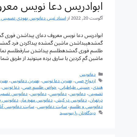
ابوادریس دعا نویس معر
آگوست 20, 2022
از
استاد غیبی دعانویس یهودی تضمینی شماره تم
ابوادریس دعا نویس معروف دعای پیداشدن فوری 
گمشدهپیداشدن ماشین گمشده پیداکردن فرد گمشده
طلسم فوری گمشدهطلسم پیداشدن سارقطلسم نمایا
ماشین گم کردین یا سارق برده میتونید از طريق شم
دسته‌ها
دعانویس
برچسب‌ها
ازدواج صبی
،
بهترین دعا نویس
،
بهترین دعانویس
،
بهتر
هندی
،
حسینی طباطبایی
،
خواص طلسم صبی
،
دعا نویس
،
تضمینی
،
دعانويس
،
دعانويسي
،
دعانویس
،
دعانویس تضمین
درتهران
،
دعانویس در کیش
،
دعانویس مهره مار
،
دعانویس ی
دعانویسی و طلسم
،
سایت دعانویسی
،
سایت دعانویسی آنل
دیدگاه‌تان را بنویسید