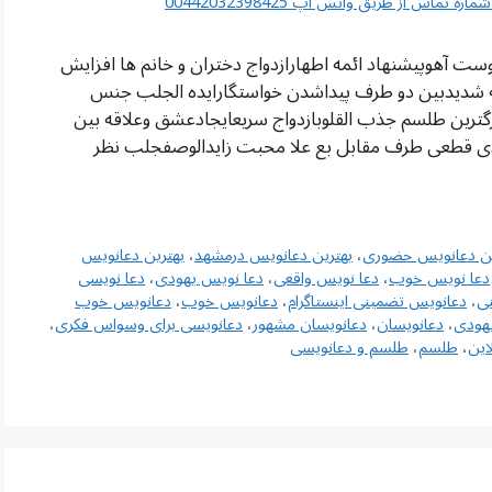
اس از طریق واتس آپ 00442032398425
ت آهوپیشنهاد ائمه اطهارازدواج دختران و خانم ها افزایش
ه شدیدبین دو طرف پیداشدن خواستگارایده الجلب جنس
رگترین طلسم جذب القلوبازدواج سریعایجادعشق وعلاقه بین
دی قطعی طرف مقابل بع علا محبت زایدالوصفجلب نظر
ین دعانویس حضوری
،
بهترین دعانویس درمشهد
،
بهترین دعانویس
دعا نویس خوب
،
دعا نویس واقعی
،
دعا نویس یهودی
،
دعا نویسی
ی
،
دعانویس تضمینی اینستاگرام
،
دعانویس خوب
،
دعانویس خوب
هودی
،
دعانویسان
،
دعانویسان مشهور
،
دعانویسی برای وسواس فکری
،
این
،
طلسم
،
طلسم و دعانویسی