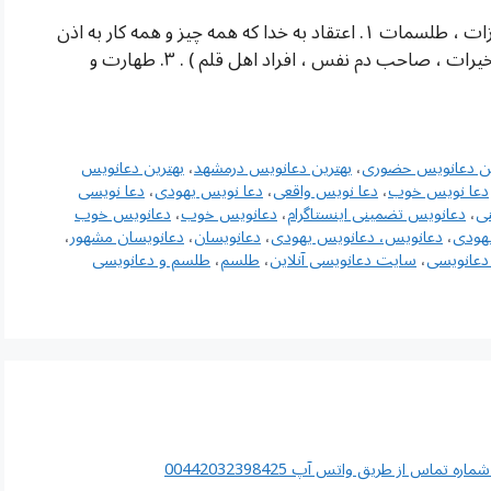
شماره تلفن سیدطباطبایی شرایط نوشتن دعا ، تعویزات ، طلسمات ۱. اعتقاد به خدا که همه چیز و همه کار به اذن
او انجام می گیرد . ۲. اجازه از فرد عامل ( صاحب تسخیرات ، صاحب دم نفس ، افراد اهل قلم ) . ۳. طهارت و
ین دعانویس حضوری
،
بهترین دعانویس درمشهد
،
بهترین دعانویس
دعا نویس خوب
،
دعا نویس واقعی
،
دعا نویس یهودی
،
دعا نویسی
ی
،
دعانویس تضمینی اینستاگرام
،
دعانویس خوب
،
دعانویس خوب
هودی
،
دعانویس، دعانویس یهودی
،
دعانویسان
،
دعانویسان مشهور
،
عانویسی
،
سایت دعانویسی آنلاین
،
طلسم
،
طلسم و دعانویسی
اس از طریق واتس آپ 00442032398425