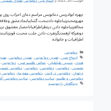
آگوست 20, 2022
از
استاد غیبی دعانویس یهودی تضمینی شماره تم
چهره ابوادریس دعانویس مراسم دعای احزاب روی پوس
مهرومحبتزیباجلوه دادنبخت گشاییایجادعشق وعلاق
مخالفزیباجلوه دادن درنظراطرافیاناحضار معشوق بز
دونفرکه ازهمدیگرنفرت دادن جلب محبت قویزبانبن
اطرافیات و خانواده
دسته‌ها
دعانویس
برچسب‌ها
ازدواج صبی
،
بهترین دعا نویس
،
بهترین دعانویس
،
بهتر
هندی
،
حسینی طباطبایی
،
خواص طلسم صبی
،
دعا نویس
،
تضمینی
،
دعانويس
،
دعانويسي
،
دعانویس
،
دعانویس تضمین
درتهران
،
دعانویس در کیش
،
دعانویس مهره مار
،
دعانویس ی
دعانویسی و طلسم
،
سایت دعانویسی
،
سایت دعانویسی آنل
دیدگاه‌تان را بنویسید