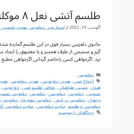
طلسم آتشی نعل ۸ موکله قدرتمند
آگوست 19, 2022
از
استاد غیبی دعانویس یهودی تضمینی شماره تم
جادوی دلفریبی بسیار قوی در این طلسم گمارده شده
گرم و صمیمی از طرف همسر و یا معشوق را ایجاد میکن
برد: اگرخواهی کسی راحاضر گردانی اگرخواهی مطیع 
دسته‌ها
دعانویس
برچسب‌ها
ازدواج صبی
،
بهترین دعا نویس
،
بهترین دعانویس
،
بهتر
هندی
،
حسینی طباطبایی
،
خواص طلسم صبی
،
دعا نویس
،
تضمینی
،
دعانويس
،
دعانويسي
،
دعانویس
،
دعانویس تضمین
درتهران
،
دعانویس در کیش
،
دعانویس مهره مار
،
دعانویس ی
دعانویسی و طلسم
،
سایت دعانویسی
،
سایت دعانویسی آنل
دیدگاه‌تان را بنویسید