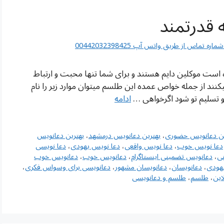
اس از طریق واتس آپ 00442032398425
 است موکلین دایم هستند و برای شما تنها محبت و ارتباط
ند از جمله خواص عمده این طلسم میتوان موارد زیر را نام
و تسلیم تو شود اگرخواهی …
ادامه
ین دعانویس حضوری
،
بهترین دعانویس درمشهد
،
بهترین دعانویس
دعا نویس خوب
،
دعا نویس واقعی
،
دعا نویس یهودی
،
دعا نویسی
ی
،
دعانویس تضمینی اینستاگرام
،
دعانویس خوب
،
دعانویس خوب
هودی
،
دعانویسان
،
دعانویسان مشهور
،
دعانویسی برای وسواس فکری
،
این
،
طلسم
،
طلسم و دعانویسی