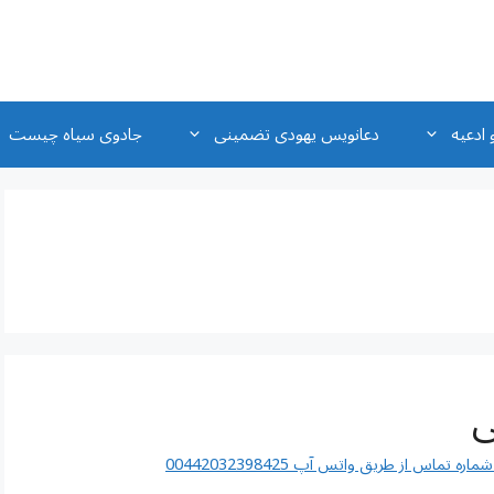
 ادعیه
دعانویس یهودی تضمینی
جادوی سیاه چیست
ی
اس از طریق واتس آپ 00442032398425