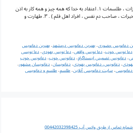
شماره تلفن سیدطباطبایی شرایط نوشتن دعا ، تعویزات ، طلسمات ۱. اعتقاد به خدا که همه چیز و همه کار به اذن
او انجام می گیرد . ۲. اجازه از فرد عامل ( صاحب تسخیرات ، صاحب دم نفس ، افراد اهل قلم ) . ۳. طهارت و
ین دعانویس حضوری
،
بهترین دعانویس درمشهد
،
بهترین دعانویس
دعا نویس خوب
،
دعا نویس واقعی
،
دعا نویس یهودی
،
دعا نویسی
ی
،
دعانویس تضمینی اینستاگرام
،
دعانویس خوب
،
دعانویس خوب
هودی
،
دعانویس، دعانویس یهودی
،
دعانویسان
،
دعانویسان مشهور
،
عانویسی
،
سایت دعانویسی آنلاین
،
طلسم
،
طلسم و دعانویسی
اس از طریق واتس آپ 00442032398425