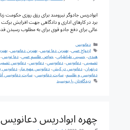
ابوادریس جادوگر نیرومند برای رزق روزی حکومت زبان
برد در کارهای اداری و دادگاهی جهت افزایش برکت 
عالی برای دفع جادو قوی برای به مطلوب رسیدن قد
دسته‌ها
دعانویس
برچسب‌ها
ازدواج صبی
،
بهترین دعا نویس
،
بهترین دعانویس
،
بهتر
هندی
،
حسینی طباطبایی
،
خواص طلسم صبی
،
دعا نویس
،
تضمینی
،
دعانويس
،
دعانويسي
،
دعانویس
،
دعانویس تضمین
درتهران
،
دعانویس در کیش
،
دعانویس مهره مار
،
دعانویس ی
دعانویسی و طلسم
،
سایت دعانویسی
،
سایت دعانویسی آنل
دیدگاه‌تان را بنویسید
چهره ابوادریس دعانویس