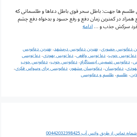
ین طلسم ها جهت: باطل سحر قوی باطل دعاها و طلسماتی که
مزاد در کمترین زمان دفع و رفع حسود و بدخواه دفع چشم
تن فرد سرکش جذب و …
ادامه
ین دعانویس حضوری
،
بهترین دعانویس درمشهد
،
بهترین دعانویس
دعا نویس خوب
،
دعا نویس واقعی
،
دعا نویس یهودی
،
دعا نویسی
ی
،
دعانویس تضمینی اینستاگرام
،
دعانویس خوب
،
دعانویس خوب
هودی
،
دعانویسان
،
دعانویسان مشهور
،
دعانویسی برای وسواس فکری
،
این
،
طلسم
،
طلسم و دعانویسی
اس از طریق واتس آپ 00442032398425