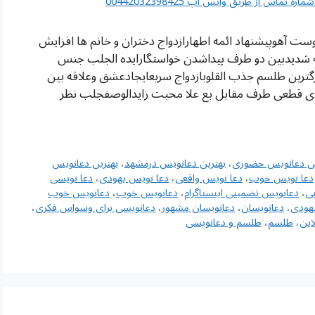
اس از طریق واتس آپ 00442032398425
ت آهوپیشنهاد ائمه اطهارازدواج دختران و خانم ها افزایش
ه شدیدبین دو طرف پیداشدن خواستگارایده الجلب جنس
رگترین طلسم جذب القلوبازدواج سریعایجادعشق وعلاقه بین
دی قطعی طرف مقابل بع علا محبت زایدالوصفجلب نظر
ین دعانویس حضوری
،
بهترین دعانویس درمشهد
،
بهترین دعانویس
دعا نویس خوب
،
دعا نویس واقعی
،
دعا نویس یهودی
،
دعا نویسی
ی
،
دعانویس تضمینی اینستاگرام
،
دعانویس خوب
،
دعانویس خوب
هودی
،
دعانویسان
،
دعانویسان مشهور
،
دعانویسی برای وسواس فکری
،
این
،
طلسم
،
طلسم و دعانویسی