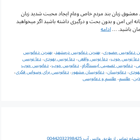
د معشوق زبان بند مردم خاص وعام ایجاد محبت شدید زبان
نه ایی امن و بدون بحث و درگیری داشته باشید اگر میخواهید
امان باشید. …
ادامه
ین دعانویس حضوری
،
بهترین دعانویس درمشهد
،
بهترین دعانویس
دعا نویس خوب
،
دعا نویس واقعی
،
دعا نویس یهودی
،
دعا نویسی
ی
،
دعانویس تضمینی اینستاگرام
،
دعانویس خوب
،
دعانویس خوب
هودی
،
دعانویسان
،
دعانویسان مشهور
،
دعانویسی برای وسواس فکری
،
این
،
طلسم
،
طلسم و دعانویسی
اس از طریق واتس آپ 00442032398425