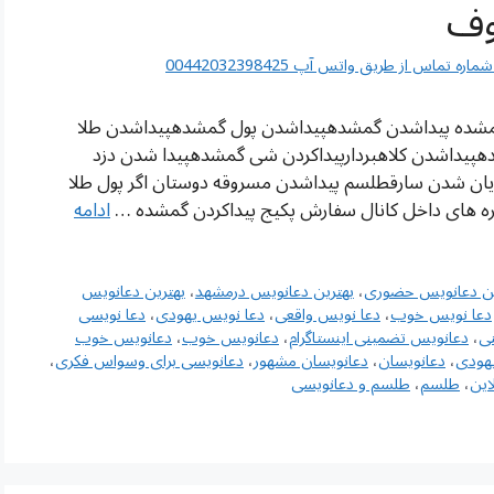
وف
اس از طریق واتس آپ 00442032398425
گمشده پیداشدن گمشدهپیداشدن پول گمشدهپیداشدن طلا
پیداشدن کلاهبردارپیداکردن شی گمشدهپیدا شدن دزد
ن شدن سارقطلسم پیداشدن مسروقه دوستان اگر پول طلا
اره های داخل کانال سفارش پکیج پیداکردن گمشده …
ادامه
ین دعانویس حضوری
،
بهترین دعانویس درمشهد
،
بهترین دعانویس
دعا نویس خوب
،
دعا نویس واقعی
،
دعا نویس یهودی
،
دعا نویسی
ی
،
دعانویس تضمینی اینستاگرام
،
دعانویس خوب
،
دعانویس خوب
هودی
،
دعانویسان
،
دعانویسان مشهور
،
دعانویسی برای وسواس فکری
،
این
،
طلسم
،
طلسم و دعانویسی