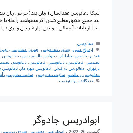
شیکا دعانویس عقدالسان ( زبان بند )خواص زبان بن
بند جمیع خلایق مطیع شدن اگر میخواهید رابطه یا خا
شما از بلیات آسمانی و زمینی و از شر جن و پری در 
دسته‌ها
دعانویس
برچسب‌ها
ازدواج صبی
،
بهترین دعا نویس
،
بهترین دعانویس
،
بهتر
هندی
،
حسینی طباطبایی
،
خواص طلسم صبی
،
دعا نویس
،
تضمینی
،
دعانويس
،
دعانويسي
،
دعانویس
،
دعانویس تضمین
درتهران
،
دعانویس در کیش
،
دعانویس مهره مار
،
دعانویس ی
دعانویسی و طلسم
،
سایت دعانویسی
،
سایت دعانویسی آنل
دیدگاه‌تان را بنویسید
ابوادریس جادوگر
آگوست 20, 2022
از
استاد غیبی دعانویس یهودی تضمینی شماره تم