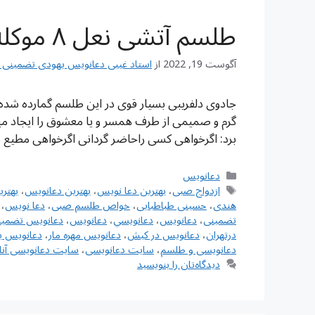
طلسم آتشی نعل ۸ موکله قدرتمند
آگوست 19, 2022
از
استاد غیبی دعانویس یهودی تضمینی شماره تم
جادوی دلفریبی بسیار قوی در این طلسم گمارده شده
گرم و صمیمی از طرف همسر و یا معشوق را ایجاد میکن
برد: اگرخواهی کسی راحاضر گردانی اگرخواهی مطیع 
دسته‌ها
دعانویس
برچسب‌ها
ازدواج صبی
،
بهترین دعا نویس
،
بهترین دعانویس
،
بهتر
هندی
،
حسینی طباطبایی
،
خواص طلسم صبی
،
دعا نویس
،
تضمینی
،
دعانويس
،
دعانويسي
،
دعانویس
،
دعانویس تضمین
درتهران
،
دعانویس در کیش
،
دعانویس مهره مار
،
دعانویس ی
دعانویسی و طلسم
،
سایت دعانویسی
،
سایت دعانویسی آنل
دیدگاه‌تان را بنویسید