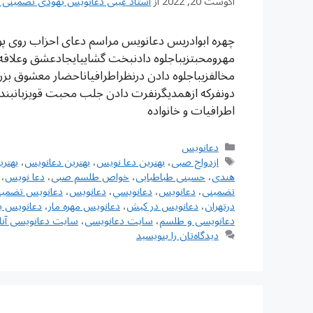
آگوست 20, 2022
از
استاد غیبی دعانویس یهودی تضمینی شماره تم
چهره ابوادریس دعانویس مراسم دعای احزاب روی پوس
مهرومحبتزیباجلوه دادنبخت گشاییایجادعشق وعلاق
مخالفزیباجلوه دادن درنظراطرافیاناحضار معشوق بز
دونفرکه ازهمدیگرنفرت دادن جلب محبت قویزبانبن
اطرافیات و خانواده
دسته‌ها
دعانویس
برچسب‌ها
ازدواج صبی
،
بهترین دعا نویس
،
بهترین دعانویس
،
بهتر
هندی
،
حسینی طباطبایی
،
خواص طلسم صبی
،
دعا نویس
،
تضمینی
،
دعانويس
،
دعانويسي
،
دعانویس
،
دعانویس تضمین
درتهران
،
دعانویس در کیش
،
دعانویس مهره مار
،
دعانویس ی
دعانویسی و طلسم
،
سایت دعانویسی
،
سایت دعانویسی آنل
دیدگاه‌تان را بنویسید