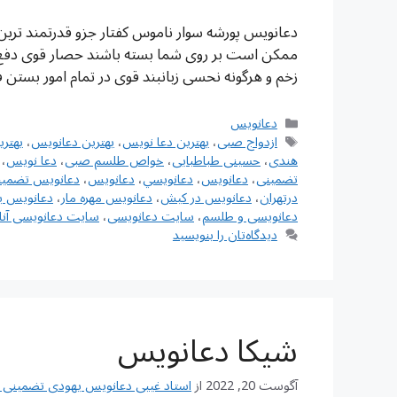
دعانویس پورشه سوار ناموس کفتار جزو قدرتمند تر
ممکن است بر روی شما بسته باشند حصار قوی دفع ه
زخم و هرگونه نحسی زبانبند قوی در تمام امور بس
دسته‌ها
دعانویس
برچسب‌ها
ازدواج صبی
،
بهترین دعا نویس
،
بهترین دعانویس
،
بهتر
هندی
،
حسینی طباطبایی
،
خواص طلسم صبی
،
دعا نویس
،
تضمینی
،
دعانويس
،
دعانويسي
،
دعانویس
،
دعانویس تضمین
درتهران
،
دعانویس در کیش
،
دعانویس مهره مار
،
دعانویس ی
دعانویسی و طلسم
،
سایت دعانویسی
،
سایت دعانویسی آنل
دیدگاه‌تان را بنویسید
شیکا دعانویس
آگوست 20, 2022
از
استاد غیبی دعانویس یهودی تضمینی شماره تم