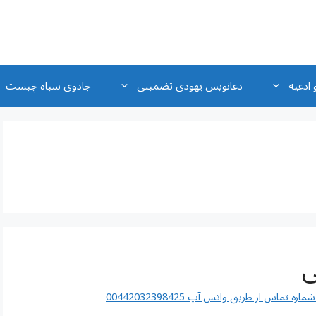
 ادعیه
دعانویس یهودی تضمینی
جادوی سیاه چیست
ی
اس از طریق واتس آپ 00442032398425