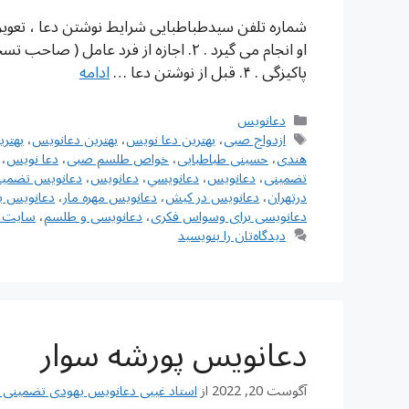
پاکیزگی . ۴. قبل از نوشتن دعا …
ادامه
دسته‌ها
دعانویس
برچسب‌ها
ازدواج صبی
،
بهترین دعا نویس
،
بهترین دعانویس
،
بهتر
هندی
،
حسینی طباطبایی
،
خواص طلسم صبی
،
دعا نویس
،
تضمینی
،
دعانويس
،
دعانويسي
،
دعانویس
،
دعانویس تضمین
درتهران
،
دعانویس در کیش
،
دعانویس مهره مار
،
دعانویس ی
دعانویسی برای وسواس فکری
،
دعانویسی و طلسم
،
سایت د
دیدگاه‌تان را بنویسید
دعانویس پورشه سوار
آگوست 20, 2022
از
استاد غیبی دعانویس یهودی تضمینی شماره تم