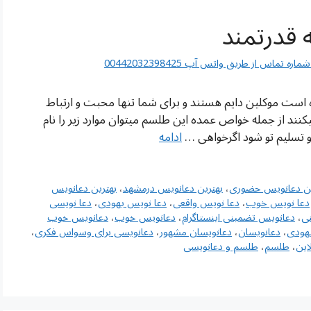
اس از طریق واتس آپ 00442032398425
 است موکلین دایم هستند و برای شما تنها محبت و ارتباط
ند از جمله خواص عمده این طلسم میتوان موارد زیر را نام
و تسلیم تو شود اگرخواهی …
ادامه
ین دعانویس حضوری
،
بهترین دعانویس درمشهد
،
بهترین دعانویس
دعا نویس خوب
،
دعا نویس واقعی
،
دعا نویس یهودی
،
دعا نویسی
ی
،
دعانویس تضمینی اینستاگرام
،
دعانویس خوب
،
دعانویس خوب
هودی
،
دعانویسان
،
دعانویسان مشهور
،
دعانویسی برای وسواس فکری
،
این
،
طلسم
،
طلسم و دعانویسی