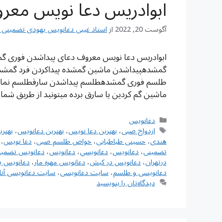
ابوادریس دعا نویس معر
آگوست 20, 2022
از
استاد غیبی دعانویس یهودی تضمینی شماره تم
ابوادریس دعا نویس معروف دعای پیداشدن فوری 
گمشدهپیداشدن ماشین گمشده پیداکردن فرد گمشده
طلسم فوری گمشدهطلسم پیداشدن سارقطلسم نمایا
ماشین گم کردین یا سارق برده میتونید از طريق شم
دسته‌ها
دعانویس
برچسب‌ها
ازدواج صبی
،
بهترین دعا نویس
،
بهترین دعانویس
،
بهتر
هندی
،
حسینی طباطبایی
،
خواص طلسم صبی
،
دعا نویس
،
تضمینی
،
دعانويس
،
دعانويسي
،
دعانویس
،
دعانویس تضمین
درتهران
،
دعانویس در کیش
،
دعانویس مهره مار
،
دعانویس ی
دعانویسی و طلسم
،
سایت دعانویسی
،
سایت دعانویسی آنل
دیدگاه‌تان را بنویسید