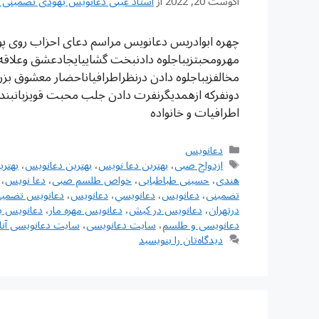
آگوست 20, 2022
از
استاد غیبی دعانویس یهودی تضمینی شماره تم
چهره ابوادریس دعانویس مراسم دعای احزاب روی پوس
مهرومحبتزیباجلوه دادنبخت گشاییایجادعشق وعلاق
مخالفزیباجلوه دادن درنظراطرافیاناحضار معشوق بز
دونفرکه ازهمدیگرنفرت دادن جلب محبت قویزبانبن
اطرافیات و خانواده
دسته‌ها
دعانویس
برچسب‌ها
ازدواج صبی
،
بهترین دعا نویس
،
بهترین دعانویس
،
بهتر
هندی
،
حسینی طباطبایی
،
خواص طلسم صبی
،
دعا نویس
،
تضمینی
،
دعانويس
،
دعانويسي
،
دعانویس
،
دعانویس تضمین
درتهران
،
دعانویس در کیش
،
دعانویس مهره مار
،
دعانویس ی
دعانویسی و طلسم
،
سایت دعانویسی
،
سایت دعانویسی آنل
دیدگاه‌تان را بنویسید