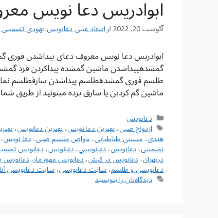
ابوادریس دعا نویس معر
آگوست 20, 2022
از
استاد غیبی دعانویس یهودی تضمینی شماره تم
ابوادریس دعا نویس معروف دعای پیداشدن فوری 
گمشدهپیداشدن ماشین گمشده پیداکردن فرد گمشده
طلسم فوری گمشدهطلسم پیداشدن سارقطلسم نمایا
ماشین گم کردین یا سارق برده میتونید از طريق شم
دسته‌ها
دعانویس
برچسب‌ها
ازدواج صبی
،
بهترین دعا نویس
،
بهترین دعانویس
،
بهتر
هندی
،
حسینی طباطبایی
،
خواص طلسم صبی
،
دعا نویس
،
تضمینی
،
دعانويس
،
دعانويسي
،
دعانویس
،
دعانویس تضمین
درتهران
،
دعانویس در کیش
،
دعانویس مهره مار
،
دعانویس ی
دعانویسی و طلسم
،
سایت دعانویسی
،
سایت دعانویسی آنل
دیدگاه‌تان را بنویسید