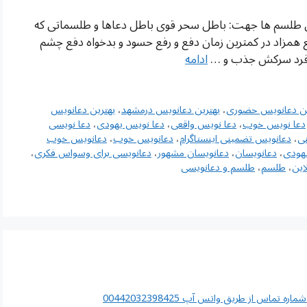
ین طلسم ها جهت: باطل سحر قوی باطل دعاها و طلسماتی که
مزاد در کمترین زمان دفع و رفع حسود و بدخواه دفع چشم
تن فرد سرکش جذب و …
ادامه
ین دعانویس حضوری
،
بهترین دعانویس درمشهد
،
بهترین دعانویس
دعا نویس خوب
،
دعا نویس واقعی
،
دعا نویس یهودی
،
دعا نویسی
ی
،
دعانویس تضمینی اینستاگرام
،
دعانویس خوب
،
دعانویس خوب
هودی
،
دعانویسان
،
دعانویسان مشهور
،
دعانویسی برای وسواس فکری
،
این
،
طلسم
،
طلسم و دعانویسی
اس از طریق واتس آپ 00442032398425