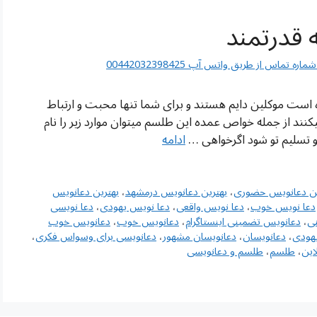
اس از طریق واتس آپ 00442032398425
 است موکلین دایم هستند و برای شما تنها محبت و ارتباط
ند از جمله خواص عمده این طلسم میتوان موارد زیر را نام
و تسلیم تو شود اگرخواهی …
ادامه
ین دعانویس حضوری
،
بهترین دعانویس درمشهد
،
بهترین دعانویس
دعا نویس خوب
،
دعا نویس واقعی
،
دعا نویس یهودی
،
دعا نویسی
ی
،
دعانویس تضمینی اینستاگرام
،
دعانویس خوب
،
دعانویس خوب
هودی
،
دعانویسان
،
دعانویسان مشهور
،
دعانویسی برای وسواس فکری
،
این
،
طلسم
،
طلسم و دعانویسی