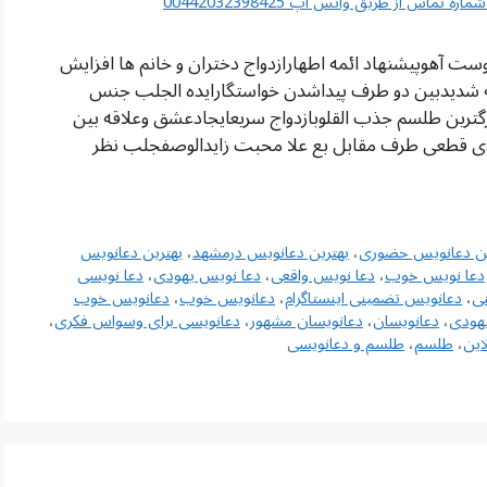
اس از طریق واتس آپ 00442032398425
ت آهوپیشنهاد ائمه اطهارازدواج دختران و خانم ها افزایش
ه شدیدبین دو طرف پیداشدن خواستگارایده الجلب جنس
رگترین طلسم جذب القلوبازدواج سریعایجادعشق وعلاقه بین
دی قطعی طرف مقابل بع علا محبت زایدالوصفجلب نظر
ین دعانویس حضوری
،
بهترین دعانویس درمشهد
،
بهترین دعانویس
دعا نویس خوب
،
دعا نویس واقعی
،
دعا نویس یهودی
،
دعا نویسی
ی
،
دعانویس تضمینی اینستاگرام
،
دعانویس خوب
،
دعانویس خوب
هودی
،
دعانویسان
،
دعانویسان مشهور
،
دعانویسی برای وسواس فکری
،
این
،
طلسم
،
طلسم و دعانویسی