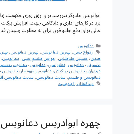
ابوادریس جادوگر نیرومند برای رزق روزی حکومت زبان
برد در کارهای اداری و دادگاهی جهت افزایش برکت 
عالی برای دفع جادو قوی برای به مطلوب رسیدن قد
دسته‌ها
دعانویس
برچسب‌ها
ازدواج صبی
،
بهترین دعا نویس
،
بهترین دعانویس
،
بهتر
هندی
،
حسینی طباطبایی
،
خواص طلسم صبی
،
دعا نویس
،
تضمینی
،
دعانويس
،
دعانويسي
،
دعانویس
،
دعانویس تضمین
درتهران
،
دعانویس در کیش
،
دعانویس مهره مار
،
دعانویس ی
دعانویسی و طلسم
،
سایت دعانویسی
،
سایت دعانویسی آنل
دیدگاه‌تان را بنویسید
چهره ابوادریس دعانویس