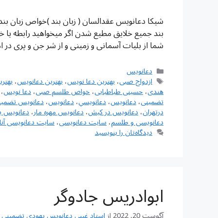
شیکا دعانویس عقدالسان ( زبان بند )خواص زبان بن
بند جمیع خلایق مطیع شدن اگر میخواهید رابطه یا خا
شما از بلیات آسمانی و زمینی و از شر جن و پری در 
دسته‌ها
دعانویس
برچسب‌ها
ازدواج صبی
،
بهترین دعا نویس
،
بهترین دعانویس
،
بهتر
هندی
،
حسینی طباطبایی
،
خواص طلسم صبی
،
دعا نویس
،
تضمینی
،
دعانويس
،
دعانويسي
،
دعانویس
،
دعانویس تضمین
درتهران
،
دعانویس در کیش
،
دعانویس مهره مار
،
دعانویس ی
دعانویسی و طلسم
،
سایت دعانویسی
،
سایت دعانویسی آنل
دیدگاه‌تان را بنویسید
ابوادریس جادوگر
آگوست 20, 2022
از
استاد غیبی دعانویس یهودی تضمینی شماره تم