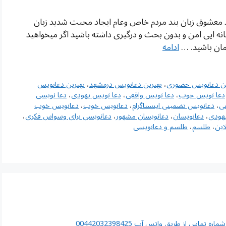
د معشوق زبان بند مردم خاص وعام ایجاد محبت شدید زبان
نه ایی امن و بدون بحث و درگیری داشته باشید اگر میخواهید
امان باشید. …
ادامه
ین دعانویس حضوری
،
بهترین دعانویس درمشهد
،
بهترین دعانویس
دعا نویس خوب
،
دعا نویس واقعی
،
دعا نویس یهودی
،
دعا نویسی
ی
،
دعانویس تضمینی اینستاگرام
،
دعانویس خوب
،
دعانویس خوب
هودی
،
دعانویسان
،
دعانویسان مشهور
،
دعانویسی برای وسواس فکری
،
این
،
طلسم
،
طلسم و دعانویسی
اس از طریق واتس آپ 00442032398425