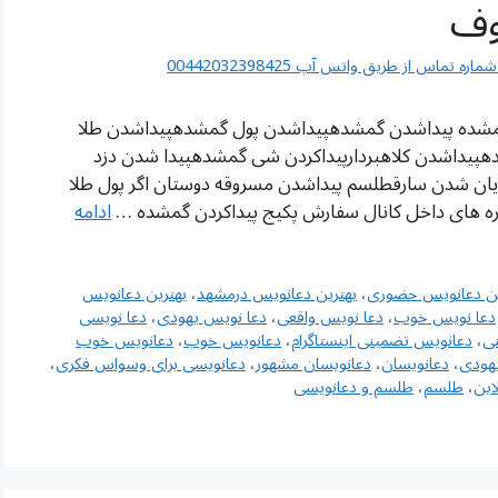
وف
اس از طریق واتس آپ 00442032398425
گمشده پیداشدن گمشدهپیداشدن پول گمشدهپیداشدن طلا
پیداشدن کلاهبردارپیداکردن شی گمشدهپیدا شدن دزد
ن شدن سارقطلسم پیداشدن مسروقه دوستان اگر پول طلا
اره های داخل کانال سفارش پکیج پیداکردن گمشده …
ادامه
ین دعانویس حضوری
،
بهترین دعانویس درمشهد
،
بهترین دعانویس
دعا نویس خوب
،
دعا نویس واقعی
،
دعا نویس یهودی
،
دعا نویسی
ی
،
دعانویس تضمینی اینستاگرام
،
دعانویس خوب
،
دعانویس خوب
هودی
،
دعانویسان
،
دعانویسان مشهور
،
دعانویسی برای وسواس فکری
،
این
،
طلسم
،
طلسم و دعانویسی