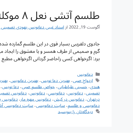
طلسم آتشی نعل ۸ موکله قدرتمند
آگوست 19, 2022
از
استاد غیبی دعانویس یهودی تضمینی شماره تم
جادوی دلفریبی بسیار قوی در این طلسم گمارده شده
گرم و صمیمی از طرف همسر و یا معشوق را ایجاد میکن
برد: اگرخواهی کسی راحاضر گردانی اگرخواهی مطیع 
دسته‌ها
دعانویس
برچسب‌ها
ازدواج صبی
،
بهترین دعا نویس
،
بهترین دعانویس
،
بهتر
هندی
،
حسینی طباطبایی
،
خواص طلسم صبی
،
دعا نویس
،
تضمینی
،
دعانويس
،
دعانويسي
،
دعانویس
،
دعانویس تضمین
درتهران
،
دعانویس در کیش
،
دعانویس مهره مار
،
دعانویس ی
دعانویسی و طلسم
،
سایت دعانویسی
،
سایت دعانویسی آنل
دیدگاه‌تان را بنویسید