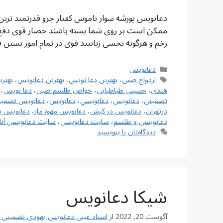
دعانویس پورشه سوار ناموس کفتار جزو قدرتمند تر
ممکن است بر روی شما بسته باشند حصار قوی دفع ه
زخم و هرگونه نحسی زبانبند قوی در تمام امور بس
دسته‌ها
دعانویس
برچسب‌ها
ازدواج صبی
،
بهترین دعا نویس
،
بهترین دعانویس
،
بهتر
هندی
،
حسینی طباطبایی
،
خواص طلسم صبی
،
دعا نویس
،
تضمینی
،
دعانويس
،
دعانويسي
،
دعانویس
،
دعانویس تضمین
درتهران
،
دعانویس در کیش
،
دعانویس مهره مار
،
دعانویس ی
دعانویسی و طلسم
،
سایت دعانویسی
،
سایت دعانویسی آنل
دیدگاه‌تان را بنویسید
شیکا دعانویس
آگوست 20, 2022
از
استاد غیبی دعانویس یهودی تضمینی شماره تم