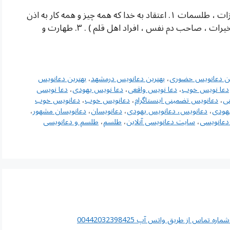
شماره تلفن سیدطباطبایی شرایط نوشتن دعا ، تعویزات ، طلسمات ۱. اعتقاد به خدا که همه چیز و همه کار به اذن
او انجام می گیرد . ۲. اجازه از فرد عامل ( صاحب تسخیرات ، صاحب دم نفس ، افراد اهل قلم ) . ۳. طهارت و
ین دعانویس حضوری
،
بهترین دعانویس درمشهد
،
بهترین دعانویس
دعا نویس خوب
،
دعا نویس واقعی
،
دعا نویس یهودی
،
دعا نویسی
ی
،
دعانویس تضمینی اینستاگرام
،
دعانویس خوب
،
دعانویس خوب
هودی
،
دعانویس، دعانویس یهودی
،
دعانویسان
،
دعانویسان مشهور
،
عانویسی
،
سایت دعانویسی آنلاین
،
طلسم
،
طلسم و دعانویسی
اس از طریق واتس آپ 00442032398425