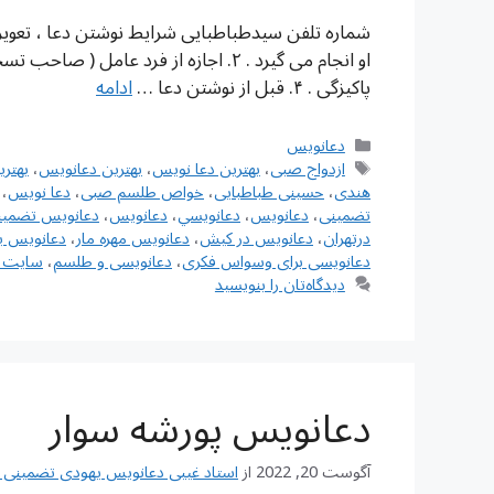
پاکیزگی . ۴. قبل از نوشتن دعا …
ادامه
دسته‌ها
دعانویس
برچسب‌ها
ازدواج صبی
،
بهترین دعا نویس
،
بهترین دعانویس
،
بهتر
هندی
،
حسینی طباطبایی
،
خواص طلسم صبی
،
دعا نویس
،
تضمینی
،
دعانويس
،
دعانويسي
،
دعانویس
،
دعانویس تضمین
درتهران
،
دعانویس در کیش
،
دعانویس مهره مار
،
دعانویس ی
دعانویسی برای وسواس فکری
،
دعانویسی و طلسم
،
سایت د
دیدگاه‌تان را بنویسید
دعانویس پورشه سوار
آگوست 20, 2022
از
استاد غیبی دعانویس یهودی تضمینی شماره تم