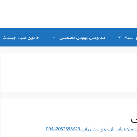
 ادعیه
دعانویس یهودی تضمینی
جادوی سیاه چیست
ی
اس از طریق واتس آپ 00442032398425