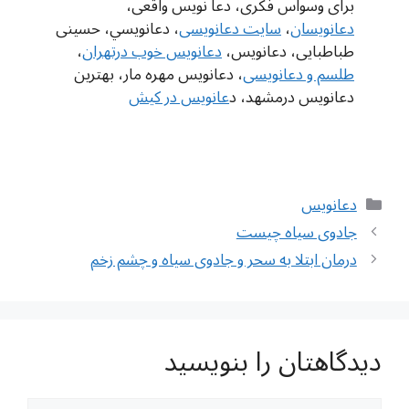
برای وسواس فکری، دعا نویس واقعی،
دعانویسان
،
سایت دعانویسی
، دعانويسي، حسینی
طباطبایی، دعانویس،
دعانویس خوب درتهران
،
طلسم و دعانویسی
، دعانویس مهره مار، بهترین
دعانویس درمشهد، د
عانویس در کیش
دسته‌ها
دعانویس
ناوبری
جادوی سیاه چیست
نوشته‌ها
درمان ابتلا به سحر و جادوی سیاه و چشم زخم
دیدگاهتان را بنویسید
دیدگاه