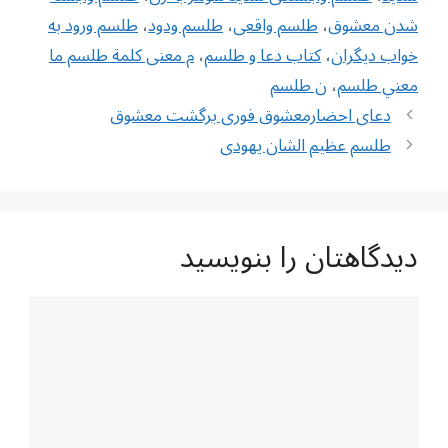
شدن معشوق
،
طلسم واقعی
،
طلسم ودود
،
طلسم ورود به
خواب دیگران
،
کتاب دعا و طلسم
،
م معنى كلمة طلسم ما
معني طلسم
،
ن طلسم
ناوبری
دعای احضارمعشوق فوری برگشت معشوق
نوشته‌ها
طلسم عظیم الشان یهودی
دیدگاهتان را بنویسید
دیدگاه