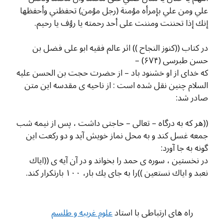
علي ومن علي بإمرأه مؤمنة (رجل مؤمن) تحفظني وأحفظها
إنك إذا تحننت ومننت على أحد رحمته يا رؤف يا رحيم.
در كتاب ((كنوز النجاح )) اثر عالم فقیه ابو على فضل بن
حسن طبرسى (۶۷۴) –
كه خداى از او خشنود باد – از حضرت حجت بن الحسن علیه
السلام چنین نقل شده است : از ناحیه ى مقدسه این متن
صادر شد:
((هر كه به درگاه – تعالى – حاجتى داشت ، پس از نیمه شب
جمعه غسل كند و به محل نماز خویش آید و دو ركعت این
گونه به جا آورد:
در نخستین ، سوره ى حمد را بخواند و در آن آیه ى ((ایاك
نعبد و ایاك نستعین ))را به جاى یك بار، ۱۰۰ بارتكرار كند.
راه های ارتباطی با استاد
علوم غریبه و طلسم