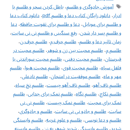
برچسب‌ها
آموزش جادوگری و طلسم
،
باطل كردن سحر و طلسم با
ادرار
،
دانلود رایگان کتاب دعا و طلسم pdf
،
دانلود کتاب دعا
و طلسم برای موبایل
،
دعا و طلسم برای تقویت حافظه
،
دعا
و طلسم پسر دار شدن
،
رفع سنگینی و طلسم نی نی سایت
،
زمان تاثیر دعا و طلسم
،
طلسم حرف م
،
طلسم حرف ن
،
طلسم م
،
طلسم محبت بین زن و شوهر
،
طلسم محبت در
قبرستان
،
طلسم محبت دفنی
،
طلسم محبت سوزاندنی با
فلفل سیاه
،
طلسم محبت قوی
،
طلسم محبت هیوا
،
طلسم
مهر و ماه
،
طلسم موفقیت در امتحان
،
طلسم نادعلی
،
طلسم ناف آهو
،
طلسم ناف آهو چیست
،
طلسم نخ سیاه
،
طلسم نکاح
،
طلسم نگاه
،
طلسم نمک برای جدایی
،
طلسم
نمک برای محبت
،
طلسم نمک چیست
،
طلسم نی نی
سایت
،
طلسم و جادو نی نی سایت
،
طلسم و جادوگری
،
طلسم و دعا نویسی
،
طلسم و علوم غریبه
،
طلسم وابستگی
شدید
،
طلسم وابستگی شدید شوهر به زن
،
طلسم وابسته