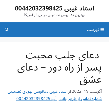
رش
استاد غیبی 00442032398425
ه
حتوا
بهترین دعانویس تضمینی در اروپا و آمریکا
فهرست
دعای جلب محبت
پسر از راه دور – دعای
عشق
آگوست 19, 2022
از
استاد غیبی دعانویس یهودی تضمینی
شماره تماس از طریق واتس آپ 00442032398425