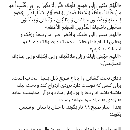
«اللَّهُمَّ حَبِّبْنِی إِلَى جَمِیعِ خَلْقِكَ حَتَّى لَا یكُونَ لِی فِی قَلْبِ أَحَدٍ
مِنْ خَلْقِكَ غِلْظَةٌ وَ لَا یعَارِضُونِی وَ اجْعَلْهُمْ یسْتَقْبِلُونِّی بِوُجُوهٍ
بَسِیطَةٍ وَ یقْضُونَ حَوَائِجِی وَ یطْلُبُونَ مَرْضَاتِِی وَ یخْشَوْنَ
سَخَطِی بِاسْمِكَ الْقُدُّوسِ الْعَظِیمِ الْأَعْظَم»
«اللهم حببنی الی خلقک و افض علی من سعة رزقک و
وفقنی للقیام باداء حقک برحمتک و رضوانک و منک و
احسانک یا کریم»
«اللهم حَبِّبنی إلَیكَ وَ إلى مَلائكَتِكَ وَ إلى رُسُلِكَ وَ إلى عِبادِكَ
الصاّلِحینَ»
دعای بخت گشایی و ازدواج سریع ذیل بسیار مجرب است.
برای كسی كه دوست دارد بزودی ازدواج كند و بخت نيك
داشته باشد اين دعا را ورد زبان سازد و بر آن مداومت نمايد
به زودی به مراد خود خواهد رسيد:
بعد از نماز صبح ۹۹ بار بگويد: يا حنان يا منان. و سپس
بگويد:
اللهم يا حنان يا منان صلي على محمد وآل محمد وتحنن