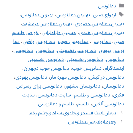
دسته‌ها
دعانویس
برچسب‌ها
ازدواج صبی
،
بهترین دعا نویس
،
بهترین دعانویس
،
بهترین دعانویس حضوری
،
بهترین دعانویس درمشهد
،
بهترین دعانویس هندی
،
حسینی طباطبایی
،
خواص طلسم
صبی
،
دعا نویس
،
دعا نویس خوب
،
دعا نویس واقعی
،
دعا
نویس یهودی
،
دعا نویسی تضمینی
،
دعانويس
،
دعانويسي
،
دعانویس
،
دعانویس تضمینی
،
دعانویس تضمینی
اینستاگرام
،
دعانویس خوب
،
دعانویس خوب درتهران
،
دعانویس در کیش
،
دعانویس مهره مار
،
دعانویس یهودی
،
دعانویسان
،
دعانویسان مشهور
،
دعانویسی برای وسواس
فکری
،
دعانویسی و طلسم
،
سایت دعانویسی
،
سایت
دعانویسی آنلاین
،
طلسم
،
طلسم و دعانویسی
ناوبری
درمان ابتلا به سحر و جادوی سیاه و چشم زخم
نوشته‌ها
چهره ابوادریس دعانویس