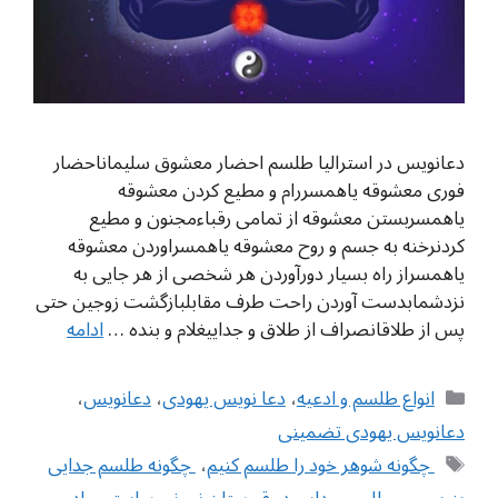
دعانویس در استرالیا طلسم احضار معشوق سلیماناحضار
فوری معشوقه یاهمسررام و مطیع کردن معشوقه
یاهمسربستن معشوقه از تمامی رقباءمجنون و مطيع
کردنرخنه به جسم و روح معشوقه یاهمسراوردن معشوقه
یاهمسراز راه بسیار دورآوردن هر شخصی از هر جایی به
نزدشمابدست آوردن راحت طرف مقابلبازگشت زوجین حتی
پس از طلاقانصراف از طلاق و جداییغلام و بنده …
ادامه
دسته‌ها
انواع طلسم و ادعیه
،
دعا نویس یهودی
،
دعانویس
،
دعانویس یهودی تضمینی
برچسب‌ها
‌ چگونه شوهر خود را طلسم کنیم
،
‌ چگونه طلسم جدایی