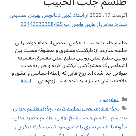
طلسم جلب الحبیب
آگوست 19, 2022
از
استاد غیبی دعانویس یهودی تضمینی
شماره تماس از طریق واتس آپ 00442032398425
طلسم جلب الحبیب با عکس شخص از جمله خواص این
طلسم عبارتند از: بازگشت معشوق و معشوقه محبت بین
زوجین مطیع شدن زوجین مطیع شدن معشوق معشوقه
اشخاصی که معشوقشان ترکشان کرده و حتی به مدت
طولانی جدا شده اند زوج هایی که رابطه احساسی و عشق و
علاقه بینشان بسیار سرد شده است زوج‌هایی …
ادامه
دسته‌ها
دعانویس
برچسب‌ها
‌ چگونه شوهر خود را طلسم کنیم
،
‌ چگونه طلسم جدایی
بنویسیم
،
‌ طلسم حاجت شیخ بهایی
،
‌ طلسم حضرت علی
،
چگونه با طلسم پسری را عاشق خود کنیم
،
چگونه دیگران را
طلسم خود کنیم
،
چگونه طلسم بازگشت معشوق بنویسیم
،