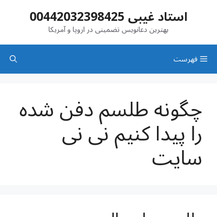
رش
استاد غیبی 00442032398425
ه
حتوا
بهترین دعانویس تضمینی در اروپا و آمریکا
فهرست
چگونه طلسم دفن شده
را پیدا کنیم نی نی
سایت