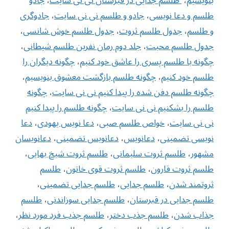
بنویسیم
،
‌ طلسم جدایی در قبرستان نی نی سایت
،
جادو
طلسم و دعا نویسی
،
جادو و طلسم نی نی سایت
،
جادوگری
و طلسم
،
جدول طلسم ثروت
،
جدول طلسم خوش شانسی
،
جدول طلسم محبت
،
جلد دوم رمان نفرین طلسم شیطانی
،
چگونه با طلسم پسری را عاشق خود کنیم
،
چگونه دیگران را
طلسم خود کنیم
،
چگونه طلسم بازگشت معشوق بنویسیم
،
چگونه طلسم دفن شده را پیدا کنیم نی نی سایت
،
چگونه
طلسم را بشکنیم نی نی سایت
،
چگونه طلسم را پیدا کنیم
نی نی سایت
،
خواص طلسم صبی
،
دعا نویس یهودی
،
دعا
نویسی تضمینی
،
دعانویس
،
دعانویس تضمینی
،
دعانویسان
مشهور
،
طلسم ثروت سلیمانی
،
طلسم ثروت شیخ بهایی
،
طلسم ثروت قارون
،
طلسم ثروت قوی خاتون
،
طلسم
ثروتمند شدن
،
طلسم جدایی
،
طلسم جدایی تضمینی
،
طلسم جدایی در قبرستان
،
طلسم جدایی سوزاندنی
،
طلسم
جذاب شدن
،
طلسم جذب دختر
،
طلسم جذب فرد مورد نظر
،