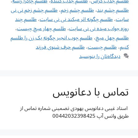
طلسم جذب کراش
،
طلسم جذب کننده
،
طلسم چاکرا ریشه
،
طلسم چشم بند
،
طلسم چشم زخم
،
طلسم چشم زخم نی نی
سایت
،
طلسم چگونه اثر میکند نی نی سایت
،
طلسم چند
روزه جواب میده نی نی سایت
،
طلسم چهار میخ چیست
،
طلسم چهل میخ
،
طلسم چوب انجیر چگونه یک زن را طلسم
کنیم
،
طلسم چیست
،
طلسم حرف شنوی فرزند
دیدگاه‌تان را بنویسید
تماس با دعانویس
استاد غیبی دعانویس یهودی تضمینی شماره تماس از
طریق واتس آپ 00442032398425