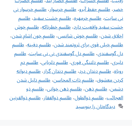
رقیب
،
طلسم حشرات
،
طلسم حصار بند
،
طلسم حضرت
خضر
،
طلسم حفظ آبرو
،
طلسم خرسوار
،
طلسم خرسوار نی
نی سایت
،
طلسم خرمهره
،
طلسم خشت سفید
،
طلسم
خشت سفید واقعیت دارد
،
طلسم خطرناکه
،
طلسم خوش
اخلاق شدن
،
طلسم خوش شانسی
،
طلسم خون اشام شدن
،
طلسم خیلی قوی برای ثروتمند شدن
،
طلسم دفینه
،
طلسم
دل گوسفندی
،
طلسم دل گوسفندی نی نی سایت
،
طلسم
دلبری
،
طلسم دلتنگی فوری
،
طلسم دلربایی
،
طلسم دم
روباه
،
طلسم دندان درد
،
طلسم دندان گراز
،
طلسم ديوانه
كردن معشوق
،
طلسم ذات المحاسن
،
طلسم ذلیل شدن
دشمن
،
طلسم ذهن
،
طلسم ذهن خوانی
،
طلسم ذو
العجائب
،
طلسم ذوالطول
،
طلسم ذوالفقار
،
طلسم ذوالقرنین
دیدگاه‌تان را بنویسید