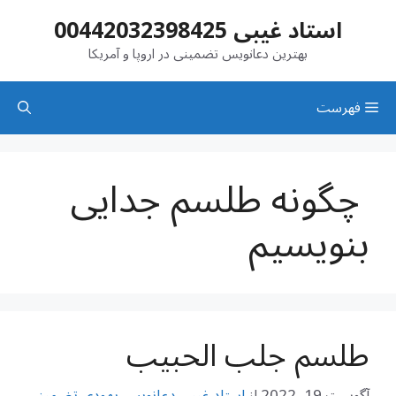
رش
استاد غیبی 00442032398425
ه
حتوا
بهترین دعانویس تضمینی در اروپا و آمریکا
فهرست
‌ چگونه طلسم جدایی
بنویسیم
طلسم جلب الحبیب
آگوست 19, 2022
از
استاد غیبی دعانویس یهودی تضمینی