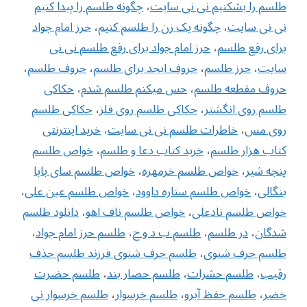
طلسم را بشکنیم نی نی سایت
،
چگونه طلسم را پیدا کنیم
نی نی سایت
،
چگونه یک زن را طلسم کنیم
،
حرز امام جواد
برای رفع طلسم
،
حرز امام جواد برای رفع طلسم نی نی
سایت
،
حرز طلسم
،
حروف ابجد برای طلسم
،
حروف طلسم
،
حروف مقطعه طلسم
،
حس میکنم طلسم شدم
،
حکاکی
طلسم روی انگشتر
،
حکاکی طلسم روی فلز
،
حکاکی طلسم
روی مس
،
خاطرات طلسم نی نی سایت
،
خرید اینترنتی
کتاب هزار طلسم
،
خرید کتاب دعا و طلسم
،
خواص طلسم
پنجه شیر
،
خواص طلسم خرمهره
،
خواص طلسم سای بابا
بنگالی
،
‌خواص طلسم ستاره داوود
،
خواص طلسم عین علی
،
خواص طلسم نادعلی
،
خواص طلسم ناف اهو
،
دانلود طلسم
شدگان
،
در طلسم
،
طلسم ب د و ح
،
طلسم حرز امام جواد
،
طلسم حرف شنوی
،
طلسم حرف شنوی فرزند طلسم حذف
رقیب
،
طلسم حشرات
،
طلسم حصار بند
،
طلسم حضرت
خضر
،
طلسم حفظ آبرو
،
طلسم خرسوار
،
طلسم خرسوار نی