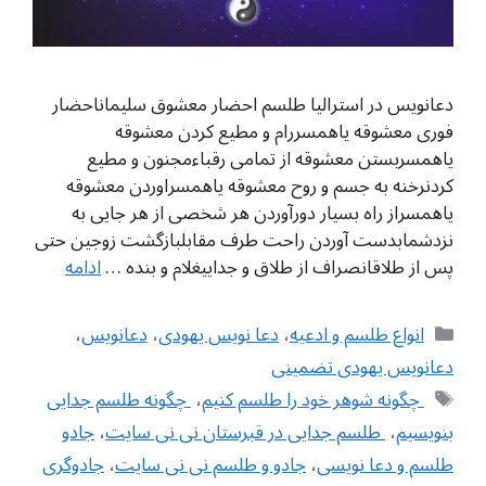
دعانویس در استرالیا طلسم احضار معشوق سلیماناحضار
فوری معشوقه یاهمسررام و مطیع کردن معشوقه
یاهمسربستن معشوقه از تمامی رقباءمجنون و مطيع
کردنرخنه به جسم و روح معشوقه یاهمسراوردن معشوقه
یاهمسراز راه بسیار دورآوردن هر شخصی از هر جایی به
نزدشمابدست آوردن راحت طرف مقابلبازگشت زوجین حتی
پس از طلاقانصراف از طلاق و جداییغلام و بنده …
ادامه
دسته‌ها
انواع طلسم و ادعیه
،
دعا نویس یهودی
،
دعانویس
،
دعانویس یهودی تضمینی
برچسب‌ها
‌ چگونه شوهر خود را طلسم کنیم
،
‌ چگونه طلسم جدایی
بنویسیم
،
‌ طلسم جدایی در قبرستان نی نی سایت
،
جادو
طلسم و دعا نویسی
،
جادو و طلسم نی نی سایت
،
جادوگری