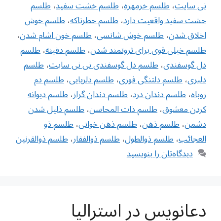
نی سایت
،
طلسم خرمهره
،
طلسم خشت سفید
،
طلسم
خشت سفید واقعیت دارد
،
طلسم خطرناکه
،
طلسم خوش
اخلاق شدن
،
طلسم خوش شانسی
،
طلسم خون اشام شدن
،
طلسم خیلی قوی برای ثروتمند شدن
،
طلسم دفینه
،
طلسم
دل گوسفندی
،
طلسم دل گوسفندی نی نی سایت
،
طلسم
دلبری
،
طلسم دلتنگی فوری
،
طلسم دلربایی
،
طلسم دم
روباه
،
طلسم دندان درد
،
طلسم دندان گراز
،
طلسم ديوانه
كردن معشوق
،
طلسم ذات المحاسن
،
طلسم ذلیل شدن
دشمن
،
طلسم ذهن
،
طلسم ذهن خوانی
،
طلسم ذو
العجائب
،
طلسم ذوالطول
،
طلسم ذوالفقار
،
طلسم ذوالقرنین
دیدگاه‌تان را بنویسید
دعانویس در استرالیا