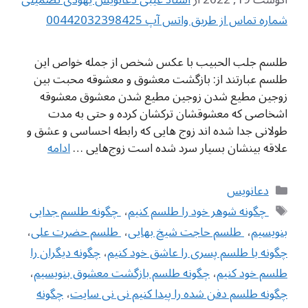
شماره تماس از طریق واتس آپ 00442032398425
طلسم جلب الحبیب با عکس شخص از جمله خواص این
طلسم عبارتند از: بازگشت معشوق و معشوقه محبت بین
زوجین مطیع شدن زوجین مطیع شدن معشوق معشوقه
اشخاصی که معشوقشان ترکشان کرده و حتی به مدت
طولانی جدا شده اند زوج هایی که رابطه احساسی و عشق و
علاقه بینشان بسیار سرد شده است زوج‌هایی …
ادامه
دسته‌ها
دعانویس
برچسب‌ها
‌ چگونه شوهر خود را طلسم کنیم
،
‌ چگونه طلسم جدایی
بنویسیم
،
‌ طلسم حاجت شیخ بهایی
،
‌ طلسم حضرت علی
،
چگونه با طلسم پسری را عاشق خود کنیم
،
چگونه دیگران را
طلسم خود کنیم
،
چگونه طلسم بازگشت معشوق بنویسیم
،
چگونه طلسم دفن شده را پیدا کنیم نی نی سایت
،
چگونه