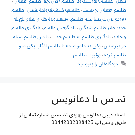
شغل
،
طلسم یاقوت کبود
،
طلسم یعنی چه
،
طلسم یغمایی
،
طلسم یغمایی چیست
،
طلسم یک شبه پولدار شدن
،
طلسم
یهودی نی نی سایت
،
طلسم یوسف و زلیخا
،
ی ماری اچ ام
جدید طنز طلسم شدگان
،
یاد گرفتن طلسم
،
یادگیری طلسم
و جادو
،
یادگیری طلسم یه طلسم خوب
،
یافتن طلسم سیاه
در قبرستان
،
یکی دستامو بسته با طلسم انگار
،
یکی منو
طلسم کرده
،
یوتیوب طلسم
دیدگاه‌تان را بنویسید
تماس با دعانویس
استاد غیبی دعانویس یهودی تضمینی شماره تماس از
طریق واتس آپ 00442032398425