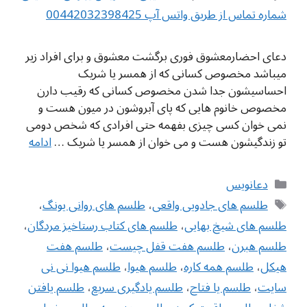
شماره تماس از طریق واتس آپ 00442032398425
دعای احضارمعشوق فوری برگشت معشوق و برای افراد زیر
میباشد مخصوص کسانی که از همسر یا شریک
احساسیشون جدا شدن مخصوص کسانی که رقیب دارن
مخصوص خانوم هایی که پای آبروشون در میون هست و
نمی خوان کسی چیزی بفهمه حتی افرادی که شخص دومی
تو زندگیشون هست و می خوان از همسر یا شریک …
ادامه
دسته‌ها
دعانویس
برچسب‌ها
طلسم های جادویی واقعی
،
طلسم های روانی یونگ
،
طلسم های شیخ بهایی
،
طلسم های کتاب رستاخیز مردگان
،
طلسم هبرن
،
طلسم هفت قفل چیست
،
طلسم هفت
هیکل
،
طلسم همه کاره
،
طلسم هیوا
،
طلسم هیوا نی نی
سایت
،
طلسم یا فتاح
،
طلسم یادگیری سریع
،
طلسم یافتن