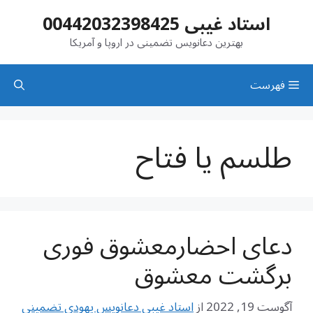
رش
استاد غیبی 00442032398425
ه
حتوا
بهترین دعانویس تضمینی در اروپا و آمریکا
فهرست
طلسم یا فتاح
دعای احضارمعشوق فوری
برگشت معشوق
آگوست 19, 2022
از
استاد غیبی دعانویس یهودی تضمینی