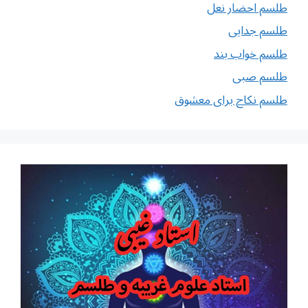
طلسم احضار نعل
طلسم جدایی
طلسم خواب بند
طلسم صبی
طلسم نکاح برای معشوق