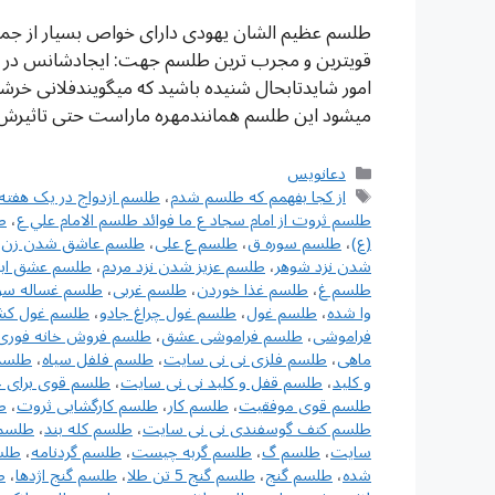
طلسم عظیم الشان یهودی دارای خواص بسیار از جم
قویترین و مجرب ترین طلسم جهت: ایجادشانس در ت
امور شایدتابحال شنیده باشید که میگویندفلانی 
میشود این طلسم همانندمهره ماراست حتی تاثیرش 
دسته‌ها
دعانویس
برچسب‌ها
از کجا بفهمم که طلسم شدم
،
طلسم ازدواج در یک هفته
طلسم ثروت از امام سجاد ع ما فوائد طلسم الامام علي ع
،
ط
(ع)
،
طلسم سوره ق
،
طلسم ع علی
،
طلسم عاشق شدن زن ب
شدن نزد شوهر
،
طلسم عزیز شدن نزد مردم
،
طلسم عشق اب
طلسم غ
،
طلسم غذا خوردن
،
طلسم غربی
،
طلسم غساله س
وا شده
،
طلسم غول
،
طلسم غول چراغ جادو
،
طلسم غول ک
فراموشی
،
طلسم فراموشی عشق
،
طلسم فروش خانه فوری
ماهی
،
طلسم فلزی نی نی سایت
،
طلسم فلفل سیاه
،
طلسم
و کلید
،
طلسم قفل و کلید نی نی سایت
،
طلسم قوی برای خ
طلسم قوی موفقیت
،
طلسم کار
،
طلسم کارگشایی ثروت
،
ط
طلسم کتف گوسفندی نی نی سایت
،
طلسم کله بند
،
طلسم 
سایت
،
طلسم گ
،
طلسم گربه چیست
،
طلسم گردنامه
،
طلس
شده
،
طلسم گنج
،
طلسم گنج 5 تن طلا
،
طلسم گنج اژدها
،
ط