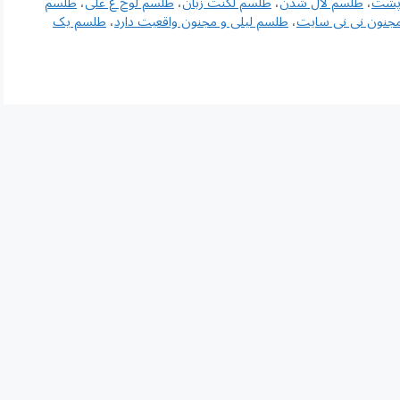
پشت
،
طلسم لال شدن
،
طلسم لکنت زبان
،
طلسم لوح ع علی
،
طلسم
مجنون نی نی سایت
،
طلسم لیلی و مجنون واقعیت دارد
،
طلسم یک