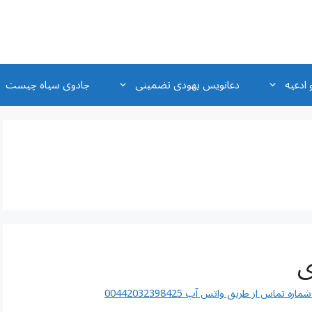
 ادعیه
دعانویس یهودی تضمینی
جادوی سیاه چیست
ی
اس از طریق واتس آپ 00442032398425