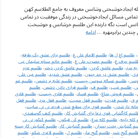
له ایجادخوشبختی وشانس معروف به جامع الطلاسم کهن
مامی مسائل ایجادخوشبختی در زندگی موفقیت در تمامی
خرشانس است نگه دارنده این طلسم خرشانس و خوشبخت
چندین برابرمهره …
ادامه
،
طلسم اع ل ها
،
طلسم الامام علي ع
،
طلسم برای عشق یک طرفه
،
لسم حرف ع
،
طلسم حضرت علی ع
،
طلسم خاتم ستاره سلیمان نبی
ه مرد
،
طلسم عاشق كردن
،
طلسم عاشق كردن دختر
،
طلسم عزیز
دی
،
طلسم عشق در حد جنون
،
طلسم عشق شدید
،
طلسم عین علی
،
وسن
،
طلسم غساله سوسن چیست
،
طلسم غلبه بر دشمن
،
طلسم غم
ش
،
طلسم غیب
،
طلسم ف
،
طلسم فراری دادن دشمن
،
طلسم
،
طلسم فروش متاع
،
طلسم فساد
،
طلسم فلزی چیست
،
طلسم فلزی
 ق
،
طلسم قدرت
،
طلسم قفل محبت
،
طلسم قفل مرد
،
طلسم قفل
انه دار شدن
،
طلسم قوی برای مطیع شدن فرزند نی نی سایت
،
لسم کارگشایی قوی دعا برای گشایش کار
،
طلسم کتف گوسفندی
،
کله پاچه
،
طلسم کله مرغ
،
طلسم کن فیکون
،
طلسم کنکور نی نی
م گشایش بخت پسران
،
طلسم گشایش کار
،
طلسم گشایش کار بسته
لسم گنج شتر
،
طلسم گنج مار
،
طلسم ل
،
طلسم لاغری شکم
،
طلسم