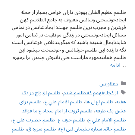
طلسم عظیم الشان یهودی دارای خواص بسیار از جمله
ایجادخوشبختی وشانس معروف به جامع الطلاسم کهن
قویترین و مجرب ترین طلسم جهت: ایجادشانس در تمامی
مسائل ایجادخوشبختی در زندگی موفقیت در تمامی امور
شایدتابحال شنیده باشید که میگویندفلانی خرشانس است
نگه دارنده این طلسم خرشانس و خوشبخت میشود این
طلسم همانندمهره ماراست حتی تاثیرش چندین برابرمهره
…
ادامه
دسته‌ها
دعانویس
برچسب‌ها
از کجا بفهمم که طلسم شدم
،
طلسم ازدواج در یک
هفته
،
طلسم اع ل ها
،
طلسم الامام علي ع
،
طلسم برای
عشق یک طرفه
،
طلسم ثروت از امام سجاد ع ما فوائد
طلسم الامام علي ع
،
طلسم حرف ع
،
طلسم حضرت علی ع
،
طلسم خاتم ستاره سلیمان نبی (ع)
،
طلسم سوره ق
،
طلسم