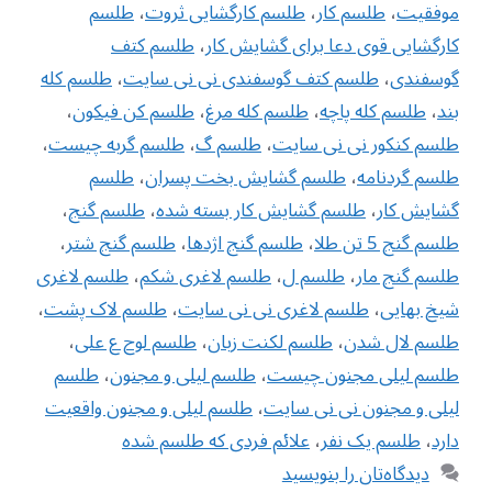
موفقیت
،
طلسم کار
،
طلسم کارگشایی ثروت
،
طلسم
کارگشایی قوی دعا برای گشایش کار
،
طلسم کتف
گوسفندی
،
طلسم کتف گوسفندی نی نی سایت
،
طلسم کله
بند
،
طلسم کله پاچه
،
طلسم کله مرغ
،
طلسم کن فیکون
،
طلسم کنکور نی نی سایت
،
طلسم گ
،
طلسم گربه چیست
،
طلسم گردنامه
،
طلسم گشایش بخت پسران
،
طلسم
گشایش کار
،
طلسم گشایش کار بسته شده
،
طلسم گنج
،
طلسم گنج 5 تن طلا
،
طلسم گنج اژدها
،
طلسم گنج شتر
،
طلسم گنج مار
،
طلسم ل
،
طلسم لاغری شکم
،
طلسم لاغری
شیخ بهایی
،
طلسم لاغری نی نی سایت
،
طلسم لاک پشت
،
طلسم لال شدن
،
طلسم لکنت زبان
،
طلسم لوح ع علی
،
طلسم لیلی مجنون چیست
،
طلسم لیلی و مجنون
،
طلسم
لیلی و مجنون نی نی سایت
،
طلسم لیلی و مجنون واقعیت
دارد
،
طلسم یک نفر
،
علائم فردی که طلسم شده
دیدگاه‌تان را بنویسید