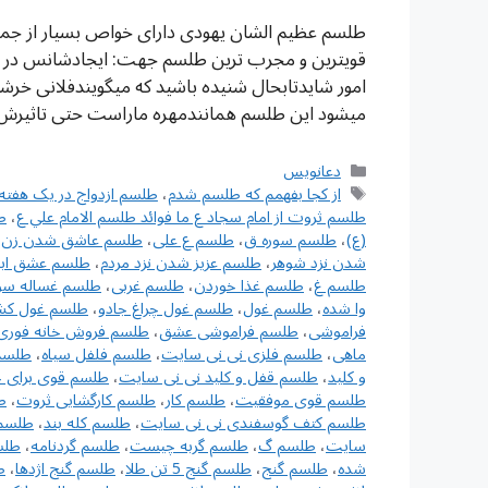
طلسم عظیم الشان یهودی دارای خواص بسیار از جم
قویترین و مجرب ترین طلسم جهت: ایجادشانس در ت
امور شایدتابحال شنیده باشید که میگویندفلانی 
میشود این طلسم همانندمهره ماراست حتی تاثیرش 
دسته‌ها
دعانویس
برچسب‌ها
از کجا بفهمم که طلسم شدم
،
طلسم ازدواج در یک هفته
طلسم ثروت از امام سجاد ع ما فوائد طلسم الامام علي ع
،
ط
(ع)
،
طلسم سوره ق
،
طلسم ع علی
،
طلسم عاشق شدن زن ب
شدن نزد شوهر
،
طلسم عزیز شدن نزد مردم
،
طلسم عشق اب
طلسم غ
،
طلسم غذا خوردن
،
طلسم غربی
،
طلسم غساله س
وا شده
،
طلسم غول
،
طلسم غول چراغ جادو
،
طلسم غول ک
فراموشی
،
طلسم فراموشی عشق
،
طلسم فروش خانه فوری
ماهی
،
طلسم فلزی نی نی سایت
،
طلسم فلفل سیاه
،
طلسم
و کلید
،
طلسم قفل و کلید نی نی سایت
،
طلسم قوی برای خ
طلسم قوی موفقیت
،
طلسم کار
،
طلسم کارگشایی ثروت
،
ط
طلسم کتف گوسفندی نی نی سایت
،
طلسم کله بند
،
طلسم 
سایت
،
طلسم گ
،
طلسم گربه چیست
،
طلسم گردنامه
،
طلس
شده
،
طلسم گنج
،
طلسم گنج 5 تن طلا
،
طلسم گنج اژدها
،
ط