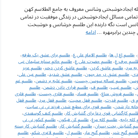
له ایجادخوشبختی وشانس معروف به جامع الطلاسم کهن
مامی مسائل ایجادخوشبختی در زندگی موفقیت در تمامی
خرشانس است نگه دارنده این طلسم خرشانس و خوشبخت
چندین برابرمهره …
ادامه
،
طلسم اع ل ها
،
طلسم الامام علي ع
،
طلسم برای عشق یک طرفه
،
لسم حرف ع
،
طلسم حضرت علی ع
،
طلسم خاتم ستاره سلیمان نبی
ه مرد
،
طلسم عاشق كردن
،
طلسم عاشق كردن دختر
،
طلسم عزیز
دی
،
طلسم عشق در حد جنون
،
طلسم عشق شدید
،
طلسم عین علی
،
وسن
،
طلسم غساله سوسن چیست
،
طلسم غلبه بر دشمن
،
طلسم غم
ش
،
طلسم غیب
،
طلسم ف
،
طلسم فراری دادن دشمن
،
طلسم
،
طلسم فروش متاع
،
طلسم فساد
،
طلسم فلزی چیست
،
طلسم فلزی
 ق
،
طلسم قدرت
،
طلسم قفل محبت
،
طلسم قفل مرد
،
طلسم قفل
انه دار شدن
،
طلسم قوی برای مطیع شدن فرزند نی نی سایت
،
لسم کارگشایی قوی دعا برای گشایش کار
،
طلسم کتف گوسفندی
،
کله پاچه
،
طلسم کله مرغ
،
طلسم کن فیکون
،
طلسم کنکور نی نی
م گشایش بخت پسران
،
طلسم گشایش کار
،
طلسم گشایش کار بسته
لسم گنج شتر
،
طلسم گنج مار
،
طلسم ل
،
طلسم لاغری شکم
،
طلسم