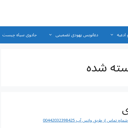
 ادعیه
دعانویس یهودی تضمینی
جادوی سیاه چیست
ته شده
ی
اس از طریق واتس آپ 00442032398425