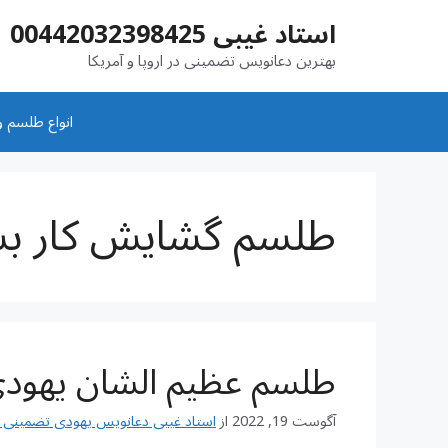
رش
استاد غیبی 00442032398425
ه
حتوا
بهترین دعانویس تضمینی در اروپا و آمریکا
انواع طلسم و
طلسم گشایش کار بس
طلسم عظیم الشان یهود
آگوست 19, 2022
از
استاد غیبی دعانویس یهودی تضمینی شماره تم