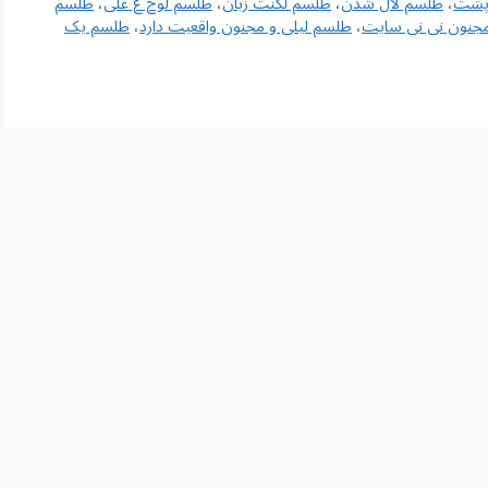
پشت
،
طلسم لال شدن
،
طلسم لکنت زبان
،
طلسم لوح ع علی
،
طلسم
مجنون نی نی سایت
،
طلسم لیلی و مجنون واقعیت دارد
،
طلسم یک