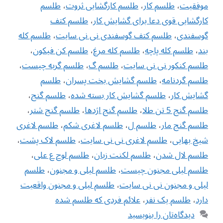
موفقیت
،
طلسم کار
،
طلسم کارگشایی ثروت
،
طلسم
کارگشایی قوی دعا برای گشایش کار
،
طلسم کتف
گوسفندی
،
طلسم کتف گوسفندی نی نی سایت
،
طلسم کله
بند
،
طلسم کله پاچه
،
طلسم کله مرغ
،
طلسم کن فیکون
،
طلسم کنکور نی نی سایت
،
طلسم گ
،
طلسم گربه چیست
،
طلسم گردنامه
،
طلسم گشایش بخت پسران
،
طلسم
گشایش کار
،
طلسم گشایش کار بسته شده
،
طلسم گنج
،
طلسم گنج 5 تن طلا
،
طلسم گنج اژدها
،
طلسم گنج شتر
،
طلسم گنج مار
،
طلسم ل
،
طلسم لاغری شکم
،
طلسم لاغری
شیخ بهایی
،
طلسم لاغری نی نی سایت
،
طلسم لاک پشت
،
طلسم لال شدن
،
طلسم لکنت زبان
،
طلسم لوح ع علی
،
طلسم لیلی مجنون چیست
،
طلسم لیلی و مجنون
،
طلسم
لیلی و مجنون نی نی سایت
،
طلسم لیلی و مجنون واقعیت
دارد
،
طلسم یک نفر
،
علائم فردی که طلسم شده
دیدگاه‌تان را بنویسید