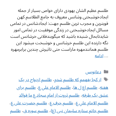
طلسم عظیم الشان یهودی دارای خواص بسیار از جمله
ایجادخوشبختی وشانس معروف به جامع الطلاسم کهن
قویترین و مجرب ترین طلسم جهت: ایجادشانس در تمامی
مسائل ایجادخوشبختی در زندگی موفقیت در تمامی امور
شایدتابحال شنیده باشید که میگویندفلانی خرشانس است
نگه دارنده این طلسم خرشانس و خوشبخت میشود این
طلسم همانندمهره ماراست حتی تاثیرش چندین برابرمهره
…
ادامه
دسته‌ها
دعانویس
برچسب‌ها
از کجا بفهمم که طلسم شدم
،
طلسم ازدواج در یک
هفته
،
طلسم اع ل ها
،
طلسم الامام علي ع
،
طلسم برای
عشق یک طرفه
،
طلسم ثروت از امام سجاد ع ما فوائد
طلسم الامام علي ع
،
طلسم حرف ع
،
طلسم حضرت علی ع
،
طلسم خاتم ستاره سلیمان نبی (ع)
،
طلسم سوره ق
،
طلسم