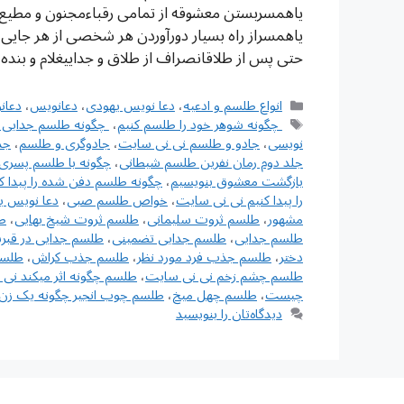
یاهمسربستن معشوقه از تمامی رقباءمجنون و مطيع 
یاهمسراز راه بسیار دورآوردن هر شخصی از هر جای
حتی پس از طلاقانصراف از طلاق و جداییغلام و بند
دسته‌ها
انواع طلسم و ادعیه
،
دعا نویس یهودی
،
دعانویس
،
دعان
برچسب‌ها
‌ چگونه شوهر خود را طلسم کنیم
،
‌ چگونه طلسم جدایی 
نویسی
،
جادو و طلسم نی نی سایت
،
جادوگری و طلسم
،
جد
جلد دوم رمان نفرین طلسم شیطانی
،
چگونه با طلسم پسری 
بازگشت معشوق بنویسیم
،
چگونه طلسم دفن شده را پیدا ک
را پیدا کنیم نی نی سایت
،
خواص طلسم صبی
،
دعا نویس ی
مشهور
،
طلسم ثروت سلیمانی
،
طلسم ثروت شیخ بهایی
،
ط
طلسم جدایی
،
طلسم جدایی تضمینی
،
طلسم جدایی در قبر
دختر
،
طلسم جذب فرد مورد نظر
،
طلسم جذب کراش
،
طلسم
طلسم چشم زخم نی نی سایت
،
طلسم چگونه اثر میکند نی
چیست
،
طلسم چهل میخ
،
طلسم چوب انجیر چگونه یک زن 
دیدگاه‌تان را بنویسید