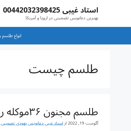
رش
استاد غیبی 00442032398425
ه
حتوا
بهترین دعانویس تضمینی در اروپا و آمریکا
انواع طلسم و
طلسم چیست
طلسم مجنون ۳۶موکله رحمانی وعرفانی
آگوست 19, 2022
از
استاد غیبی دعانویس یهودی تضمینی شماره تم