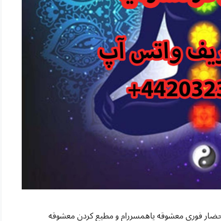
حضار فوری معشوقه یاهمسررام و مطیع کردن معشوقه