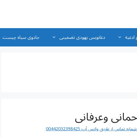
 ادعیه
دعانویس یهودی تضمینی
جادوی سیاه چیست
اس از طریق واتس آپ 00442032398425