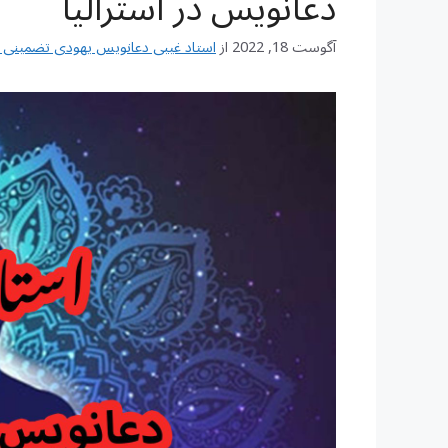
دعانویس در استرالیا
آگوست 18, 2022
از
استاد غیبی دعانویس یهودی تضمینی شماره تم