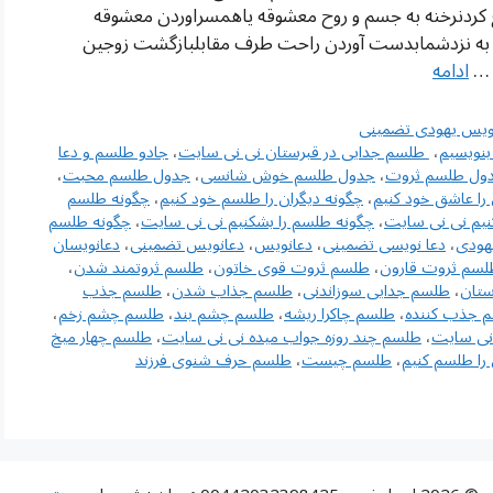
کردنرخنه به جسم و روح معشوقه یاهمسراوردن معشوقه
ی به نزدشمابدست آوردن راحت طرف مقابلبازگشت زوجین
ه …
ادامه
ویس یهودی تضمینی
بنویسیم
،
‌ طلسم جدایی در قبرستان نی نی سایت
،
جادو طلسم و دعا
ول طلسم ثروت
،
جدول طلسم خوش شانسی
،
جدول طلسم محبت
،
را عاشق خود کنیم
،
چگونه دیگران را طلسم خود کنیم
،
چگونه طلسم
نیم نی نی سایت
،
چگونه طلسم را بشکنیم نی نی سایت
،
چگونه طلسم
هودی
،
دعا نویسی تضمینی
،
دعانویس
،
دعانویس تضمینی
،
دعانویسان
لسم ثروت قارون
،
طلسم ثروت قوی خاتون
،
طلسم ثروتمند شدن
،
ستان
،
طلسم جدایی سوزاندنی
،
طلسم جذاب شدن
،
طلسم جذب
 جذب کننده
،
طلسم چاکرا ریشه
،
طلسم چشم بند
،
طلسم چشم زخم
،
 نی سایت
،
طلسم چند روزه جواب میده نی نی سایت
،
طلسم چهار میخ
را طلسم کنیم
،
طلسم چیست
،
طلسم حرف شنوی فرزند