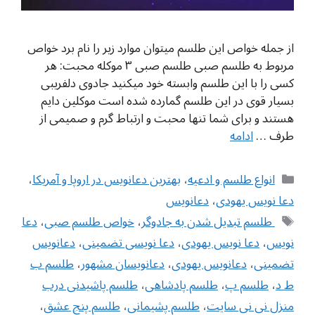
از جمله خواص این طلسم میتوان موارد زیر را نام برد خواص
مربوط به طلسم صبی طلسم صبی ۳ موکله محبت: هر
کسی را با این طلسم وابسته خود میکنید جادوی دلفریبی
بسیار قوی در این طلسم گمارده شده است موکلین دایم
هستند و برای شما تنها محبت و ارتباط گرم و صمیمی از
طرف …
ادامه
دسته‌ها
انواع طلسم و ادعیه
،
بهترین دعانویس در اروپا و آمریکا
،
دعا نویس یهودی
،
دعانویس
برچسب‌ها
‌ طلسم تبدیل شدن به جادوگر
،
خواص طلسم صبی
،
دعا
نویس
،
دعا نویس یهودی
،
دعا نویسی تضمینی
،
دعانویس
تضمینی
،
دعانویس یهودی
،
دعانویسان مشهور
،
طلسم ب
ط د
،
طلسم پ
،
طلسم پادشاهی
،
طلسم پاشیدنی درب
منزل نی نی سایت
،
طلسم پشیمانی
،
طلسم پنج عشق
،