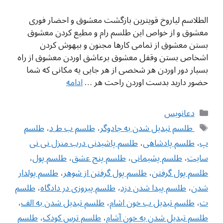
الطلاسم لیاروخ قویترین بازگشت معشوق و احضار فوری
معشوق و از خواص این طلسم رام و مطیع کردن معشوق
بستن معشوق از تمامی کارها مجنون و بیهوش کردن
اشخاص بستن وقفل معشوق برعاشق اوردن معشوق از راه
بسیار دور اوردن هر شخصی از هر جایی یه مکانی که شما
حضور دارید بدست اوردن راحت هر …
ادامه
دسته‌ها
دعانویس
برچسب‌ها
‌ طلسم تبدیل شدن به جادوگر
،
طلسم ب ط د
،
طلسم
پ
،
طلسم پادشاهی
،
طلسم پاشیدنی درب منزل نی نی
سایت
،
طلسم پشیمانی
،
طلسم پنج عشق
،
طلسم پول
،
طلسم پول گرفتن
،
طلسم پول گرفتن از شوهر
،
طلسم پولدار
شدن
،
طلسم پیدا شدن دزد
،
طلسم پیروزی در دادگاه
،
طلسم
ت
،
طلسم تبدیل ب خون اشام
،
طلسم تبدیل شدن به الف
،
طلسم تبدیل شدن به خون آشام
،
طلسم ترس کودک
،
طلسم