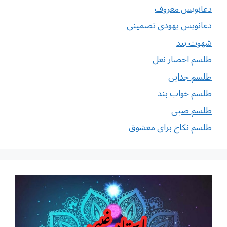
دعانویس معروف
دعانویس یهودی تضمینی
شهوت بند
طلسم احضار نعل
طلسم جدایی
طلسم خواب بند
طلسم صبی
طلسم نکاح برای معشوق