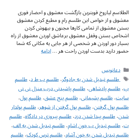
الطلاسم لیاروخ قویترین بازگشت معشوق و احضار فوری
معشوق و از خواص این طلسم رام و مطیع کردن معشوق
بستن معشوق از تمامی کارها مجنون و بیهوش کردن
اشخاص بستن وقفل معشوق برعاشق اوردن معشوق از راه
بسیار دور اوردن هر شخصی از هر جایی یه مکانی که شما
حضور دارید بدست اوردن راحت هر …
ادامه
دسته‌ها
دعانویس
برچسب‌ها
‌ طلسم تبدیل شدن به جادوگر
،
طلسم ب ط د
،
طلسم
پ
،
طلسم پادشاهی
،
طلسم پاشیدنی درب منزل نی نی
سایت
،
طلسم پشیمانی
،
طلسم پنج عشق
،
طلسم پول
،
طلسم پول گرفتن
،
طلسم پول گرفتن از شوهر
،
طلسم پولدار
شدن
،
طلسم پیدا شدن دزد
،
طلسم پیروزی در دادگاه
،
طلسم
ت
،
طلسم تبدیل ب خون اشام
،
طلسم تبدیل شدن به الف
،
طلسم تبدیل شدن به خون آشام
،
طلسم ترس کودک
،
طلسم