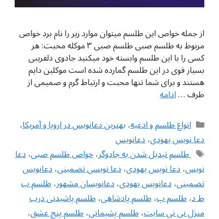
از جمله خواص این طلسم میتوان موارد زیر را نام برد خواص
مربوط به طلسم صبی طلسم صبی ۳ موکله محبت: هر
کسی را با این طلسم وابسته خود میکنید جادوی دلفریبی
بسیار قوی در این طلسم گمارده شده است موکلین دایم
هستند و برای شما تنها محبت و ارتباط گرم و صمیمی از
طرف …
ادامه
دسته‌ها
انواع طلسم و ادعیه
،
بهترین دعانویس در اروپا و آمریکا
،
دعا نویس یهودی
،
دعانویس
برچسب‌ها
‌ طلسم تبدیل شدن به جادوگر
،
خواص طلسم صبی
،
دعا
نویس
،
دعا نویس یهودی
،
دعا نویسی تضمینی
،
دعانویس
تضمینی
،
دعانویس یهودی
،
دعانویسان مشهور
،
طلسم ب
ط د
،
طلسم پ
،
طلسم پادشاهی
،
طلسم پاشیدنی درب
منزل نی نی سایت
،
طلسم پشیمانی
،
طلسم پنج عشق
،