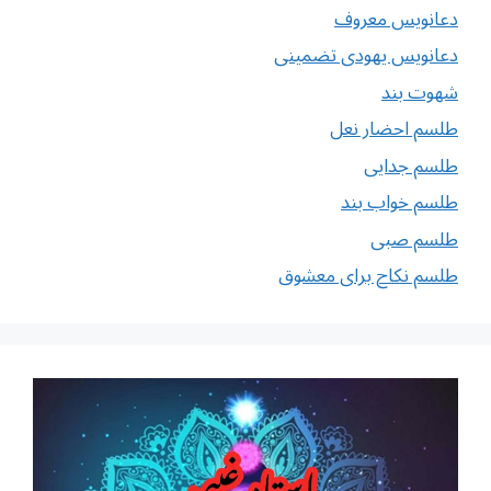
دعانویس معروف
دعانویس یهودی تضمینی
شهوت بند
طلسم احضار نعل
طلسم جدایی
طلسم خواب بند
طلسم صبی
طلسم نکاح برای معشوق