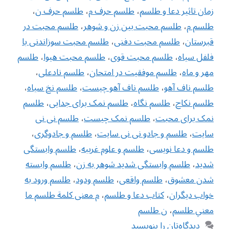
زمان تاثیر دعا و طلسم
،
طلسم حرف م
،
طلسم حرف ن
،
طلسم م
،
طلسم محبت بین زن و شوهر
،
طلسم محبت در
قبرستان
،
طلسم محبت دفنی
،
طلسم محبت سوزاندنی با
فلفل سیاه
،
طلسم محبت قوی
،
طلسم محبت هیوا
،
طلسم
مهر و ماه
،
طلسم موفقیت در امتحان
،
طلسم نادعلی
،
طلسم ناف آهو
،
طلسم ناف آهو چیست
،
طلسم نخ سیاه
،
طلسم نکاح
،
طلسم نگاه
،
طلسم نمک برای جدایی
،
طلسم
نمک برای محبت
،
طلسم نمک چیست
،
طلسم نی نی
سایت
،
طلسم و جادو نی نی سایت
،
طلسم و جادوگری
،
طلسم و دعا نویسی
،
طلسم و علوم غریبه
،
طلسم وابستگی
شدید
،
طلسم وابستگی شدید شوهر به زن
،
طلسم وابسته
شدن معشوق
،
طلسم واقعی
،
طلسم ودود
،
طلسم ورود به
خواب دیگران
،
کتاب دعا و طلسم
،
م معنى كلمة طلسم ما
معني طلسم
،
ن طلسم
دیدگاه‌تان را بنویسید