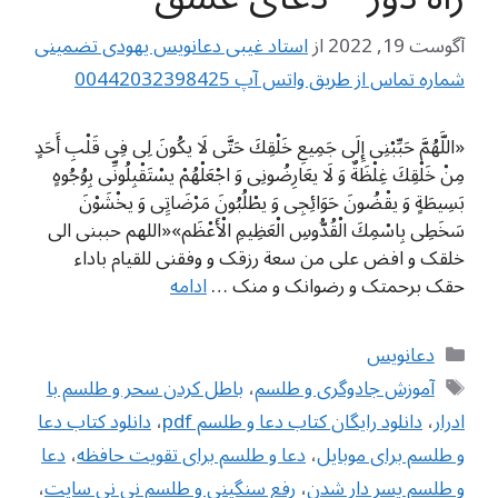
آگوست 19, 2022
از
استاد غیبی دعانویس یهودی تضمینی
شماره تماس از طریق واتس آپ 00442032398425
«اللَّهُمَّ حَبِّبْنِی إِلَى جَمِیعِ خَلْقِكَ حَتَّى لَا یكُونَ لِی فِی قَلْبِ أَحَدٍ
مِنْ خَلْقِكَ غِلْظَةٌ وَ لَا یعَارِضُونِی وَ اجْعَلْهُمْ یسْتَقْبِلُونِّی بِوُجُوهٍ
بَسِیطَةٍ وَ یقْضُونَ حَوَائِجِی وَ یطْلُبُونَ مَرْضَاتِِی وَ یخْشَوْنَ
سَخَطِی بِاسْمِكَ الْقُدُّوسِ الْعَظِیمِ الْأَعْظَم»«اللهم حببنی الی
خلقک و افض علی من سعة رزقک و وفقنی للقیام باداء
حقک برحمتک و رضوانک و منک …
ادامه
دسته‌ها
دعانویس
برچسب‌ها
آموزش جادوگری و طلسم
،
باطل كردن سحر و طلسم با
ادرار
،
دانلود رایگان کتاب دعا و طلسم pdf
،
دانلود کتاب دعا
و طلسم برای موبایل
،
دعا و طلسم برای تقویت حافظه
،
دعا
و طلسم پسر دار شدن
،
رفع سنگینی و طلسم نی نی سایت
،