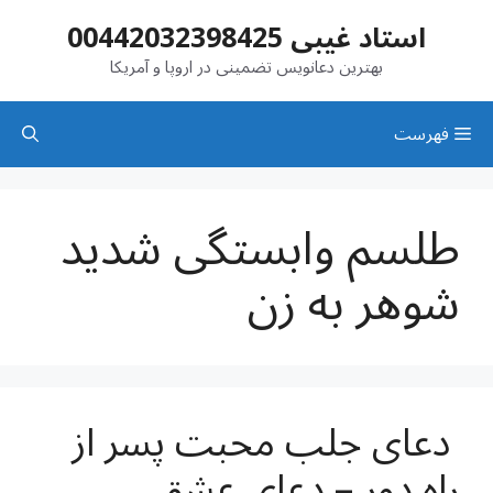
رش
استاد غیبی 00442032398425
ه
حتوا
بهترین دعانویس تضمینی در اروپا و آمریکا
فهرست
طلسم وابستگی شدید
شوهر به زن
دعای جلب محبت پسر از
راه دور – دعای عشق