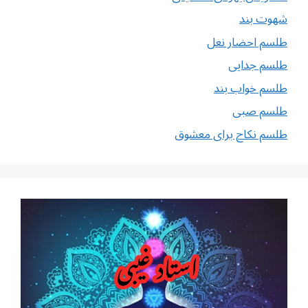
شهوت بند
طلسم احضار نعل
طلسم جدایی
طلسم خواب بند
طلسم صبی
طلسم نکاح برای معشوق