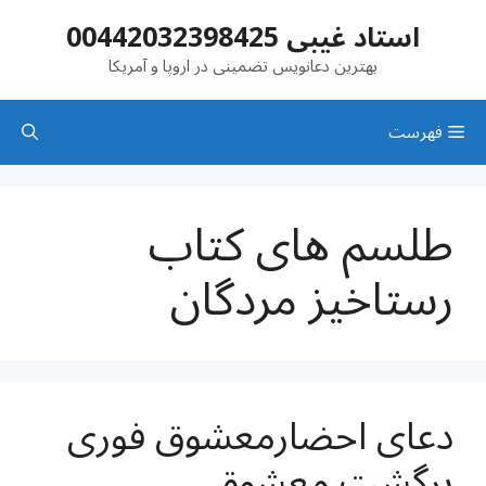
رش
استاد غیبی 00442032398425
ه
حتوا
بهترین دعانویس تضمینی در اروپا و آمریکا
فهرست
طلسم های کتاب
رستاخیز مردگان
دعای احضارمعشوق فوری
برگشت معشوق