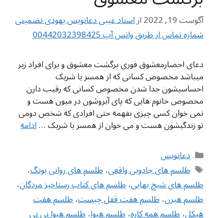
آگوست 19, 2022
از
استاد غیبی دعانویس یهودی تضمینی
شماره تماس از طریق واتس آپ 00442032398425
دعای احضارمعشوق فوری برگشت معشوق و برای افراد زیر
میباشد مخصوص کسانی که از همسر یا شریک
احساسیشون جدا شدن مخصوص کسانی که رقیب دارن
مخصوص خانوم هایی که پای آبروشون در میون هست و
نمی خوان کسی چیزی بفهمه حتی افرادی که شخص دومی
تو زندگیشون هست و می خوان از همسر یا شریک …
ادامه
دسته‌ها
دعانویس
برچسب‌ها
طلسم های جادویی واقعی
،
طلسم های روانی یونگ
،
طلسم های شیخ بهایی
،
طلسم های کتاب رستاخیز مردگان
،
طلسم هبرن
،
طلسم هفت قفل چیست
،
طلسم هفت
هیکل
،
طلسم همه کاره
،
طلسم هیوا
،
طلسم هیوا نی نی