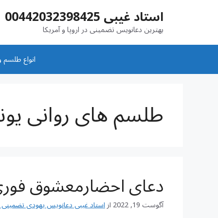
رش
استاد غیبی 00442032398425
ه
حتوا
بهترین دعانویس تضمینی در اروپا و آمریکا
انواع طلسم و
طلسم های روانی یو
دعای احضارمعشوق فور
آگوست 19, 2022
از
استاد غیبی دعانویس یهودی تضمینی شماره تم