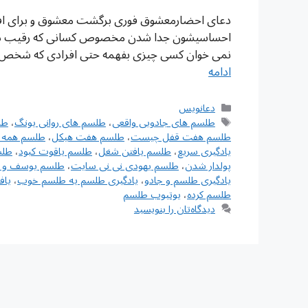
دعای احضارمعشوق فوری برگشت معشوق و برای افر
احساسیشون جدا شدن مخصوص کسانی که رقیب دار
نمی خوان کسی چیزی بفهمه حتی افرادی که شخص 
ادامه
دسته‌ها
دعانویس
برچسب‌ها
طلسم های جادویی واقعی
،
طلسم های روانی یونگ
،
طل
طلسم هفت قفل چیست
،
طلسم هفت هیکل
،
طلسم همه ک
یادگیری سریع
،
طلسم یافتن شغل
،
طلسم یاقوت کبود
،
طلس
پولدار شدن
،
طلسم یهودی نی نی سایت
،
طلسم یوسف و زل
یادگیری طلسم و جادو
،
یادگیری طلسم یه طلسم خوب
،
یاف
طلسم کرده
،
یوتیوب طلسم
دیدگاه‌تان را بنویسید