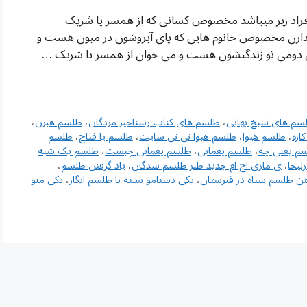
اد زیر میباشد مخصوص کسانی که از همسر یا شریک
ن مخصوص خانوم هایی که پای آبروشون در میون هست و
دومی تو زندگیشون هست و می خوان از همسر یا شریک …
سم های شیخ بهایی
،
طلسم های کتاب رستاخیز مردگان
،
طلسم هبرن
،
اره
،
طلسم هیوا
،
طلسم هیوا نی نی سایت
،
طلسم یا فتاح
،
طلسم
م یعنی چه
،
طلسم یغمایی
،
طلسم یغمایی چیست
،
طلسم یک شبه
یخا
،
ی ماری اچ ام جدید طنز طلسم شدگان
،
یاد گرفتن طلسم
،
تن طلسم سیاه در قبرستان
،
یکی دستامو بسته با طلسم انگار
،
یکی منو