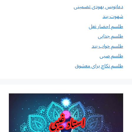
دعانویس یهودی تضمینی
شهوت بند
طلسم احضار نعل
طلسم جدایی
طلسم خواب بند
طلسم صبی
طلسم نکاح برای معشوق