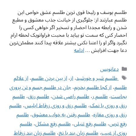
طلسم یوسف و زلیخا قوی ترین طلسم عشق خواص این
طلسم عبارتند از: جلوگیری از خیانت جذب معشوق و مطیع
شدن و رابطه مجددا احضار و تسخیر اگر خواهی کسی را
احضار کنی که سمت تو بیاید با محبت فراوانویک لحظه ارام
نگیرد واگر او را اعتنا نکنی بیشتر علاقه پیدا کنند مطمئن‌ترین
دعا جهت افزایش …
ادامه
دسته‌ها
دعانویس
برچسب‌ها
‌ طلسم شیر و خورشید
،
از
،
از بین بردن طلسم
،
از علائم
طلسم
،
از کجا طلسم بخریم
،
‌جان در طلسم جسم و تن پروری
بجاست
،
طلسم ر
،
طلسم راضی شدن
،
طلسم رزق
،
طلسم
رزق و روزی با نمک
،
طلسم رزق و روزی زرقاط ابلیس
،
طلسم
رزق و روزی مغازه
،
طلسم رفتن به خواب معشوق
،
طلسم
رفع ترس
،
طلسم رفع تنبلی
،
طلسم رفع مشکل
،
طلسم
روزی از غیب
،
طلسم زبان بند با نخ
،
طلسم زبان بند زرقاط