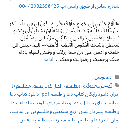
شماره تماس از طریق واتس آپ 00442032398425
«اللَّهُمَّ حَبِّبْنِی إِلَى جَمِیعِ خَلْقِكَ حَتَّى لَا یكُونَ لِی فِی قَلْبِ أَحَدٍ
مِنْ خَلْقِكَ غِلْظَةٌ وَ لَا یعَارِضُونِی وَ اجْعَلْهُمْ یسْتَقْبِلُونِّی بِوُجُوهٍ
بَسِیطَةٍ وَ یقْضُونَ حَوَائِجِی وَ یطْلُبُونَ مَرْضَاتِِی وَ یخْشَوْنَ
سَخَطِی بِاسْمِكَ الْقُدُّوسِ الْعَظِیمِ الْأَعْظَم»«اللهم حببنی الی
خلقک و افض علی من سعة رزقک و وفقنی للقیام باداء
حقک برحمتک و رضوانک و منک …
ادامه
دسته‌ها
دعانویس
برچسب‌ها
آموزش جادوگری و طلسم
،
باطل كردن سحر و طلسم با
ادرار
،
دانلود رایگان کتاب دعا و طلسم pdf
،
دانلود کتاب دعا
و طلسم برای موبایل
،
دعا و طلسم برای تقویت حافظه
،
دعا
و طلسم پسر دار شدن
،
رفع سنگینی و طلسم نی نی سایت
،
زمان تاثیر دعا و طلسم
،
طلسم حرف م
،
طلسم حرف ن
،