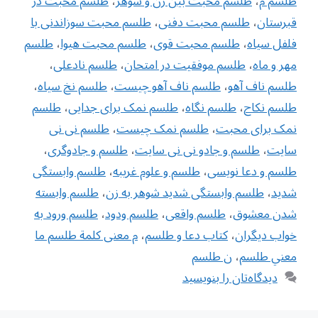
طلسم م
،
طلسم محبت بین زن و شوهر
،
طلسم محبت در
قبرستان
،
طلسم محبت دفنی
،
طلسم محبت سوزاندنی با
فلفل سیاه
،
طلسم محبت قوی
،
طلسم محبت هیوا
،
طلسم
مهر و ماه
،
طلسم موفقیت در امتحان
،
طلسم نادعلی
،
طلسم ناف آهو
،
طلسم ناف آهو چیست
،
طلسم نخ سیاه
،
طلسم نکاح
،
طلسم نگاه
،
طلسم نمک برای جدایی
،
طلسم
نمک برای محبت
،
طلسم نمک چیست
،
طلسم نی نی
سایت
،
طلسم و جادو نی نی سایت
،
طلسم و جادوگری
،
طلسم و دعا نویسی
،
طلسم و علوم غریبه
،
طلسم وابستگی
شدید
،
طلسم وابستگی شدید شوهر به زن
،
طلسم وابسته
شدن معشوق
،
طلسم واقعی
،
طلسم ودود
،
طلسم ورود به
خواب دیگران
،
کتاب دعا و طلسم
،
م معنى كلمة طلسم ما
معني طلسم
،
ن طلسم
دیدگاه‌تان را بنویسید