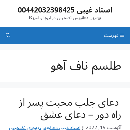
رش
استاد غیبی 00442032398425
ه
حتوا
بهترین دعانویس تضمینی در اروپا و آمریکا
فهرست
طلسم ناف آهو
دعای جلب محبت پسر از
راه دور – دعای عشق
آگوست 19, 2022
از
استاد غیبی دعانویس یهودی تضمینی