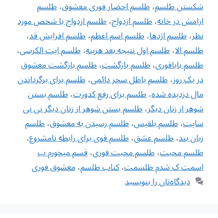
شکستن طلسم
،
طلسم احضار فوری معشوق
،
طلسم
ارامش در خانه
،
طلسم ازدواج
،
طلسم ازدواج با شخص مورد
نظر
،
طلسم اژدها
،
طلسم اسم اعظم
،
طلسم افزایش قد
،
طلسم الا
،
طلسم اول نتیجه بعد هزینه
،
طلسم ایت الکرسی
،
طلسم باباقوری
،
طلسم بازگشت
،
طلسم بازگشت معشوق
در یک روز
،
طلسم باطل سحر دائمی
،
طلسم برای برگرداندن
مال دزدیده شده
،
طلسم برای رفع کدورت
،
طلسم بستن
شوهر از زنان دیگر
،
طلسم بستن شوهر از زنان دیگر نی نی
سایت
،
طلسم بلقیس
،
طلسم رسیدن به معشوق
،
طلسم
زبان بند
،
طلسم عشق
،
طلسم قوی برای رابطه نامشروع
،
طلسم محبت
،
طلسم محبت فوری
،
قسم میخورم ب
اسمت ک شدم طلسمت
،
کتاب طلسم
،
معشوق فوری
دیدگاه‌تان را بنویسید