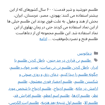
طلسم خورشید و شیر قدمت:۶۰۰ سال کشورهای که از این
بیشتر استفاده می کنند: یهودی، مصر، عربستان، ایران،
بخش از هند و مغول. به علت قوی بودند این طلسم خیلی ها
از این نماد استفاده می کردند حتی در زمان پهلوی از این
نماد استفاده شد. این طلسم مجموعه ای از دعاهاست
طلسم فتح و نصرت(موفقیت …
ادامه
دسته‌ها
دعانویس
برچسب‌ها
‌ طلسم بی قراری در حد جنون
،
باطل كردن طلسم با
ادرار
،
باطل كردن طلسم نی نی سایت
،
تعبیر خواب طلسم
،
چگونه طلسم را پیدا کنیم
،
دعای رزق و روزی صوتی و
شکستن طلسم
،
طلسم احضار فوری معشوق
،
طلسم
ارامش در خانه
،
طلسم ازدواج
،
طلسم ازدواج با شخص مورد
نظر
،
طلسم اژدها
،
طلسم اسم اعظم
،
طلسم افزایش قد
،
طلسم الا
،
طلسم اول نتیجه بعد هزینه
،
طلسم ایت الکرسی
،