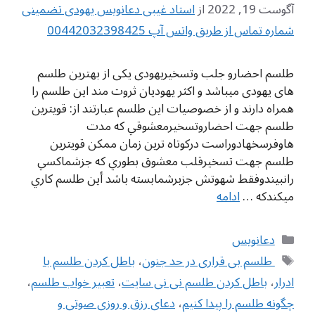
آگوست 19, 2022
از
استاد غیبی دعانویس یهودی تضمینی
شماره تماس از طریق واتس آپ 00442032398425
طلسم احضارو جلب وتسخیریهودی یکی از بهترین طلسم
های یهودی میباشد و اکثر یهودیان ثروت مند این طلسم را
همراه دارند و از خصوصیات این طلسم عبارتند از: قويترين
طلسم جهت احضاروتسخيرمعشوقي كه مدت
هاوفرسخهادوراست دركوتاه ترين زمان ممكن قويترين
طلسم جهت تسخيرقلب معشوق بطوري كه جزشماكسي
رانبيندوفقط شهوتش جزبرشمابسته باشد أين طلسم كاري
ميكندكه …
ادامه
دسته‌ها
دعانویس
برچسب‌ها
‌ طلسم بی قراری در حد جنون
،
باطل كردن طلسم با
ادرار
،
باطل كردن طلسم نی نی سایت
،
تعبیر خواب طلسم
،
چگونه طلسم را پیدا کنیم
،
دعای رزق و روزی صوتی و