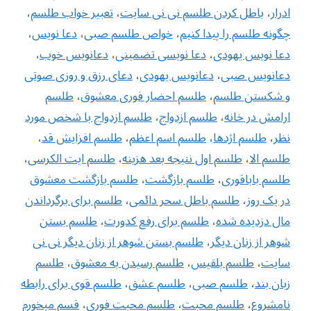
ادرار
،
باطل كردن طلسم نی نی سایت
،
تعبیر خواب طلسم
،
چگونه طلسم را پیدا کنیم
،
خواص طلسم صبی
،
دعا نویس
،
دعا نویس یهودی
،
دعا نویسی تضمینی
،
دعانویس خوب
،
دعانویس صبی
،
دعانویس یهودی
،
دعای رزق و روزی صوتی
و شکستن طلسم
،
طلسم احضار فوری معشوق
،
طلسم
ارامش در خانه
،
طلسم ازدواج
،
طلسم ازدواج با شخص مورد
نظر
،
طلسم اژدها
،
طلسم اسم اعظم
،
طلسم افزایش قد
،
طلسم الا
،
طلسم اول نتیجه بعد هزینه
،
طلسم ایت الکرسی
،
طلسم باباقوری
،
طلسم بازگشت
،
طلسم بازگشت معشوق
در یک روز
،
طلسم باطل سحر دائمی
،
طلسم برای برگرداندن
مال دزدیده شده
،
طلسم برای رفع کدورت
،
طلسم بستن
شوهر از زنان دیگر
،
طلسم بستن شوهر از زنان دیگر نی نی
سایت
،
طلسم بلقیس
،
طلسم رسیدن به معشوق
،
طلسم
زبان بند
،
طلسم صبی
،
طلسم عشق
،
طلسم قوی برای رابطه
نامشروع
،
طلسم محبت
،
طلسم محبت فوری
،
قسم میخورم