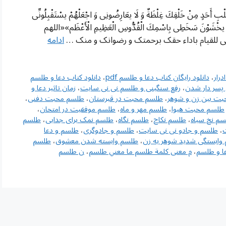
ْبِ أَحَدٍ مِنْ خَلْقِكَ غِلْظَةٌ وَ لَا یعَارِضُونِی وَ اجْعَلْهُمْ یسْتَقْبِلُونِّی
 وَ یخْشَوْنَ سَخَطِی بِاسْمِكَ الْقُدُّوسِ الْعَظِیمِ الْأَعْظَم»«اللهم
 للقیام باداء حقک برحمتک و رضوانک و منک …
ادامه
رار
،
دانلود رایگان کتاب دعا و طلسم pdf
،
دانلود کتاب دعا و طلسم
پسر دار شدن
،
رفع سنگینی و طلسم نی نی سایت
،
زمان تاثیر دعا و
ت بین زن و شوهر
،
طلسم محبت در قبرستان
،
طلسم محبت دفنی
،
طلسم محبت هیوا
،
طلسم مهر و ماه
،
طلسم موفقیت در امتحان
،
م نخ سیاه
،
طلسم نکاح
،
طلسم نگاه
،
طلسم نمک برای جدایی
،
طلسم
،
طلسم و جادو نی نی سایت
،
طلسم و جادوگری
،
طلسم و دعا
وابستگی شدید شوهر به زن
،
طلسم وابسته شدن معشوق
،
طلسم
ا و طلسم
،
م معنى كلمة طلسم ما معني طلسم
،
ن طلسم