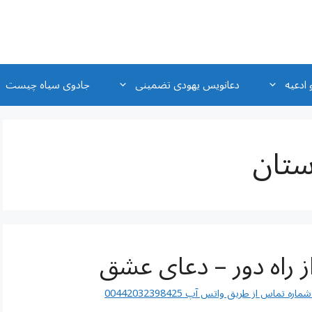
 ادعیه
دعانویس یهودی تضمینی
جادوی سیاه چیست
ستان
راه دور – دعای عشق
اس از طریق واتس آپ 00442032398425