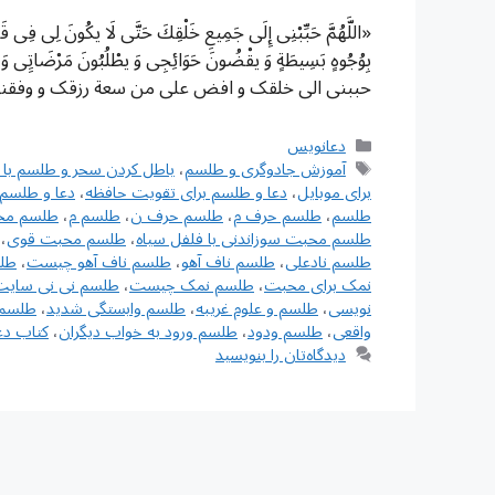
«اللَّهُمَّ حَبِّبْنِی إِلَى جَمِیعِ خَلْقِكَ حَتَّى لَا یكُونَ لِی فِی قَل
بِوُجُوهٍ بَسِیطَةٍ وَ یقْضُونَ حَوَائِجِی وَ یطْلُبُونَ مَرْضَاتِِی
حببنی الی خلقک و افض علی من سعة رزقک و وفقنی
دسته‌ها
دعانویس
برچسب‌ها
آموزش جادوگری و طلسم
،
باطل كردن سحر و طلسم با اد
برای موبایل
،
دعا و طلسم برای تقویت حافظه
،
دعا و طلسم 
طلسم
،
طلسم حرف م
،
طلسم حرف ن
،
طلسم م
،
طلسم محب
طلسم محبت سوزاندنی با فلفل سیاه
،
طلسم محبت قوی
،
طلسم نادعلی
،
طلسم ناف آهو
،
طلسم ناف آهو چیست
،
طلس
نمک برای محبت
،
طلسم نمک چیست
،
طلسم نی نی سایت
نویسی
،
طلسم و علوم غریبه
،
طلسم وابستگی شدید
،
طلسم 
واقعی
،
طلسم ودود
،
طلسم ورود به خواب دیگران
،
کتاب دع
دیدگاه‌تان را بنویسید