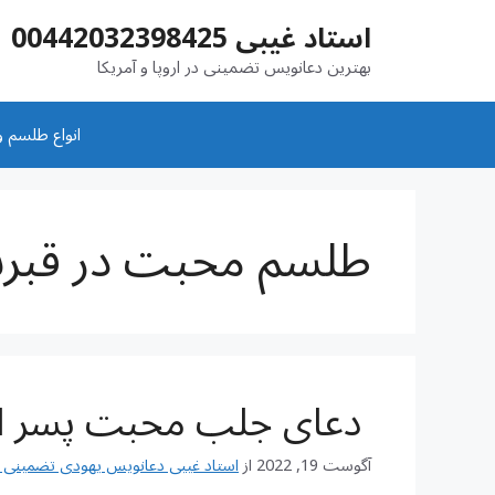
رش
استاد غیبی 00442032398425
ه
حتوا
بهترین دعانویس تضمینی در اروپا و آمریکا
انواع طلسم و
طلسم محبت در قبر
دعای جلب محبت پسر از 
آگوست 19, 2022
از
استاد غیبی دعانویس یهودی تضمینی شماره تم