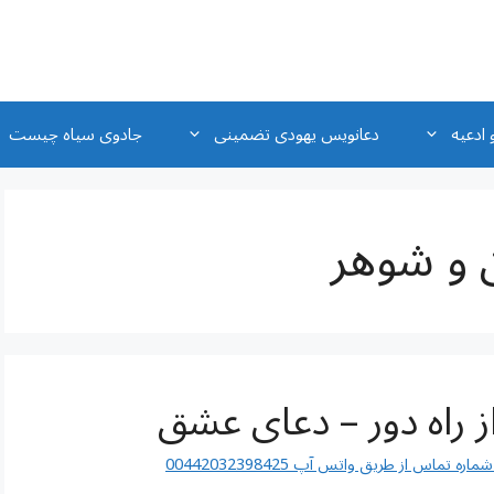
 ادعیه
دعانویس یهودی تضمینی
جادوی سیاه چیست
 و شوهر
راه دور – دعای عشق
اس از طریق واتس آپ 00442032398425