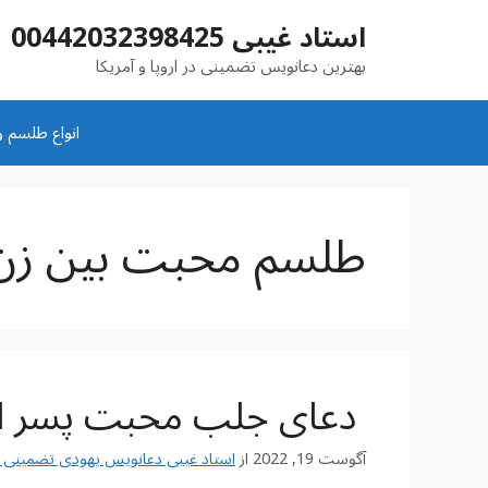
رش
استاد غیبی 00442032398425
ه
حتوا
بهترین دعانویس تضمینی در اروپا و آمریکا
انواع طلسم و
طلسم محبت بین زن
دعای جلب محبت پسر از 
آگوست 19, 2022
از
استاد غیبی دعانویس یهودی تضمینی شماره تم