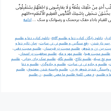
ْبِ أَحَدٍ مِنْ خَلْقِكَ غِلْظَةٌ وَ لَا یعَارِضُونِی وَ اجْعَلْهُمْ یسْتَقْبِلُونِّی
 وَ یخْشَوْنَ سَخَطِی بِاسْمِكَ الْقُدُّوسِ الْعَظِیمِ الْأَعْظَم»«اللهم
 للقیام باداء حقک برحمتک و رضوانک و منک …
ادامه
رار
،
دانلود رایگان کتاب دعا و طلسم pdf
،
دانلود کتاب دعا و طلسم
پسر دار شدن
،
رفع سنگینی و طلسم نی نی سایت
،
زمان تاثیر دعا و
ت بین زن و شوهر
،
طلسم محبت در قبرستان
،
طلسم محبت دفنی
،
طلسم محبت هیوا
،
طلسم مهر و ماه
،
طلسم موفقیت در امتحان
،
م نخ سیاه
،
طلسم نکاح
،
طلسم نگاه
،
طلسم نمک برای جدایی
،
طلسم
،
طلسم و جادو نی نی سایت
،
طلسم و جادوگری
،
طلسم و دعا
وابستگی شدید شوهر به زن
،
طلسم وابسته شدن معشوق
،
طلسم
ا و طلسم
،
م معنى كلمة طلسم ما معني طلسم
،
ن طلسم