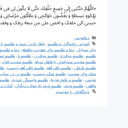
«اللَّهُمَّ حَبِّبْنِی إِلَى جَمِیعِ خَلْقِكَ حَتَّى لَا یكُونَ لِی فِی قَل
بِوُجُوهٍ بَسِیطَةٍ وَ یقْضُونَ حَوَائِجِی وَ یطْلُبُونَ مَرْضَاتِِی
حببنی الی خلقک و افض علی من سعة رزقک و وفقنی
دسته‌ها
دعانویس
برچسب‌ها
آموزش جادوگری و طلسم
،
باطل كردن سحر و طلسم با اد
برای موبایل
،
دعا و طلسم برای تقویت حافظه
،
دعا و طلسم 
طلسم
،
طلسم حرف م
،
طلسم حرف ن
،
طلسم م
،
طلسم محب
طلسم محبت سوزاندنی با فلفل سیاه
،
طلسم محبت قوی
،
طلسم نادعلی
،
طلسم ناف آهو
،
طلسم ناف آهو چیست
،
طلس
نمک برای محبت
،
طلسم نمک چیست
،
طلسم نی نی سایت
نویسی
،
طلسم و علوم غریبه
،
طلسم وابستگی شدید
،
طلسم 
واقعی
،
طلسم ودود
،
طلسم ورود به خواب دیگران
،
کتاب دع
دیدگاه‌تان را بنویسید