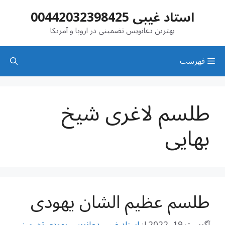
رش
استاد غیبی 00442032398425
ه
حتوا
بهترین دعانویس تضمینی در اروپا و آمریکا
فهرست
طلسم لاغری شیخ
بهایی
طلسم عظیم الشان یهودی
آگوست 19, 2022
از
استاد غیبی دعانویس یهودی تضمینی