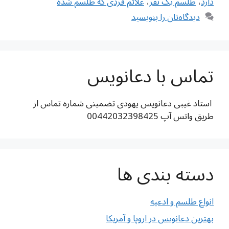
دارد
،
طلسم یک نفر
،
علائم فردی که طلسم شده
دیدگاه‌تان را بنویسید
تماس با دعانویس
استاد غیبی دعانویس یهودی تضمینی شماره تماس از
طریق واتس آپ 00442032398425
دسته بندی ها
انواع طلسم و ادعیه
بهترین دعانویس در اروپا و آمریکا