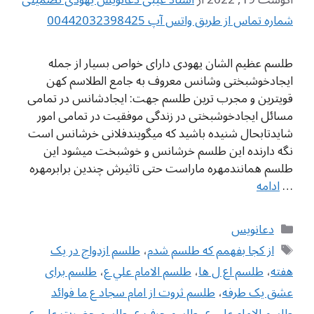
شماره تماس از طریق واتس آپ 00442032398425
طلسم عظیم الشان یهودی دارای خواص بسیار از جمله
ایجادخوشبختی وشانس معروف به جامع الطلاسم کهن
قویترین و مجرب ترین طلسم جهت: ایجادشانس در تمامی
مسائل ایجادخوشبختی در زندگی موفقیت در تمامی امور
شایدتابحال شنیده باشید که میگویندفلانی خرشانس است
نگه دارنده این طلسم خرشانس و خوشبخت میشود این
طلسم همانندمهره ماراست حتی تاثیرش چندین برابرمهره
…
ادامه
دسته‌ها
دعانویس
برچسب‌ها
از کجا بفهمم که طلسم شدم
،
طلسم ازدواج در یک
هفته
،
طلسم اع ل ها
،
طلسم الامام علي ع
،
طلسم برای
عشق یک طرفه
،
طلسم ثروت از امام سجاد ع ما فوائد
طلسم الامام علي ع
،
طلسم حرف ع
،
طلسم حضرت علی ع
،