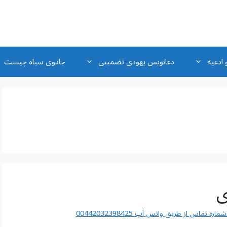
 ادعیه
دعانویس یهودی تضمینی
جادوی سیاه چیست
ی
اس از طریق واتس آپ 00442032398425