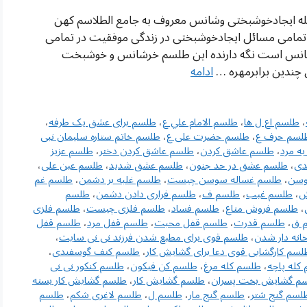
له ایجادخوشبختی وشانس معروف به جامع الطلاسم کهن
مامی مسائل ایجادخوشبختی در زندگی موفقیت در تمامی
خرشانس است نگه دارنده این طلسم خرشانس و خوشبخت
چندین برابرمهره …
ادامه
،
طلسم اع ل ها
،
طلسم الامام علي ع
،
طلسم برای عشق یک طرفه
،
لسم حرف ع
،
طلسم حضرت علی ع
،
طلسم خاتم ستاره سلیمان نبی
ه مرد
،
طلسم عاشق كردن
،
طلسم عاشق كردن دختر
،
طلسم عزیز
دی
،
طلسم عشق در حد جنون
،
طلسم عشق شدید
،
طلسم عین علی
،
وسن
،
طلسم غساله سوسن چیست
،
طلسم غلبه بر دشمن
،
طلسم غم
ش
،
طلسم غیب
،
طلسم ف
،
طلسم فراری دادن دشمن
،
طلسم
،
طلسم فروش متاع
،
طلسم فساد
،
طلسم فلزی چیست
،
طلسم فلزی
 ق
،
طلسم قدرت
،
طلسم قفل محبت
،
طلسم قفل مرد
،
طلسم قفل
انه دار شدن
،
طلسم قوی برای مطیع شدن فرزند نی نی سایت
،
لسم کارگشایی قوی دعا برای گشایش کار
،
طلسم کتف گوسفندی
،
کله پاچه
،
طلسم کله مرغ
،
طلسم کن فیکون
،
طلسم کنکور نی نی
م گشایش بخت پسران
،
طلسم گشایش کار
،
طلسم گشایش کار بسته
لسم گنج شتر
،
طلسم گنج مار
،
طلسم ل
،
طلسم لاغری شکم
،
طلسم