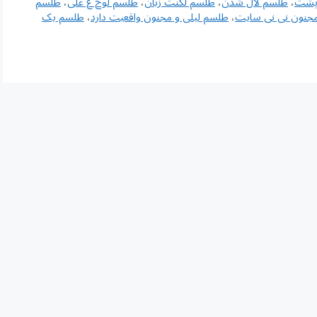
پشت
،
طلسم لال شدن
،
طلسم لکنت زبان
،
طلسم لوح ع علی
،
طلسم
مجنون نی نی سایت
،
طلسم لیلی و مجنون واقعیت دارد
،
طلسم یک