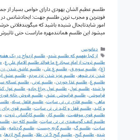
طلسم عظیم الشان یهودی دارای خواص بسیار از جم
قویترین و مجرب ترین طلسم جهت: ایجادشانس در ت
امور شایدتابحال شنیده باشید که میگویندفلانی 
میشود این طلسم همانندمهره ماراست حتی تاثیرش 
دسته‌ها
دعانویس
برچسب‌ها
از کجا بفهمم که طلسم شدم
،
طلسم ازدواج در یک هفته
طلسم ثروت از امام سجاد ع ما فوائد طلسم الامام علي ع
،
ط
(ع)
،
طلسم سوره ق
،
طلسم ع علی
،
طلسم عاشق شدن زن ب
شدن نزد شوهر
،
طلسم عزیز شدن نزد مردم
،
طلسم عشق اب
طلسم غ
،
طلسم غذا خوردن
،
طلسم غربی
،
طلسم غساله س
وا شده
،
طلسم غول
،
طلسم غول چراغ جادو
،
طلسم غول ک
فراموشی
،
طلسم فراموشی عشق
،
طلسم فروش خانه فوری
ماهی
،
طلسم فلزی نی نی سایت
،
طلسم فلفل سیاه
،
طلسم
و کلید
،
طلسم قفل و کلید نی نی سایت
،
طلسم قوی برای خ
طلسم قوی موفقیت
،
طلسم کار
،
طلسم کارگشایی ثروت
،
ط
طلسم کتف گوسفندی نی نی سایت
،
طلسم کله بند
،
طلسم 
سایت
،
طلسم گ
،
طلسم گربه چیست
،
طلسم گردنامه
،
طلس
شده
،
طلسم گنج
،
طلسم گنج 5 تن طلا
،
طلسم گنج اژدها
،
ط