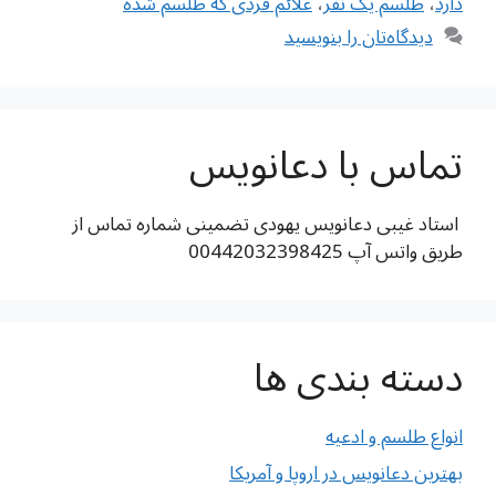
دارد
،
طلسم یک نفر
،
علائم فردی که طلسم شده
دیدگاه‌تان را بنویسید
تماس با دعانویس
استاد غیبی دعانویس یهودی تضمینی شماره تماس از
طریق واتس آپ 00442032398425
دسته بندی ها
انواع طلسم و ادعیه
بهترین دعانویس در اروپا و آمریکا