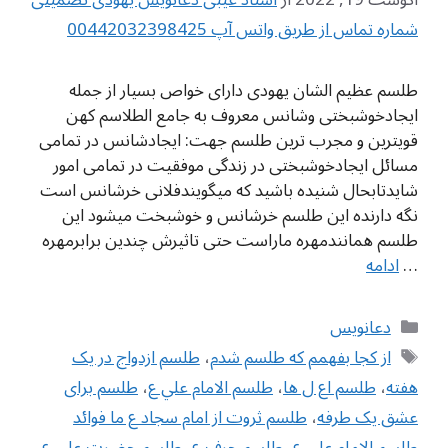
شماره تماس از طریق واتس آپ 00442032398425
طلسم عظیم الشان یهودی دارای خواص بسیار از جمله
ایجادخوشبختی وشانس معروف به جامع الطلاسم کهن
قویترین و مجرب ترین طلسم جهت: ایجادشانس در تمامی
مسائل ایجادخوشبختی در زندگی موفقیت در تمامی امور
شایدتابحال شنیده باشید که میگویندفلانی خرشانس است
نگه دارنده این طلسم خرشانس و خوشبخت میشود این
طلسم همانندمهره ماراست حتی تاثیرش چندین برابرمهره
…
ادامه
دسته‌ها
دعانویس
برچسب‌ها
از کجا بفهمم که طلسم شدم
،
طلسم ازدواج در یک
هفته
،
طلسم اع ل ها
،
طلسم الامام علي ع
،
طلسم برای
عشق یک طرفه
،
طلسم ثروت از امام سجاد ع ما فوائد
طلسم الامام علي ع
،
طلسم حرف ع
،
طلسم حضرت علی ع
،