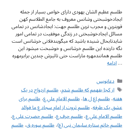
طلسم عظیم الشان یهودی دارای خواص بسیار از جمله
ایجادخوشبختی وشانس معروف به جامع الطلاسم کهن
قویترین و مجرب ترین طلسم جهت: ایجادشانس در تمامی
مسائل ایجادخوشبختی در زندگی موفقیت در تمامی امور
شایدتابحال شنیده باشید که میگویندفلانی خرشانس است
نگه دارنده این طلسم خرشانس و خوشبخت میشود این
طلسم همانندمهره ماراست حتی تاثیرش چندین برابرمهره
…
ادامه
دسته‌ها
دعانویس
برچسب‌ها
از کجا بفهمم که طلسم شدم
،
طلسم ازدواج در یک
هفته
،
طلسم اع ل ها
،
طلسم الامام علي ع
،
طلسم برای
عشق یک طرفه
،
طلسم ثروت از امام سجاد ع ما فوائد
طلسم الامام علي ع
،
طلسم حرف ع
،
طلسم حضرت علی ع
،
طلسم خاتم ستاره سلیمان نبی (ع)
،
طلسم سوره ق
،
طلسم