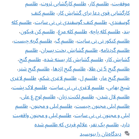
موفقیت
،
طلسم کار
،
طلسم کارگشایی ثروت
،
طلسم
کارگشایی قوی دعا برای گشایش کار
،
طلسم کتف
گوسفندی
،
طلسم کتف گوسفندی نی نی سایت
،
طلسم کله
بند
،
طلسم کله پاچه
،
طلسم کله مرغ
،
طلسم کن فیکون
،
طلسم کنکور نی نی سایت
،
طلسم گ
،
طلسم گربه چیست
،
طلسم گردنامه
،
طلسم گشایش بخت پسران
،
طلسم
گشایش کار
،
طلسم گشایش کار بسته شده
،
طلسم گنج
،
طلسم گنج 5 تن طلا
،
طلسم گنج اژدها
،
طلسم گنج شتر
،
طلسم گنج مار
،
طلسم ل
،
طلسم لاغری شکم
،
طلسم لاغری
شیخ بهایی
،
طلسم لاغری نی نی سایت
،
طلسم لاک پشت
،
طلسم لال شدن
،
طلسم لکنت زبان
،
طلسم لوح ع علی
،
طلسم لیلی مجنون چیست
،
طلسم لیلی و مجنون
،
طلسم
لیلی و مجنون نی نی سایت
،
طلسم لیلی و مجنون واقعیت
دارد
،
طلسم یک نفر
،
علائم فردی که طلسم شده
دیدگاه‌تان را بنویسید