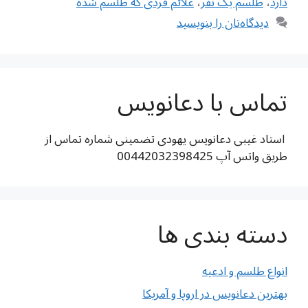
دارد
،
طلسم یک نفر
،
علائم فردی که طلسم شده
دیدگاه‌تان را بنویسید
تماس با دعانویس
استاد غیبی دعانویس یهودی تضمینی شماره تماس از
طریق واتس آپ 00442032398425
دسته بندی ها
انواع طلسم و ادعیه
بهترین دعانویس در اروپا و آمریکا