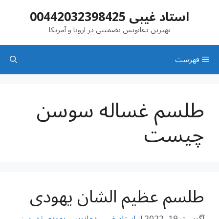
رش
استاد غیبی 00442032398425
ه
حتوا
بهترین دعانویس تضمینی در اروپا و آمریکا
فهرست
طلسم غساله سوسن
چیست
طلسم عظیم الشان یهودی
آگوست 19, 2022
از
استاد غیبی دعانویس یهودی تضمینی