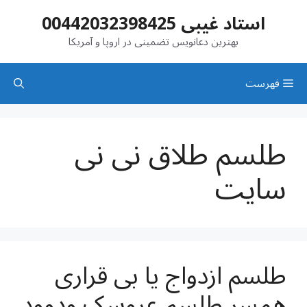
رش
استاد غیبی 00442032398425
ه
حتوا
بهترین دعانویس تضمینی در اروپا و آمریکا
فهرست
طلسم طلاق نی نی
سایت
طلسم ازدواج یا بی قراری
همسر طلسم عروسک ودوود