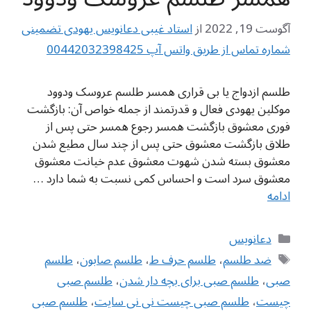
آگوست 19, 2022
از
استاد غیبی دعانویس یهودی تضمینی
شماره تماس از طریق واتس آپ 00442032398425
طلسم ازدواج یا بی قراری همسر طلسم عروسک ودوود
موکلین یهودی فعال و قدرتمند از جمله خواص آن: بازگشت
فوری معشوق بازگشت همسر رجوع همسر حتی پس از
طلاق بازگشت معشوق حتی پس از چند سال مطیع شدن
معشوق بسته شدن شهوت معشوق عدم خیانت معشوق
معشوق سرد است و احساس کمی نسبت به شما دارد …
ادامه
دسته‌ها
دعانویس
برچسب‌ها
ضد طلسم
،
طلسم حرف ط
،
طلسم صابون
،
طلسم
صبی
،
طلسم صبی برای بچه دار شدن
،
طلسم صبی
چیست
،
طلسم صبی چیست نی نی سایت
،
طلسم صبی