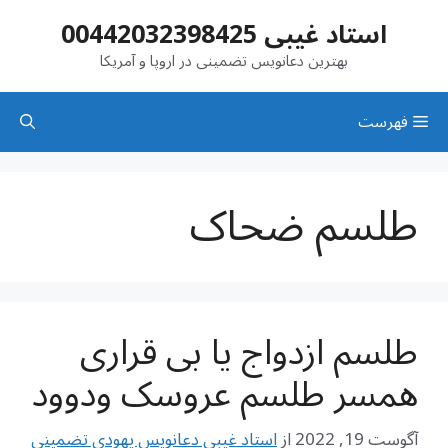
رش
استاد غیبی 00442032398425
ه
حتوا
بهترین دعانویس تضمینی در اروپا و آمریکا
فهرست
طلسم ضحاک
طلسم ازدواج یا بی قراری
همسر طلسم عروسک ودوود
آگوست 19, 2022
از
استاد غیبی دعانویس یهودی تضمینی