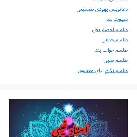
دعانویس یهودی تضمینی
شهوت بند
طلسم احضار نعل
طلسم جدایی
طلسم خواب بند
طلسم صبی
طلسم نکاح برای معشوق