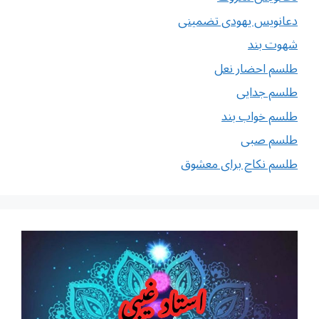
دعانویس یهودی تضمینی
شهوت بند
طلسم احضار نعل
طلسم جدایی
طلسم خواب بند
طلسم صبی
طلسم نکاح برای معشوق