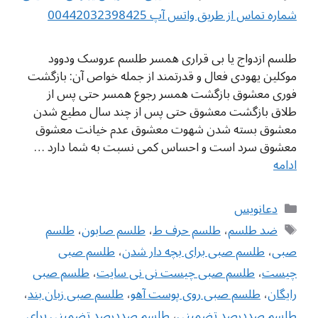
شماره تماس از طریق واتس آپ 00442032398425
طلسم ازدواج یا بی قراری همسر طلسم عروسک ودوود
موکلین یهودی فعال و قدرتمند از جمله خواص آن: بازگشت
فوری معشوق بازگشت همسر رجوع همسر حتی پس از
طلاق بازگشت معشوق حتی پس از چند سال مطیع شدن
معشوق بسته شدن شهوت معشوق عدم خیانت معشوق
معشوق سرد است و احساس کمی نسبت به شما دارد …
ادامه
دسته‌ها
دعانویس
برچسب‌ها
ضد طلسم
،
طلسم حرف ط
،
طلسم صابون
،
طلسم
صبی
،
طلسم صبی برای بچه دار شدن
،
طلسم صبی
چیست
،
طلسم صبی چیست نی نی سایت
،
طلسم صبی
رایگان
،
طلسم صبی روی پوست آهو
،
طلسم صبی زبان بند
،
طلسم صددرصد تضمینی
،
طلسم صددرصد تضمینی برای