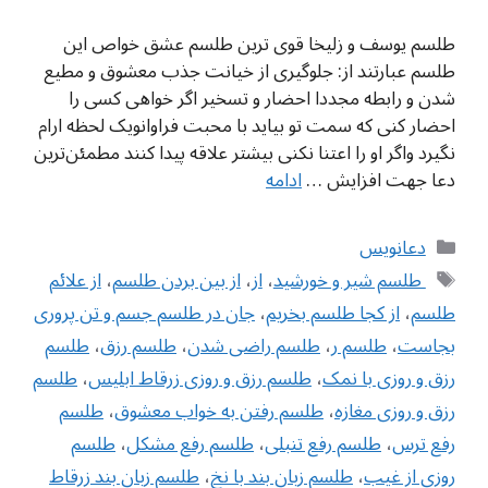
طلسم یوسف و زلیخا قوی ترین طلسم عشق خواص این
طلسم عبارتند از: جلوگیری از خیانت جذب معشوق و مطیع
شدن و رابطه مجددا احضار و تسخیر اگر خواهی کسی را
احضار کنی که سمت تو بیاید با محبت فراوانویک لحظه ارام
نگیرد واگر او را اعتنا نکنی بیشتر علاقه پیدا کنند مطمئن‌ترین
دعا جهت افزایش …
ادامه
دسته‌ها
دعانویس
برچسب‌ها
‌ طلسم شیر و خورشید
،
از
،
از بین بردن طلسم
،
از علائم
طلسم
،
از کجا طلسم بخریم
،
‌جان در طلسم جسم و تن پروری
بجاست
،
طلسم ر
،
طلسم راضی شدن
،
طلسم رزق
،
طلسم
رزق و روزی با نمک
،
طلسم رزق و روزی زرقاط ابلیس
،
طلسم
رزق و روزی مغازه
،
طلسم رفتن به خواب معشوق
،
طلسم
رفع ترس
،
طلسم رفع تنبلی
،
طلسم رفع مشکل
،
طلسم
روزی از غیب
،
طلسم زبان بند با نخ
،
طلسم زبان بند زرقاط