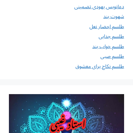
دعانویس یهودی تضمینی
شهوت بند
طلسم احضار نعل
طلسم جدایی
طلسم خواب بند
طلسم صبی
طلسم نکاح برای معشوق