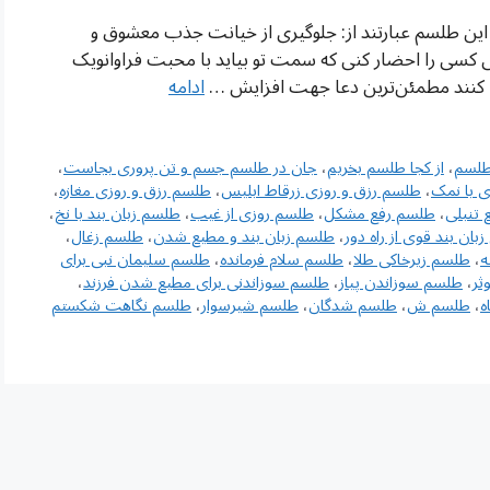
 طلسم عبارتند از: جلوگیری از خیانت جذب معشوق و
 کسی را احضار کنی که سمت تو بیاید با محبت فراوانویک
 پیدا کنند مطمئن‌ترین دعا جهت افزایش …
ادامه
 طلسم
،
از کجا طلسم بخریم
،
‌جان در طلسم جسم و تن پروری بجاست
،
 با نمک
،
طلسم رزق و روزی زرقاط ابلیس
،
طلسم رزق و روزی مغازه
،
 تنبلی
،
طلسم رفع مشکل
،
طلسم روزی از غیب
،
طلسم زبان بند با نخ
،
بان بند قوی از راه دور
،
طلسم زبان بند و مطیع شدن
،
طلسم زغال
،
ه
،
طلسم زیرخاکی طلا
،
طلسم سلام فرمانده
،
طلسم سلیمان نبی برای
ثر
،
طلسم سوزاندن پیاز
،
طلسم سوزاندنی برای مطیع شدن فرزند
،
ه
،
طلسم ش
،
طلسم شدگان‌
،
طلسم شیرسوار
،
طلسم نگاهت شکستم