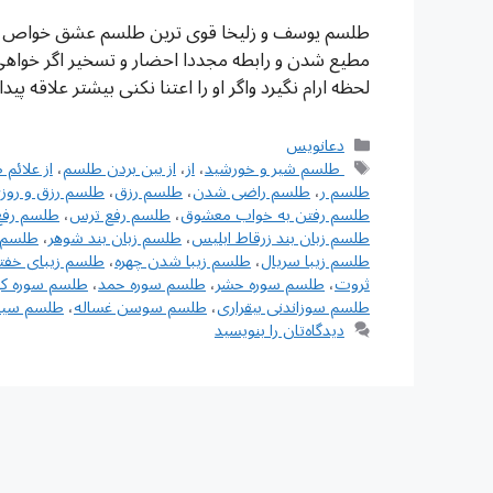
طلسم یوسف و زلیخا قوی ترین طلسم عشق خواص این
مطیع شدن و رابطه مجددا احضار و تسخیر اگر خواهی
لحظه ارام نگیرد واگر او را اعتنا نکنی بیشتر علاقه
دسته‌ها
دعانویس
برچسب‌ها
‌ طلسم شیر و خورشید
،
از
،
از بین بردن طلسم
،
از علائم
طلسم ر
،
طلسم راضی شدن
،
طلسم رزق
،
طلسم رزق و روزی
طلسم رفتن به خواب معشوق
،
طلسم رفع ترس
،
طلسم رفع
طلسم زبان بند زرقاط ابلیس
،
طلسم زبان بند شوهر
،
طلسم ز
طلسم زیبا سریال
،
طلسم زیبا شدن چهره
،
طلسم زیبای خفت
ثروت
،
طلسم سوره حشر
،
طلسم سوره حمد
،
طلسم سوره کو
طلسم سوزاندنی بیقراری
،
طلسم سوسن غساله
،
طلسم سیا
دیدگاه‌تان را بنویسید