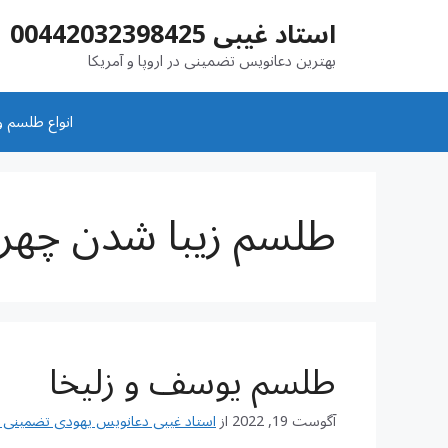
رش
استاد غیبی 00442032398425
ه
حتوا
بهترین دعانویس تضمینی در اروپا و آمریکا
انواع طلسم و
طلسم زیبا شدن چهره
طلسم یوسف و زلیخا
آگوست 19, 2022
از
استاد غیبی دعانویس یهودی تضمینی شماره تم