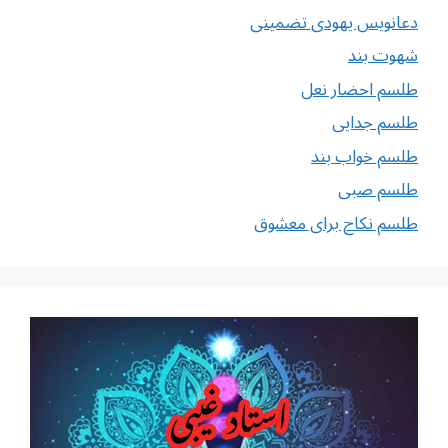
دعانویس یهودی تضمینی
شهوت بند
طلسم احضار نعل
طلسم جدایی
طلسم خواب بند
طلسم صبی
طلسم نکاح برای معشوق