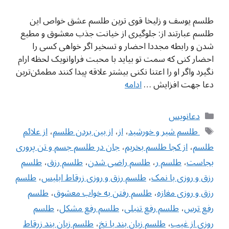
طلسم یوسف و زلیخا قوی ترین طلسم عشق خواص این
طلسم عبارتند از: جلوگیری از خیانت جذب معشوق و مطیع
شدن و رابطه مجددا احضار و تسخیر اگر خواهی کسی را
احضار کنی که سمت تو بیاید با محبت فراوانویک لحظه ارام
نگیرد واگر او را اعتنا نکنی بیشتر علاقه پیدا کنند مطمئن‌ترین
دعا جهت افزایش …
ادامه
دسته‌ها
دعانویس
برچسب‌ها
‌ طلسم شیر و خورشید
،
از
،
از بین بردن طلسم
،
از علائم
طلسم
،
از کجا طلسم بخریم
،
‌جان در طلسم جسم و تن پروری
بجاست
،
طلسم ر
،
طلسم راضی شدن
،
طلسم رزق
،
طلسم
رزق و روزی با نمک
،
طلسم رزق و روزی زرقاط ابلیس
،
طلسم
رزق و روزی مغازه
،
طلسم رفتن به خواب معشوق
،
طلسم
رفع ترس
،
طلسم رفع تنبلی
،
طلسم رفع مشکل
،
طلسم
روزی از غیب
،
طلسم زبان بند با نخ
،
طلسم زبان بند زرقاط