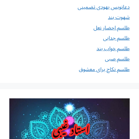
دعانویس یهودی تضمینی
شهوت بند
طلسم احضار نعل
طلسم جدایی
طلسم خواب بند
طلسم صبی
طلسم نکاح برای معشوق