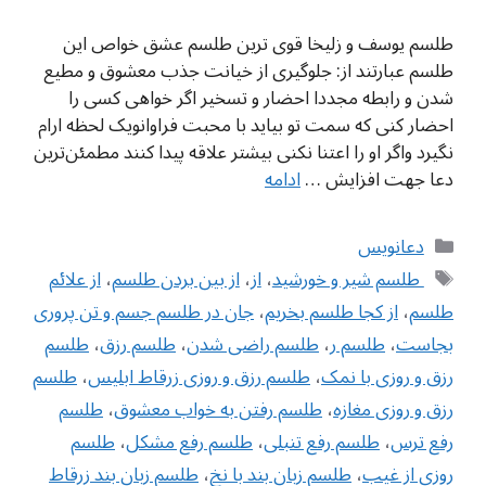
طلسم یوسف و زلیخا قوی ترین طلسم عشق خواص این
طلسم عبارتند از: جلوگیری از خیانت جذب معشوق و مطیع
شدن و رابطه مجددا احضار و تسخیر اگر خواهی کسی را
احضار کنی که سمت تو بیاید با محبت فراوانویک لحظه ارام
نگیرد واگر او را اعتنا نکنی بیشتر علاقه پیدا کنند مطمئن‌ترین
دعا جهت افزایش …
ادامه
دسته‌ها
دعانویس
برچسب‌ها
‌ طلسم شیر و خورشید
،
از
،
از بین بردن طلسم
،
از علائم
طلسم
،
از کجا طلسم بخریم
،
‌جان در طلسم جسم و تن پروری
بجاست
،
طلسم ر
،
طلسم راضی شدن
،
طلسم رزق
،
طلسم
رزق و روزی با نمک
،
طلسم رزق و روزی زرقاط ابلیس
،
طلسم
رزق و روزی مغازه
،
طلسم رفتن به خواب معشوق
،
طلسم
رفع ترس
،
طلسم رفع تنبلی
،
طلسم رفع مشکل
،
طلسم
روزی از غیب
،
طلسم زبان بند با نخ
،
طلسم زبان بند زرقاط