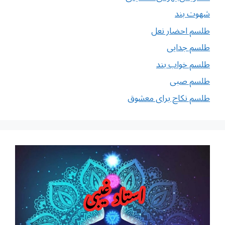
شهوت بند
طلسم احضار نعل
طلسم جدایی
طلسم خواب بند
طلسم صبی
طلسم نکاح برای معشوق