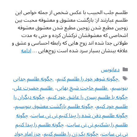
طلسم جلب الحبیب با عکس شخص از جمله خواص این
طلسم عبارتند از: بازگشت معشوق و معشوقه محبت بین
زوجین مطیع شدن زوجین مطیع شدن معشوق معشوقه
اشخاصی که معشوقشان ترکشان کرده و حتی به مدت
طولانی جدا شده اند زوج هایی که رابطه احساسی و عشق و
علاقه بینشان بسیار سرد شده است زوج‌هایی …
ادامه
دسته‌ها
دعانویس
برچسب‌ها
‌ چگونه شوهر خود را طلسم کنیم
،
‌ چگونه طلسم جدایی
بنویسیم
،
‌ طلسم حاجت شیخ بهایی
،
‌ طلسم حضرت علی
،
چگونه با طلسم پسری را عاشق خود کنیم
،
چگونه دیگران را
طلسم خود کنیم
،
چگونه طلسم بازگشت معشوق بنویسیم
،
چگونه طلسم دفن شده را پیدا کنیم نی نی سایت
،
چگونه
طلسم را بشکنیم نی نی سایت
،
چگونه طلسم را پیدا کنیم
نی نی سایت
،
چگونه یک زن را طلسم کنیم
،
حرز امام جواد