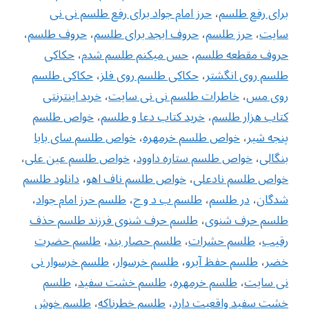
برای رفع طلسم
،
حرز امام جواد برای رفع طلسم نی نی
سایت
،
حرز طلسم
،
حروف ابجد برای طلسم
،
حروف طلسم
،
حروف مقطعه طلسم
،
حس میکنم طلسم شدم
،
حکاکی
طلسم روی انگشتر
،
حکاکی طلسم روی فلز
،
حکاکی طلسم
روی مس
،
خاطرات طلسم نی نی سایت
،
خرید اینترنتی
کتاب هزار طلسم
،
خرید کتاب دعا و طلسم
،
خواص طلسم
پنجه شیر
،
خواص طلسم خرمهره
،
خواص طلسم سای بابا
بنگالی
،
‌خواص طلسم ستاره داوود
،
خواص طلسم عین علی
،
خواص طلسم نادعلی
،
خواص طلسم ناف اهو
،
دانلود طلسم
شدگان
،
در طلسم
،
طلسم ب د و ح
،
طلسم حرز امام جواد
،
طلسم حرف شنوی
،
طلسم حرف شنوی فرزند طلسم حذف
رقیب
،
طلسم حشرات
،
طلسم حصار بند
،
طلسم حضرت
خضر
،
طلسم حفظ آبرو
،
طلسم خرسوار
،
طلسم خرسوار نی
نی سایت
،
طلسم خرمهره
،
طلسم خشت سفید
،
طلسم
خشت سفید واقعیت دارد
،
طلسم خطرناکه
،
طلسم خوش