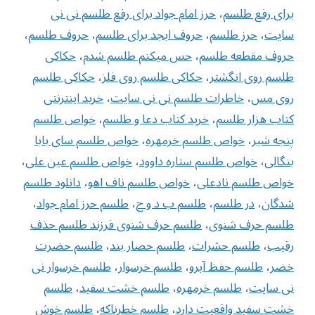
برای رفع طلسم
،
حرز امام جواد برای رفع طلسم نی نی
سایت
،
حرز طلسم
،
حروف ابجد برای طلسم
،
حروف طلسم
،
حروف مقطعه طلسم
،
حس میکنم طلسم شدم
،
حکاکی
طلسم روی انگشتر
،
حکاکی طلسم روی فلز
،
حکاکی طلسم
روی مس
،
خاطرات طلسم نی نی سایت
،
خرید اینترنتی
کتاب هزار طلسم
،
خرید کتاب دعا و طلسم
،
خواص طلسم
پنجه شیر
،
خواص طلسم خرمهره
،
خواص طلسم سای بابا
بنگالی
،
‌خواص طلسم ستاره داوود
،
خواص طلسم عین علی
،
خواص طلسم نادعلی
،
خواص طلسم ناف اهو
،
دانلود طلسم
شدگان
،
در طلسم
،
طلسم ب د و ح
،
طلسم حرز امام جواد
،
طلسم حرف شنوی
،
طلسم حرف شنوی فرزند طلسم حذف
رقیب
،
طلسم حشرات
،
طلسم حصار بند
،
طلسم حضرت
خضر
،
طلسم حفظ آبرو
،
طلسم خرسوار
،
طلسم خرسوار نی
نی سایت
،
طلسم خرمهره
،
طلسم خشت سفید
،
طلسم
خشت سفید واقعیت دارد
،
طلسم خطرناکه
،
طلسم خوش