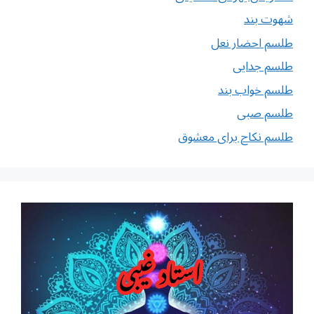
شهوت بند
طلسم احضار نعل
طلسم جدایی
طلسم خواب بند
طلسم صبی
طلسم نکاح برای معشوق