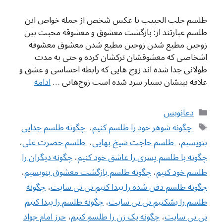
طلسم جلب الحبیب با عکس شخص از جمله خواص این
طلسم عبارتند از: بازگشت معشوق و معشوقه محبت بین
زوجین مطیع شدن زوجین مطیع شدن معشوق معشوقه
اشخاصی که معشوقشان ترکشان کرده و حتی به مدت
طولانی جدا شده اند زوج هایی که رابطه احساسی و عشق و
علاقه بینشان بسیار سرد شده است زوج‌هایی …
ادامه
دسته‌ها
دعانویس
برچسب‌ها
‌ چگونه شوهر خود را طلسم کنیم
،
‌ چگونه طلسم جدایی
بنویسیم
،
‌ طلسم حاجت شیخ بهایی
،
‌ طلسم حضرت علی
،
چگونه با طلسم پسری را عاشق خود کنیم
،
چگونه دیگران را
طلسم خود کنیم
،
چگونه طلسم بازگشت معشوق بنویسیم
،
چگونه طلسم دفن شده را پیدا کنیم نی نی سایت
،
چگونه
طلسم را بشکنیم نی نی سایت
،
چگونه طلسم را پیدا کنیم
نی نی سایت
،
چگونه یک زن را طلسم کنیم
،
حرز امام جواد