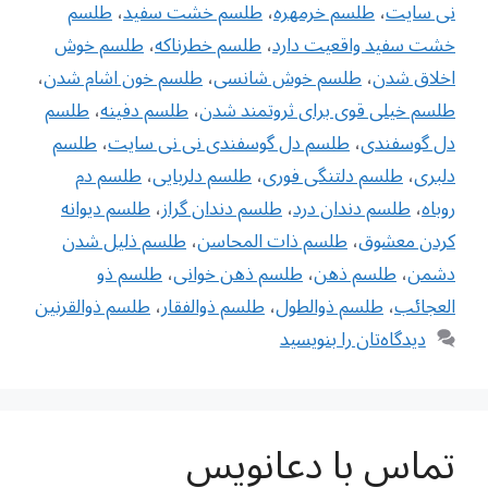
نی سایت
،
طلسم خرمهره
،
طلسم خشت سفید
،
طلسم
خشت سفید واقعیت دارد
،
طلسم خطرناکه
،
طلسم خوش
اخلاق شدن
،
طلسم خوش شانسی
،
طلسم خون اشام شدن
،
طلسم خیلی قوی برای ثروتمند شدن
،
طلسم دفینه
،
طلسم
دل گوسفندی
،
طلسم دل گوسفندی نی نی سایت
،
طلسم
دلبری
،
طلسم دلتنگی فوری
،
طلسم دلربایی
،
طلسم دم
روباه
،
طلسم دندان درد
،
طلسم دندان گراز
،
طلسم ديوانه
كردن معشوق
،
طلسم ذات المحاسن
،
طلسم ذلیل شدن
دشمن
،
طلسم ذهن
،
طلسم ذهن خوانی
،
طلسم ذو
العجائب
،
طلسم ذوالطول
،
طلسم ذوالفقار
،
طلسم ذوالقرنین
دیدگاه‌تان را بنویسید
تماس با دعانویس