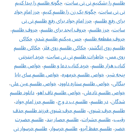
طلسم را بشکنیم نی نی سایت
،
چگونه طلسم را پیدا کنیم
نی نی سایت
،
چگونه یک زن را طلسم کنیم
،
حرز امام جواد
برای رفع طلسم
،
حرز امام جواد برای رفع طلسم نی نی
سایت
،
حرز طلسم
،
حروف ابجد برای طلسم
،
حروف طلسم
،
حروف مقطعه طلسم
،
حس میکنم طلسم شدم
،
حکاکی
طلسم روی انگشتر
،
حکاکی طلسم روی فلز
،
حکاکی طلسم
روی مس
،
خاطرات طلسم نی نی سایت
،
خرید اینترنتی
کتاب هزار طلسم
،
خرید کتاب دعا و طلسم
،
خواص طلسم
پنجه شیر
،
خواص طلسم خرمهره
،
خواص طلسم سای بابا
بنگالی
،
‌خواص طلسم ستاره داوود
،
خواص طلسم عین علی
،
خواص طلسم نادعلی
،
خواص طلسم ناف اهو
،
دانلود طلسم
شدگان
،
در طلسم
،
طلسم ب د و ح
،
طلسم حرز امام جواد
،
طلسم حرف شنوی
،
طلسم حرف شنوی فرزند طلسم حذف
رقیب
،
طلسم حشرات
،
طلسم حصار بند
،
طلسم حضرت
خضر
،
طلسم حفظ آبرو
،
طلسم خرسوار
،
طلسم خرسوار نی