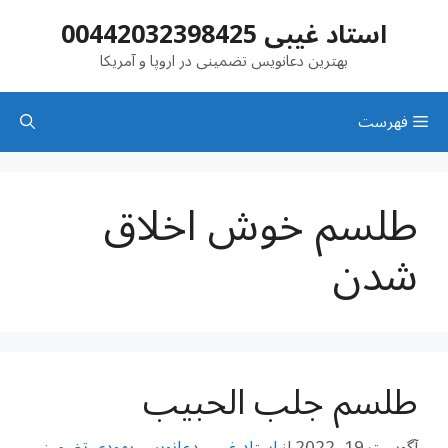
رش
استاد غیبی 00442032398425
ه
حتوا
بهترین دعانویس تضمینی در اروپا و آمریکا
فهرست
طلسم خوش اخلاق
شدن
طلسم جلب الحبیب
آگوست 19, 2022
از
استاد غیبی دعانویس یهودی تضمینی