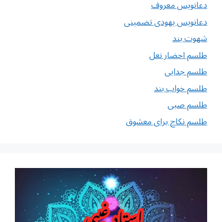
دعانویس معروف
دعانویس یهودی تضمینی
شهوت بند
طلسم احضار نعل
طلسم جدایی
طلسم خواب بند
طلسم صبی
طلسم نکاح برای معشوق