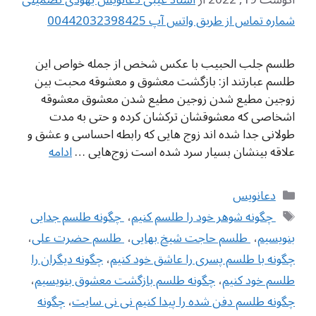
شماره تماس از طریق واتس آپ 00442032398425
طلسم جلب الحبیب با عکس شخص از جمله خواص این
طلسم عبارتند از: بازگشت معشوق و معشوقه محبت بین
زوجین مطیع شدن زوجین مطیع شدن معشوق معشوقه
اشخاصی که معشوقشان ترکشان کرده و حتی به مدت
طولانی جدا شده اند زوج هایی که رابطه احساسی و عشق و
علاقه بینشان بسیار سرد شده است زوج‌هایی …
ادامه
دسته‌ها
دعانویس
برچسب‌ها
‌ چگونه شوهر خود را طلسم کنیم
،
‌ چگونه طلسم جدایی
بنویسیم
،
‌ طلسم حاجت شیخ بهایی
،
‌ طلسم حضرت علی
،
چگونه با طلسم پسری را عاشق خود کنیم
،
چگونه دیگران را
طلسم خود کنیم
،
چگونه طلسم بازگشت معشوق بنویسیم
،
چگونه طلسم دفن شده را پیدا کنیم نی نی سایت
،
چگونه