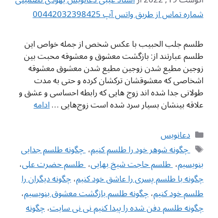
شماره تماس از طریق واتس آپ 00442032398425
طلسم جلب الحبیب با عکس شخص از جمله خواص این
طلسم عبارتند از: بازگشت معشوق و معشوقه محبت بین
زوجین مطیع شدن زوجین مطیع شدن معشوق معشوقه
اشخاصی که معشوقشان ترکشان کرده و حتی به مدت
طولانی جدا شده اند زوج هایی که رابطه احساسی و عشق و
علاقه بینشان بسیار سرد شده است زوج‌هایی …
ادامه
دسته‌ها
دعانویس
برچسب‌ها
‌ چگونه شوهر خود را طلسم کنیم
،
‌ چگونه طلسم جدایی
بنویسیم
،
‌ طلسم حاجت شیخ بهایی
،
‌ طلسم حضرت علی
،
چگونه با طلسم پسری را عاشق خود کنیم
،
چگونه دیگران را
طلسم خود کنیم
،
چگونه طلسم بازگشت معشوق بنویسیم
،
چگونه طلسم دفن شده را پیدا کنیم نی نی سایت
،
چگونه