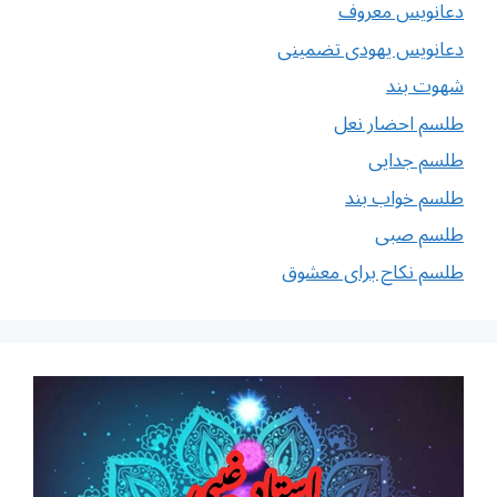
دعانویس معروف
دعانویس یهودی تضمینی
شهوت بند
طلسم احضار نعل
طلسم جدایی
طلسم خواب بند
طلسم صبی
طلسم نکاح برای معشوق