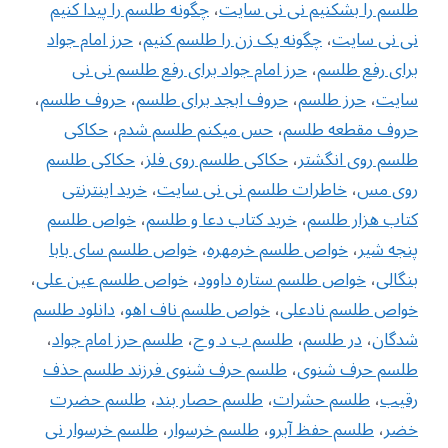
طلسم را بشکنیم نی نی سایت
،
چگونه طلسم را پیدا کنیم
نی نی سایت
،
چگونه یک زن را طلسم کنیم
،
حرز امام جواد
برای رفع طلسم
،
حرز امام جواد برای رفع طلسم نی نی
سایت
،
حرز طلسم
،
حروف ابجد برای طلسم
،
حروف طلسم
،
حروف مقطعه طلسم
،
حس میکنم طلسم شدم
،
حکاکی
طلسم روی انگشتر
،
حکاکی طلسم روی فلز
،
حکاکی طلسم
روی مس
،
خاطرات طلسم نی نی سایت
،
خرید اینترنتی
کتاب هزار طلسم
،
خرید کتاب دعا و طلسم
،
خواص طلسم
پنجه شیر
،
خواص طلسم خرمهره
،
خواص طلسم سای بابا
بنگالی
،
‌خواص طلسم ستاره داوود
،
خواص طلسم عین علی
،
خواص طلسم نادعلی
،
خواص طلسم ناف اهو
،
دانلود طلسم
شدگان
،
در طلسم
،
طلسم ب د و ح
،
طلسم حرز امام جواد
،
طلسم حرف شنوی
،
طلسم حرف شنوی فرزند طلسم حذف
رقیب
،
طلسم حشرات
،
طلسم حصار بند
،
طلسم حضرت
خضر
،
طلسم حفظ آبرو
،
طلسم خرسوار
،
طلسم خرسوار نی