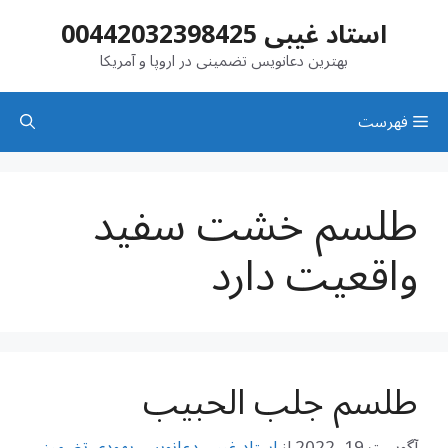
رش
استاد غیبی 00442032398425
ه
حتوا
بهترین دعانویس تضمینی در اروپا و آمریکا
فهرست
طلسم خشت سفید
واقعیت دارد
طلسم جلب الحبیب
آگوست 19, 2022
از
استاد غیبی دعانویس یهودی تضمینی