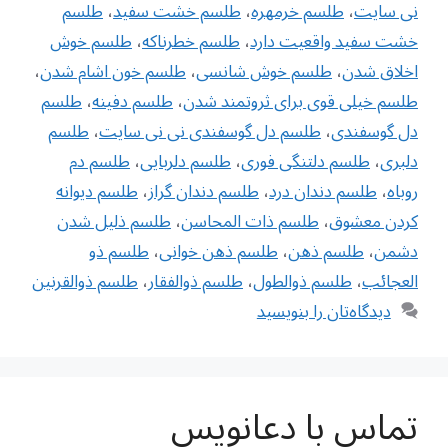
نی سایت
،
طلسم خرمهره
،
طلسم خشت سفید
،
طلسم
خشت سفید واقعیت دارد
،
طلسم خطرناکه
،
طلسم خوش
اخلاق شدن
،
طلسم خوش شانسی
،
طلسم خون اشام شدن
،
طلسم خیلی قوی برای ثروتمند شدن
،
طلسم دفینه
،
طلسم
دل گوسفندی
،
طلسم دل گوسفندی نی نی سایت
،
طلسم
دلبری
،
طلسم دلتنگی فوری
،
طلسم دلربایی
،
طلسم دم
روباه
،
طلسم دندان درد
،
طلسم دندان گراز
،
طلسم ديوانه
كردن معشوق
،
طلسم ذات المحاسن
،
طلسم ذلیل شدن
دشمن
،
طلسم ذهن
،
طلسم ذهن خوانی
،
طلسم ذو
العجائب
،
طلسم ذوالطول
،
طلسم ذوالفقار
،
طلسم ذوالقرنین
دیدگاه‌تان را بنویسید
تماس با دعانویس