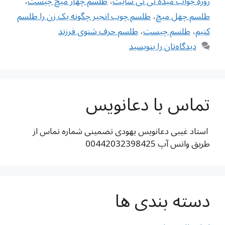
روزه جواب میده نی نی سایت
،
طلسم چهار میخ چیست
،
طلسم چهل میخ
،
طلسم چوب انجیر چگونه یک زن را طلسم
کنیم
،
طلسم چیست
،
طلسم حرف شنوی فرزند
دیدگاه‌تان را بنویسید
تماس با دعانویس
استاد غیبی دعانویس یهودی تضمینی شماره تماس از
طریق واتس آپ 00442032398425
دسته بندی ها