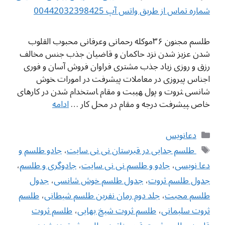
شماره تماس از طریق واتس آپ 00442032398425
طلسم مجنون ۳۶موکله رحمانی وعرفانی محبوب القلوب
شدن عزیز شدن نزد حاکمان و قاضیان جذب جنس مخالف
رزق و روزی زیاد جذب مشتری فراوان فروش آسان و فوری
اجناس پیروزی در معاملات پیشرفت در امورات ‍خوش
شانسی ‍ثروت و پول ‍هیبت و مقام ‍استخدام شدن در کارهای
خاص ‍پیشرفت درجه و مقام در محل کار …
ادامه
دسته‌ها
دعانویس
برچسب‌ها
‌ طلسم جدایی در قبرستان نی نی سایت
،
جادو طلسم و
دعا نویسی
،
جادو و طلسم نی نی سایت
،
جادوگری و طلسم
،
جدول طلسم ثروت
،
جدول طلسم خوش شانسی
،
جدول
طلسم محبت
،
جلد دوم رمان نفرین طلسم شیطانی
،
طلسم
ثروت سلیمانی
،
طلسم ثروت شیخ بهایی
،
طلسم ثروت