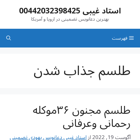
رش
استاد غیبی 00442032398425
ه
حتوا
بهترین دعانویس تضمینی در اروپا و آمریکا
فهرست
طلسم جذاب شدن
طلسم مجنون ۳۶موکله
رحمانی وعرفانی
آگوست 19, 2022
از
استاد غیبی دعانویس یهودی تضمینی