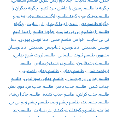
جدول طلسم محبت
،
جلد دوم رمان نفرین طلسم شیطانی
،
چگونه با طلسم پسری را عاشق خود کنیم
،
چگونه دیگران را
طلسم خود کنیم
،
چگونه طلسم بازگشت معشوق بنویسیم
،
چگونه طلسم دفن شده را پیدا کنیم نی نی سایت
،
چگونه
طلسم را بشکنیم نی نی سایت
،
چگونه طلسم را پیدا کنیم
نی نی سایت
،
خواص طلسم صبی
،
دعا نویس یهودی
،
دعا
نویسی تضمینی
،
دعانویس
،
دعانویس تضمینی
،
دعانویسان
مشهور
،
طلسم ثروت سلیمانی
،
طلسم ثروت شیخ بهایی
،
طلسم ثروت قارون
،
طلسم ثروت قوی خاتون
،
طلسم
ثروتمند شدن
،
طلسم جدایی
،
طلسم جدایی تضمینی
،
طلسم جدایی در قبرستان
،
طلسم جدایی سوزاندنی
،
طلسم
جذاب شدن
،
طلسم جذب دختر
،
طلسم جذب فرد مورد نظر
،
طلسم جذب کراش
،
طلسم جذب کننده
،
طلسم چاکرا ریشه
،
طلسم چشم بند
،
طلسم چشم زخم
،
طلسم چشم زخم نی نی
سایت
،
طلسم چگونه اثر میکند نی نی سایت
،
طلسم چند