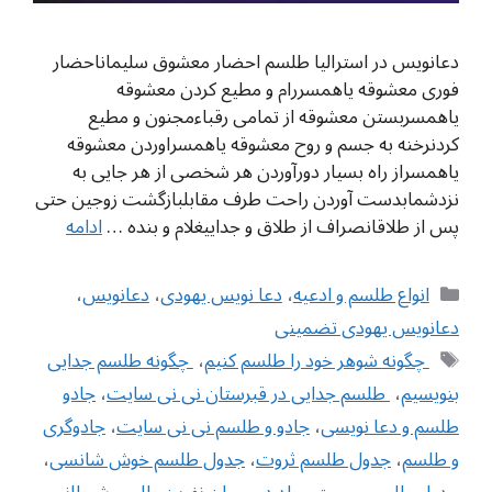
دعانویس در استرالیا طلسم احضار معشوق سلیماناحضار
فوری معشوقه یاهمسررام و مطیع کردن معشوقه
یاهمسربستن معشوقه از تمامی رقباءمجنون و مطيع
کردنرخنه به جسم و روح معشوقه یاهمسراوردن معشوقه
یاهمسراز راه بسیار دورآوردن هر شخصی از هر جایی به
نزدشمابدست آوردن راحت طرف مقابلبازگشت زوجین حتی
پس از طلاقانصراف از طلاق و جداییغلام و بنده …
ادامه
دسته‌ها
انواع طلسم و ادعیه
،
دعا نویس یهودی
،
دعانویس
،
دعانویس یهودی تضمینی
برچسب‌ها
‌ چگونه شوهر خود را طلسم کنیم
،
‌ چگونه طلسم جدایی
بنویسیم
،
‌ طلسم جدایی در قبرستان نی نی سایت
،
جادو
طلسم و دعا نویسی
،
جادو و طلسم نی نی سایت
،
جادوگری
و طلسم
،
جدول طلسم ثروت
،
جدول طلسم خوش شانسی
،