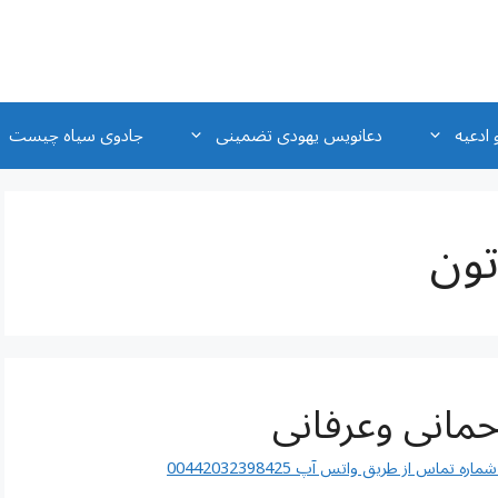
 ادعیه
دعانویس یهودی تضمینی
جادوی سیاه چیست
ون
اس از طریق واتس آپ 00442032398425