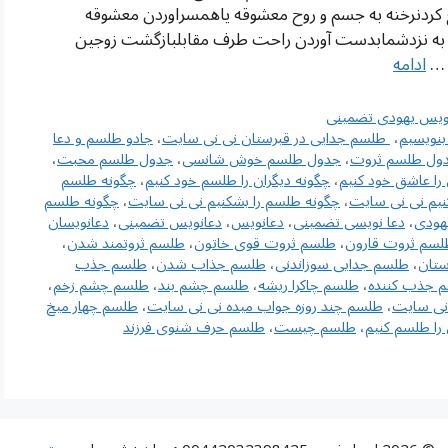
کردنرخنه به جسم و روح معشوقه یاهمسراوردن معشوقه
ی به نزدشمابدست آوردن راحت طرف مقابلبازگشت زوجین
ه …
ادامه
ویس یهودی تضمینی
بنویسیم
،
‌ طلسم جدایی در قبرستان نی نی سایت
،
جادو طلسم و دعا
ول طلسم ثروت
،
جدول طلسم خوش شانسی
،
جدول طلسم محبت
،
را عاشق خود کنیم
،
چگونه دیگران را طلسم خود کنیم
،
چگونه طلسم
نیم نی نی سایت
،
چگونه طلسم را بشکنیم نی نی سایت
،
چگونه طلسم
هودی
،
دعا نویسی تضمینی
،
دعانویس
،
دعانویس تضمینی
،
دعانویسان
لسم ثروت قارون
،
طلسم ثروت قوی خاتون
،
طلسم ثروتمند شدن
،
ستان
،
طلسم جدایی سوزاندنی
،
طلسم جذاب شدن
،
طلسم جذب
 جذب کننده
،
طلسم چاکرا ریشه
،
طلسم چشم بند
،
طلسم چشم زخم
،
 نی سایت
،
طلسم چند روزه جواب میده نی نی سایت
،
طلسم چهار میخ
را طلسم کنیم
،
طلسم چیست
،
طلسم حرف شنوی فرزند