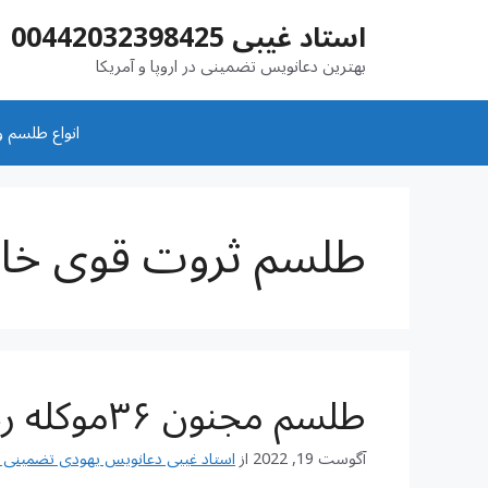
رش
استاد غیبی 00442032398425
ه
حتوا
بهترین دعانویس تضمینی در اروپا و آمریکا
انواع طلسم و
طلسم ثروت قوی خات
طلسم مجنون ۳۶موکله رحمانی وعرفانی
آگوست 19, 2022
از
استاد غیبی دعانویس یهودی تضمینی شماره تم