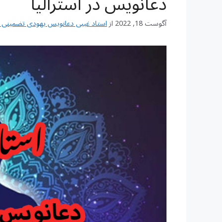
دعانویس در استرالیا
آگوست 18, 2022
از
استاد غیبی دعانویس یهودی تضمینی شماره تم