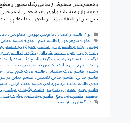
یاهمسربستن معشوقه از تمامی رقباءمجنون و مطيع 
یاهمسراز راه بسیار دورآوردن هر شخصی از هر جای
حتی پس از طلاقانصراف از طلاق و جداییغلام و بند
دسته‌ها
انواع طلسم و ادعیه
،
دعا نویس یهودی
،
دعانویس
،
دعان
برچسب‌ها
‌ چگونه شوهر خود را طلسم کنیم
،
‌ چگونه طلسم جدایی 
نویسی
،
جادو و طلسم نی نی سایت
،
جادوگری و طلسم
،
جد
جلد دوم رمان نفرین طلسم شیطانی
،
چگونه با طلسم پسری 
بازگشت معشوق بنویسیم
،
چگونه طلسم دفن شده را پیدا ک
را پیدا کنیم نی نی سایت
،
خواص طلسم صبی
،
دعا نویس ی
مشهور
،
طلسم ثروت سلیمانی
،
طلسم ثروت شیخ بهایی
،
ط
طلسم جدایی
،
طلسم جدایی تضمینی
،
طلسم جدایی در قبر
دختر
،
طلسم جذب فرد مورد نظر
،
طلسم جذب کراش
،
طلسم
طلسم چشم زخم نی نی سایت
،
طلسم چگونه اثر میکند نی
چیست
،
طلسم چهل میخ
،
طلسم چوب انجیر چگونه یک زن 
دیدگاه‌تان را بنویسید