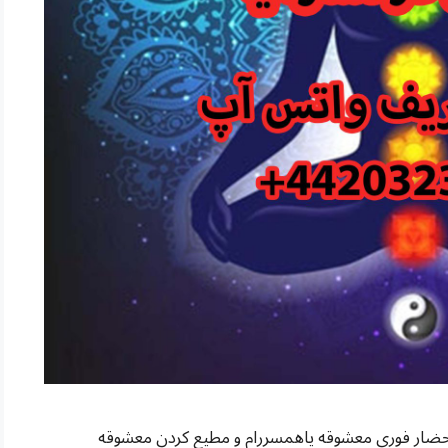
حضار فوری معشوقه یاهمسررام و مطیع کردن معشوقه