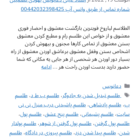
شماره تماس از طریق واتس آپ 00442032398425
الطلاسم لیاروخ قویترین بازگشت معشوق و احضار فوری
معشوق و از خواص این طلسم رام و مطیع کردن معشوق
بستن معشوق از تمامی کارها مجنون و بیهوش کردن
اشخاص بستن وقفل معشوق برعاشق اوردن معشوق از راه
بسیار دور اوردن هر شخصی از هر جایی یه مکانی که شما
حضور دارید بدست اوردن راحت هر …
ادامه
دسته‌ها
دعانویس
برچسب‌ها
‌ طلسم تبدیل شدن به جادوگر
،
طلسم ب ط د
،
طلسم
پ
،
طلسم پادشاهی
،
طلسم پاشیدنی درب منزل نی نی
سایت
،
طلسم پشیمانی
،
طلسم پنج عشق
،
طلسم پول
،
طلسم پول گرفتن
،
طلسم پول گرفتن از شوهر
،
طلسم پولدار
شدن
،
طلسم پیدا شدن دزد
،
طلسم پیروزی در دادگاه
،
طلسم