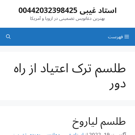
رش
استاد غیبی 00442032398425
ه
حتوا
بهترین دعانویس تضمینی در اروپا و آمریکا
فهرست
طلسم ترک اعتیاد از راه
دور
طلسم لیاروخ
آگوست 19, 2022
از
استاد غیبی دعانویس یهودی تضمینی