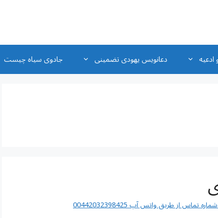
 ادعیه
دعانویس یهودی تضمینی
جادوی سیاه چیست
ی
اس از طریق واتس آپ 00442032398425