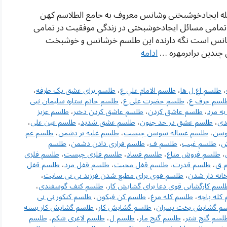
له ایجادخوشبختی وشانس معروف به جامع الطلاسم کهن
مامی مسائل ایجادخوشبختی در زندگی موفقیت در تمامی
خرشانس است نگه دارنده این طلسم خرشانس و خوشبخت
چندین برابرمهره …
ادامه
،
طلسم اع ل ها
،
طلسم الامام علي ع
،
طلسم برای عشق یک طرفه
،
لسم حرف ع
،
طلسم حضرت علی ع
،
طلسم خاتم ستاره سلیمان نبی
ه مرد
،
طلسم عاشق كردن
،
طلسم عاشق كردن دختر
،
طلسم عزیز
دی
،
طلسم عشق در حد جنون
،
طلسم عشق شدید
،
طلسم عین علی
،
وسن
،
طلسم غساله سوسن چیست
،
طلسم غلبه بر دشمن
،
طلسم غم
ش
،
طلسم غیب
،
طلسم ف
،
طلسم فراری دادن دشمن
،
طلسم
،
طلسم فروش متاع
،
طلسم فساد
،
طلسم فلزی چیست
،
طلسم فلزی
 ق
،
طلسم قدرت
،
طلسم قفل محبت
،
طلسم قفل مرد
،
طلسم قفل
انه دار شدن
،
طلسم قوی برای مطیع شدن فرزند نی نی سایت
،
لسم کارگشایی قوی دعا برای گشایش کار
،
طلسم کتف گوسفندی
،
کله پاچه
،
طلسم کله مرغ
،
طلسم کن فیکون
،
طلسم کنکور نی نی
م گشایش بخت پسران
،
طلسم گشایش کار
،
طلسم گشایش کار بسته
لسم گنج شتر
،
طلسم گنج مار
،
طلسم ل
،
طلسم لاغری شکم
،
طلسم