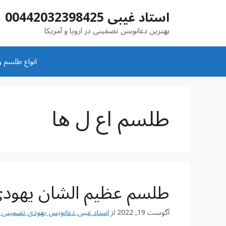
رش
استاد غیبی 00442032398425
ه
حتوا
بهترین دعانویس تضمینی در اروپا و آمریکا
انواع طلسم و
طلسم اع ل ها
طلسم عظیم الشان یهود
آگوست 19, 2022
از
استاد غیبی دعانویس یهودی تضمینی شماره تم