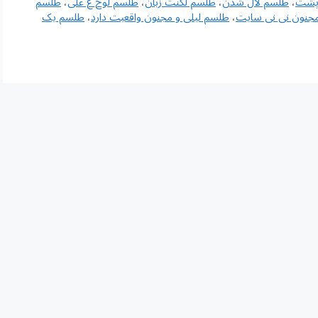
پشت
،
طلسم لال شدن
،
طلسم لکنت زبان
،
طلسم لوح ع علی
،
طلسم
مجنون نی نی سایت
،
طلسم لیلی و مجنون واقعیت دارد
،
طلسم یک