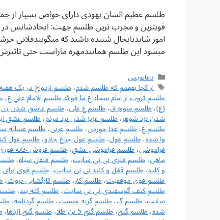
طلسم عظیم الشان یهودی دارای خواص بسیار از جم
قویترین و مجرب ترین طلسم جهت: ایجادشانس در ت
امور شایدتابحال شنیده باشید که میگویندفلانی 
میشود این طلسم همانندمهره ماراست حتی تاثیرش 
دسته‌ها
دعانویس
برچسب‌ها
از کجا بفهمم که طلسم شدم
،
طلسم ازدواج در یک هفته
طلسم ثروت از امام سجاد ع ما فوائد طلسم الامام علي ع
،
ط
(ع)
،
طلسم سوره ق
،
طلسم ع علی
،
طلسم عاشق شدن زن ب
شدن نزد شوهر
،
طلسم عزیز شدن نزد مردم
،
طلسم عشق اب
طلسم غ
،
طلسم غذا خوردن
،
طلسم غربی
،
طلسم غساله س
وا شده
،
طلسم غول
،
طلسم غول چراغ جادو
،
طلسم غول ک
فراموشی
،
طلسم فراموشی عشق
،
طلسم فروش خانه فوری
ماهی
،
طلسم فلزی نی نی سایت
،
طلسم فلفل سیاه
،
طلسم
و کلید
،
طلسم قفل و کلید نی نی سایت
،
طلسم قوی برای خ
طلسم قوی موفقیت
،
طلسم کار
،
طلسم کارگشایی ثروت
،
ط
طلسم کتف گوسفندی نی نی سایت
،
طلسم کله بند
،
طلسم 
سایت
،
طلسم گ
،
طلسم گربه چیست
،
طلسم گردنامه
،
طلس
شده
،
طلسم گنج
،
طلسم گنج 5 تن طلا
،
طلسم گنج اژدها
،
ط