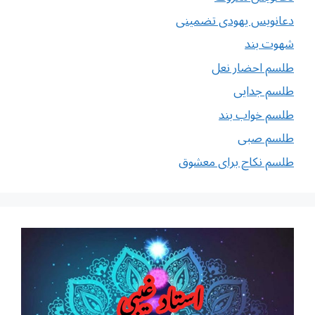
دعانویس یهودی تضمینی
شهوت بند
طلسم احضار نعل
طلسم جدایی
طلسم خواب بند
طلسم صبی
طلسم نکاح برای معشوق