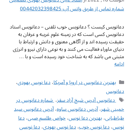
شماره تماس از طریق واتس آپ 00442032398425
دعانویس کیست ؟ دعانویس خوب تلفنی – دعانویس استاد
دعانویس کسی است که در زمینه علوم غریبه و عرفان به
حقیقت رسیده اند و از آگاهی معنوی و دانش و ارتباط با
دنیای ماوراء فعالیت می کنند و به نوعی دارای نیرو و انرژی
مثبتی می باشد که به شناخت خود رسیده است و با …
ادامه
دسته‌ها
بهترین دعانویس در اروپا و آمریکا
،
دعا نویس یهودی
،
دعانویس
برچسب‌ها
‌ دعانویس آدرس شیخ آزاد سقز
،
‌ شماره دعانویس در
خمینی شهر
،
آدرس دعانویس ساوه
،
آدرس دعانویس سید
طباطبایی
،
بهترین دعا نویس
،
خواص طلسم صبی
،
دعا
نویس
،
دعا نویس خوب
،
دعا نویس یهودی
،
دعا نویسی