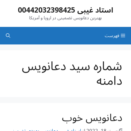
رش
استاد غیبی 00442032398425
ه
حتوا
بهترین دعانویس تضمینی در اروپا و آمریکا
فهرست
شماره سید دعانویس
دامنه
دعانویس خوب
آگوست 18, 2022
از
استاد غیبی دعانویس یهودی تضمینی