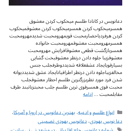
دعانویس در کانادا طلسم میخکوب کردن معشوق
همسرمیخکوب کردن همسرمیخکوب کردن معشوقمیخکوب
کردن هرفردیاحضارمحبت قویمهرومحبت شدیدمهرومحبت
همسرمهرومحبت معشوقمهرومحبت خانواده
همسربازگشت قطعی معشوقافزایش مهرومحبت
معشوقزیبا جلوه دادن درنظر معشوقبخت گشایی
بسیارقویایجاد عشقعلاقه شدیددوطرفجلب جنس
مخالفزیباجلوه دادن درنظر اطرافیانایجاد عشق شدیددیوانه
شدن فرد مورد نظربزرگترین طلسم احظار معشوقجلب
محبت قوی همسرقوی ترین طلسم جلب محبتزبانبند طرف
مقابلمحبت …
ادامه
دسته‌ها
انواع طلسم و ادعیه
،
بهترین دعانویس در اروپا و آمریکا
،
دعا نویس یهودی
،
دعانویس یهودی تضمینی
برچسب‌ها
‌ شماره دعانویس حاج اقا براتی در مشهد نی نی سایت
،