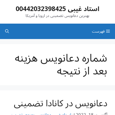
رش
استاد غیبی 00442032398425
ه
حتوا
بهترین دعانویس تضمینی در اروپا و آمریکا
فهرست
‌شماره دعانویس هزینه
بعد از نتیجه
دعانویس در کانادا تضمینی
آگوست 18, 2022
از
استاد غیبی دعانویس یهودی تضمینی