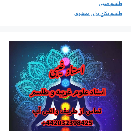
طلسم صبی
طلسم نکاح برای معشوق