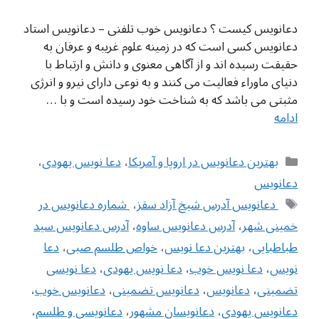
دعانویس کیست ؟ دعانویس خوب تلفنی – دعانویس استاد
دعانویس کسی است که در زمینه علوم غریبه و عرفان به
حقیقت رسیده اند و از آگاهی معنوی و دانش و ارتباط با
دنیای ماوراء فعالیت می کنند و به نوعی دارای نیرو و انرژی
مثبتی می باشد که به شناخت خود رسیده است و با …
ادامه
دسته‌ها
بهترین دعانویس در اروپا و آمریکا
،
دعا نویس یهودی
،
دعانویس
برچسب‌ها
‌ دعانویس آدرس شیخ آزاد سقز
،
‌ شماره دعانویس در
خمینی شهر
،
آدرس دعانویس ساوه
،
آدرس دعانویس سید
طباطبایی
،
بهترین دعا نویس
،
خواص طلسم صبی
،
دعا
نویس
،
دعا نویس خوب
،
دعا نویس یهودی
،
دعا نویسی
تضمینی
،
دعانویس
،
دعانویس تضمینی
،
دعانویس خوب
،
دعانویس یهودی
،
دعانویسان مشهور
،
دعانویسی و طلسم
،