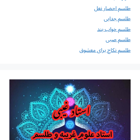
طلسم احضار نعل
طلسم جدایی
طلسم خواب بند
طلسم صبی
طلسم نکاح برای معشوق