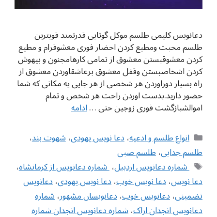
دعانویس کلیمی طلسم موکل گوتایی قدرتمند قویترین
طلسم محبت ومطیع کردن احضار فوری معشوقرام و مطیع
کردن معشوقبستن معشوق از تمامی کارهامجنون و بیهوش
کردن اشخاصبستن وقفل معشوق برعاشقاوردن معشوق از
راه بسیار دوراوردن هر شخصی از هر جایی یه مکانی که شما
حضور دارید.بدست اوردن راحت هر شخص و تمام
اموالشبازگشت فوری زوجین حتی …
ادامه
دسته‌ها
انواع طلسم و ادعیه
،
دعا نویس یهودی
،
شهوت بند
،
طلسم جدایی
،
طلسم صبی
برچسب‌ها
‌‌ شماره دعانویس اردبیل
،
‌ شماره دعانویس از کرمانشاه
،
دعا نویس
،
دعا نویس خوب
،
دعا نویس یهودی
،
دعانویس
تضمینی
،
دعانویس خوب
،
دعانویسان مشهور
،
شماره
دعانویس انجدان اراک
،
شماره دعانویس انجدان شماره