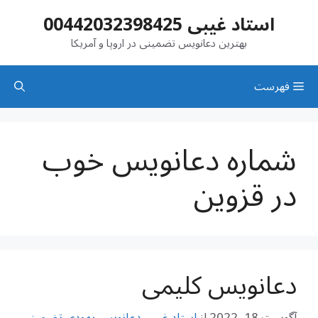
رش
استاد غیبی 00442032398425
ه
حتوا
بهترین دعانویس تضمینی در اروپا و آمریکا
فهرست
شماره دعانویس خوب
در قزوین
دعانویس کلیمی
آگوست 18, 2022
از
استاد غیبی دعانویس یهودی تضمینی