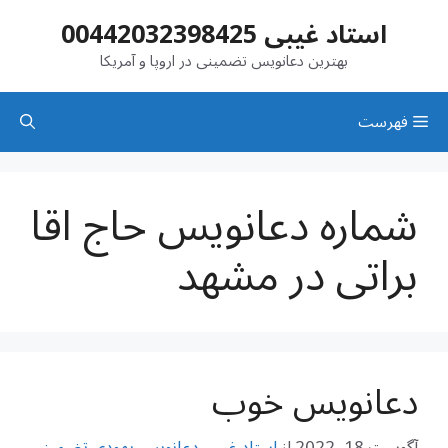
رش
استاد غیبی 00442032398425
ه
حتوا
بهترین دعانویس تضمینی در اروپا و آمریکا
فهرست
‌شماره دعانویس حاج اقا
براتی در مشهد
دعانویس خوب
آگوست 18, 2022
از
استاد غیبی دعانویس یهودی تضمینی