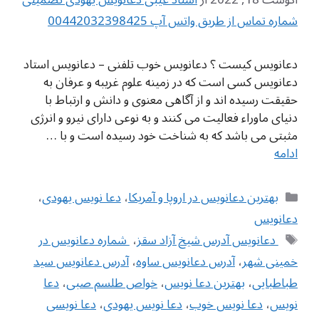
شماره تماس از طریق واتس آپ 00442032398425
دعانویس کیست ؟ دعانویس خوب تلفنی – دعانویس استاد
دعانویس کسی است که در زمینه علوم غریبه و عرفان به
حقیقت رسیده اند و از آگاهی معنوی و دانش و ارتباط با
دنیای ماوراء فعالیت می کنند و به نوعی دارای نیرو و انرژی
مثبتی می باشد که به شناخت خود رسیده است و با …
ادامه
دسته‌ها
بهترین دعانویس در اروپا و آمریکا
،
دعا نویس یهودی
،
دعانویس
برچسب‌ها
‌ دعانویس آدرس شیخ آزاد سقز
،
‌ شماره دعانویس در
خمینی شهر
،
آدرس دعانویس ساوه
،
آدرس دعانویس سید
طباطبایی
،
بهترین دعا نویس
،
خواص طلسم صبی
،
دعا
نویس
،
دعا نویس خوب
،
دعا نویس یهودی
،
دعا نویسی